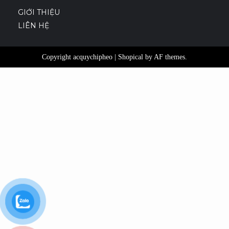
GIỚI THIỆU
LIÊN HỆ
Copyright acquychipheo
|
Shopical
by AF themes.