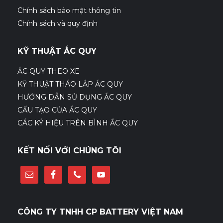
Chính sách bảo mật thông tin
Chính sách và quy định
KỸ THUẬT ẮC QUY
ẮC QUY THEO XE
KỸ THUẬT THÁO LẮP ẮC QUY
HƯỚNG DẪN SỬ DỤNG ẮC QUY
CẤU TẠO CỦA ẮC QUY
CÁC KÝ HIỆU TRÊN BÌNH ẮC QUY
KẾT NỐI VỚI CHÚNG TÔI
CÔNG TY TNHH CP BATTERY VIỆT NAM