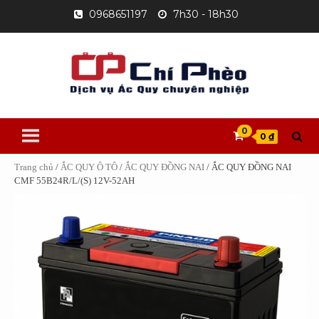
Skip
0968651197
7h30 - 18h30
to
content
0
0 ₫
Trang chủ
/
ẮC QUY Ô TÔ
/
ẮC QUY ĐỒNG NAI
/ ẮC QUY ĐỒNG NAI
CMF 55B24R/L/(S) 12V-52AH