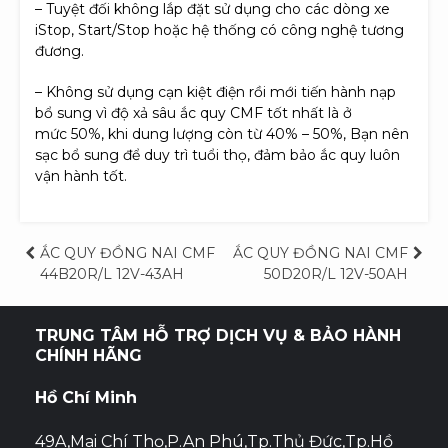
– Tuyệt đối không lắp đặt sử dụng cho các dòng xe
iStop, Start/Stop hoặc hệ thống có công nghệ tương
đương.
– Không sử dụng cạn kiệt điện rồi mới tiến hành nạp
bổ sung vì độ xả sâu ắc quy CMF tốt nhất là ở
mức 50%, khi dung lượng còn từ 40% – 50%, Bạn nên
sạc bổ sung để duy trì tuổi thọ, đảm bảo ắc quy luôn
vận hành tốt.
Điều
ẮC QUY ĐỒNG NAI CMF
ẮC QUY ĐỒNG NAI CMF
44B20R/L 12V-43AH
50D20R/L 12V-50AH
hướng
bài
TRUNG TÂM HỖ TRỢ DỊCH VỤ & BẢO HÀNH
CHÍNH HÃNG
viết
Hồ Chí Minh
49A,Mai Chí Thọ,P.An Phú,Tp.Thủ Đức,Tp.Hồ