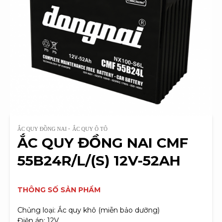
ẮC QUY ĐỒNG NAI
ẮC QUY Ô TÔ
ẮC QUY ĐỒNG NAI CMF
55B24R/L/(S) 12V-52AH
THÔNG SỐ SẢN PHẨM
Chủng loại: Ắc quy khô (miễn bảo dưỡng)
Điện áp: 12V