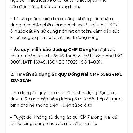
hợp với nhiều loại xe ô tô, xe tải, thiết bị có nhu
cầu điện năng thấp và trung bình.
– Là sản phẩm miễn bảo dưỡng, không cần châm
dung dịch điện phân (dung dịch axít Sunfuric H
SO
)
2
4
& nước cất khi sử dụng nên rất an toàn, đảm bảo sức
khoẻ và góp phần bảo vệ môi trường sống.
–
Ắc quy miễn bảo dưỡng CMF DongNai
đạt các
chứng nhận tiêu chuẩn kỹ thuật & chất lượng như ISO
9001, IATF 16949, ISO/IEC 17025, ISO 14001,…
2. Tư vấn sử dụng ắc quy Đồng Nai CMF 55B24R/L
12V-52AH
– Sử dụng ắc quy cho mục đích khởi động động cơ,
duy trì & cung cấp năng lượng ở mức độ thấp & trung
bình cho hệ thống điện – điện tử xe ô tô.
– Tuyệt đối không sử dụng ắc qui CMF Đồng Nai để
chiếu sáng, dùng cho các mục đích xả sâu.