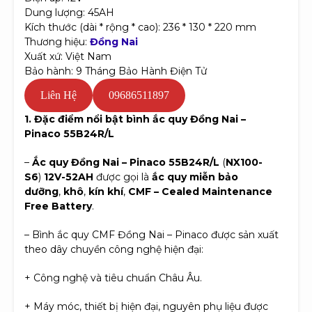
Dung lượng: 45AH
Kích thước (dài * rộng * cao): 236 * 130 * 220 mm
Thương hiệu:
Đồng Nai
Xuất xứ: Việt Nam
Bảo hành: 9 Tháng Bảo Hành Điện Tử
Liên Hệ
09686511897
1. Đặc điểm nổi bật bình ắc quy Đồng Nai –
Pinaco 55B24R/L
–
Ắc quy Đồng Nai – Pinaco 55B24R/L
(
NX100-
S6
)
12V-52AH
được gọi là
ắc quy miễn bảo
dưỡng
,
khô
,
kín khí
,
CMF –
Cealed Maintenance
Free Battery
.
– Bình ắc quy CMF Đồng Nai – Pinaco được sản xuất
theo dây chuyền công nghệ hiện đại:
+ Công nghệ và tiêu chuẩn Châu Âu.
+ Máy móc, thiết bị hiện đại, nguyên phụ liệu được