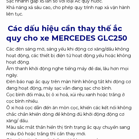
Sạc nhanh gấp x5 lần so với loại Ắc quy nước.
Khả năng xả sâu cao, cho phép quy trình nạp xả vận hành
liên tục.
Các dấu hiệu cần thay thế ắc
quy cho xe
MERCEDES GLC250
Các đèn sáng mờ, sáng yếu khi động cơ xăng/dầu không
hoạt động, các thiết bị điện tử hoạt động yếu hoặc không
hoạt động.
Âm thanh khởi động nghe tiếng máy đề dai, lâu hơn mọi
ngày.
Đèn báo nạp ắc quy trên màn hình không tắt khi động cơ
đang hoạt động, máy sạc vẫn đang sạc cho bình.
Cọc bình đổi màu, bị ô xi hoá, xủi rêu xanh hoặc trắng ở
cọc bình nhiều.
Ô xi hoá cọc dẫn đến ăn mòn cọc, khiến các kết nối không
chắc chắn khiến dòng đề không đủ khởi động động cơ
xăng/ dầu.
Màu sắc mắt thần hiển thị tình trạng ắc quy chuyển sang
màu Đỏ hoặc trắng thì cần thay mới.