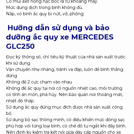
Có mùi axit nồng nặc bốc ra từ khoang máy.
Mức dung dịch trong bình không đủ.
Nắp, vỏ bình ắc quy bị nứt, vỡ, phồng.
Hưỡng dẫn sử dụng và bảo
dưỡng ắc quy xe MERCEDES
GLC250
Đọc kỹ thông số, chỉ tiêu kỹ thuật của nhà sản xuất trước
khi sử dụng
Vận chuyển nhẹ nhàng, tránh va đập, luôn để bình thẳng
đứng
Không để 2 cực chạm vào nhau
Không để ắc quy tại nơi có nguồn nhiệt cao, môi trường
có tính ăn mòn, phá hủy. Nên bảo quản nơi thoáng mát,
nhiệt độ thấp.
Sử dụng ắc quy đúng mục đích được nhà sản xuất công
bố.
Sử dụng bộ sạc thông minh, có điều khiển mức dòng sạc
phù hợp với từng loại bình, có chế đô tự ngắt khi đầy bình.
Nên định kỳ kiểm tra kết nối gữa dây cấp nguồn cho xe