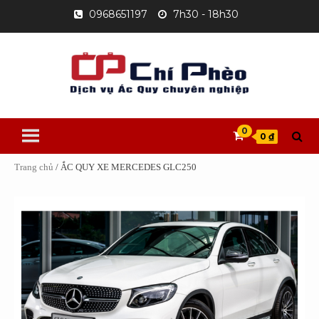
Skip
0968651197
7h30 - 18h30
to
content
0
0 ₫
Trang chủ
/ ẮC QUY XE MERCEDES GLC250