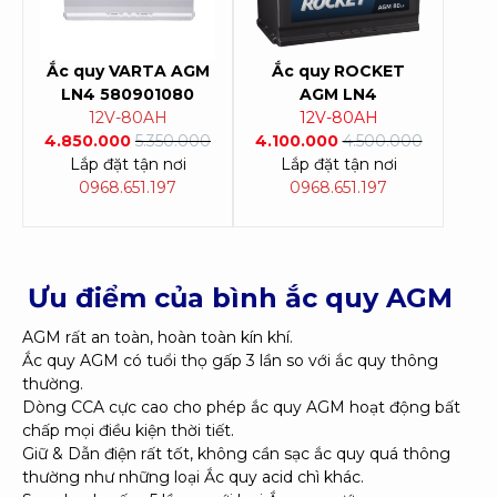
Ắc quy
VARTA AGM
Ắc quy ROCKET
LN4 580901080
AGM LN4
12V-80AH
12V-80AH
4.850.000
5.350.000
4.100.000
4.500.000
Lắp đặt tận nơi
Lắp đặt tận nơi
0968.651.197
0968.651.197
Ưu điểm của bình ắc quy AGM
AGM rất an toàn, hoàn toàn kín khí.
Ắc quy AGM có tuổi thọ gấp 3 lần so với ắc quy thông
thường.
Dòng CCA cực cao cho phép ắc quy AGM hoạt động bất
chấp mọi điều kiện thời tiết.
Giữ & Dẫn điện rất tốt, không cần sạc ắc quy quá thông
thường như những loại Ắc quy acid chì khác.