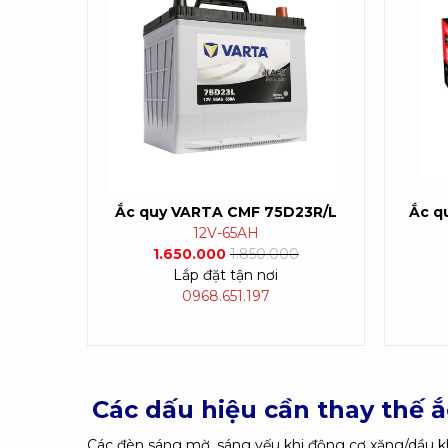
Ắc quy VARTA CMF 75D23R/L
Ắc q
12V-65AH
1.650.000
1.850.000
Lắp đặt tận nơi
0968.651.197
Các dấu hiệu cần thay thế
Các đèn sáng mờ, sáng yếu khi động cơ xăng/dầu kh