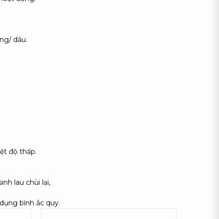
ng/ dầu.
ệt độ thấp.
nh lau chùi lại,
 dụng bình ắc quy.