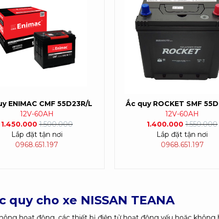
Ắc quy ROCKET SMF 55D
uy ENIMAC CMF 55D23R/L
12V-60AH
12V-60AH
1.400.000
1.550.000
1.450.000
1.500.000
Lắp đặt tận nơi
Lắp đặt tận nơi
0968.651.197
0968.651.197
 ắc quy cho xe NISSAN TEANA
ông hoạt động, các thiết bị điện tử hoạt động yếu hoặc không 