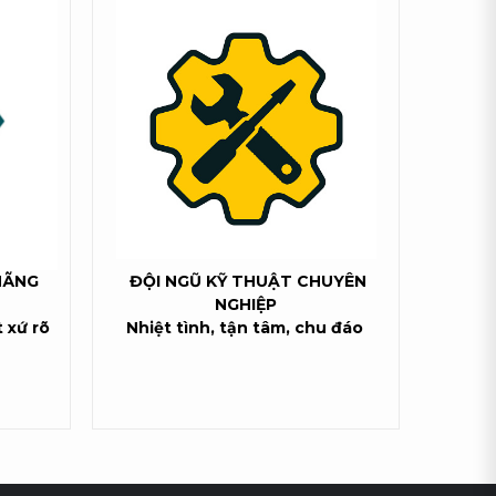
HÃNG
ĐỘI NGŨ KỸ THUẬT CHUYÊN
NGHIỆP
 xứ rõ
Nhiệt tình, tận tâm, chu đáo