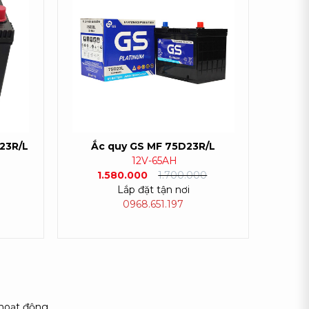
23R/L
Ắc quy GS MF 75D23R/L
12V-65AH
1.580.000
1.700.000
Lắp đặt tận nơi
0968.651.197
hoạt động.