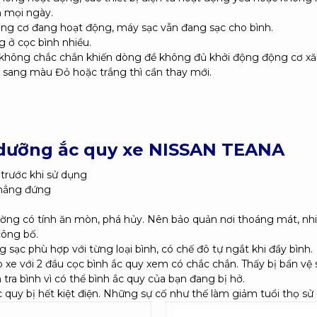
n mọi ngày.
ộng cơ đang hoạt động, máy sạc vẫn đang sạc cho bình.
g ở cọc bình nhiều.
i không chắc chắn khiến dòng đề không đủ khởi động động cơ xă
n sang màu Đỏ hoặc trắng thì cần thay mới.
 dưỡng ắc quy xe NISSAN TEANA
 trước khi sử dụng
thẳng đứng
ường có tính ăn mòn, phá hủy. Nên bảo quản nơi thoáng mát, nhi
công bố.
sạc phù hợp với từng loại bình, có chế đô tự ngắt khi đầy bình.
xe với 2 đầu cọc bình ắc quy xem có chắc chắn. Thấy bị bẩn vệ si
 tra bình vì có thể bình ắc quy của bạn đang bị hở.
ắc quy bị hết kiệt điện. Những sự cố như thế làm giảm tuổi thọ sử