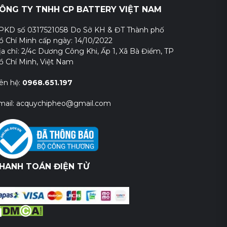
ÔNG TY TNHH CP BATTERY VIỆT NAM
PKD số 0317521058 Do Sở KH & ĐT Thành phố
ồ Chí Minh cấp ngày: 14/10/2022
ịa chỉ: 2/4c Dương Công Khi, Ấp 1, Xã Bà Điểm, TP
ồ Chí Minh, Việt Nam
iên hệ:
0968.651.197
mail: acquychipheo@gmail.com
HANH TOÁN ĐIỆN TỬ