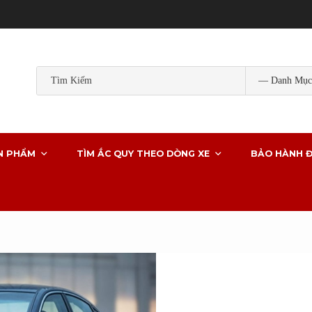
Popular Tags:
ắc quy gs
ắc quy gs khô
ắc quy ô tô
ắc quy g
ắc quy xe ô tô
N PHẨM
TÌM ẮC QUY THEO DÒNG XE
BẢO HÀNH Đ