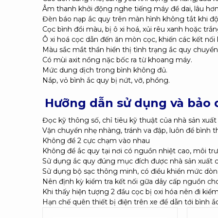
Âm thanh khởi động nghe tiếng máy đề dai, lâu hơ
Đèn báo nạp ắc quy trên màn hình không tắt khi đ
Cọc bình đổi màu, bị ô xi hoá, xủi rêu xanh hoặc trắn
Ô xi hoá cọc dẫn đến ăn mòn cọc, khiến các kết nố
Màu sắc mắt thần hiển thị tình trạng ắc quy chuyể
Có mùi axit nồng nặc bốc ra từ khoang máy.
Mức dung dịch trong bình không đủ.
Nắp, vỏ bình ắc quy bị nứt, vỡ, phồng.
Hưỡng dẫn sử dụng và bảo
Đọc kỹ thông số, chỉ tiêu kỹ thuật của nhà sản xuất
Vận chuyển nhẹ nhàng, tránh va đập, luôn để bình 
Không để 2 cực chạm vào nhau
Không để ắc quy tại nơi có nguồn nhiệt cao, môi tr
Sử dụng ắc quy đúng mục đích được nhà sản xuất 
Sử dụng bộ sạc thông minh, có điều khiển mức dòng 
Nên định kỳ kiểm tra kết nối gữa dây cấp nguồn cho 
Khi thấy hiện tượng 2 đầu cọc bị oxi hóa nên đi kiểm
Hạn chế quên thiết bị điện trên xe để dẫn tới bình 