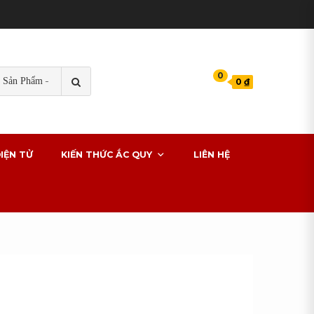
TÌM
0
0 ₫
KIẾM
s cho xe ô tô
IỆN TỬ
KIẾN THỨC ẮC QUY
LIÊN HỆ