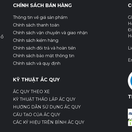
CHÍNH SÁCH BÁN HÀNG
C
Thông tin về giá sản phẩm
G
H
Chính sách thanh toán
Đ
Chính sách vận chuyển và giao nhận
H
Hồ
Chính sách kiểm hàng
Chính sách đổi trả và hoàn tiền
L
Chính sách bảo mật thông tin
E
Chính sách và quy định
KỸ THUẬT ẮC QUY
ẮC QUY THEO XE
T
KỸ THUẬT THÁO LẮP ẮC QUY
HƯỚNG DẪN SỬ DỤNG ẮC QUY
CẤU TẠO CỦA ẮC QUY
CÁC KÝ HIỆU TRÊN BÌNH ẮC QUY