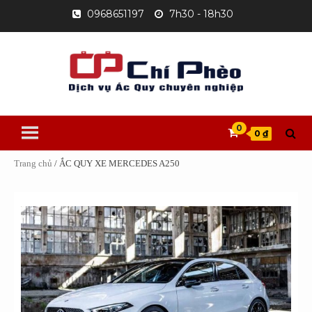
Skip
0968651197
7h30 - 18h30
to
content
0
0 ₫
Trang chủ
/ ẮC QUY XE MERCEDES A250