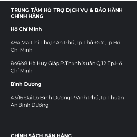
TRUNG TÂM HỖ TRỢ DỊCH VỤ & BẢO HÀNH
CHÍNH HÃNG
Hồ Chí Minh
49A,Mai Chí Thọ,P.An Phú,Tp.Thủ Đức,Tp.Hồ
Chí Minh
846/48 Hà Huy Giáp,P.Thạnh Xuân,Q.12,Tp.Hồ
Chí Minh
Bình Dương
43/16 Đại Lộ Bình Dương,P.Vĩnh Phú,Tp.Thuận
An,Bình Dương
CHÍNH SÁCH BÁN HÀNG