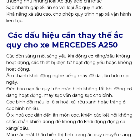
thường như những loại Ắc quy acid chì khác.
Sạc nhanh gấp x5 lần so với loại Ắc quy nước.
Khả năng xả sâu cao, cho phép quy trình nạp xả vận hành
liên tục.
Các dấu hiệu cần thay thế ắc
quy cho xe
MERCEDES A250
Các đèn sáng mờ, sáng yếu khi động cơ xăng/dầu không
hoạt động, các thiết bị điện tử hoạt động yếu hoặc không
hoạt động.
Âm thanh khởi động nghe tiếng máy đề dai, lâu hơn mọi
ngày.
Đèn báo nạp ắc quy trên màn hình không tắt khi động cơ
đang hoạt động, máy sạc vẫn đang sạc cho bình.
Cọc bình đổi màu, bị ô xi hoá, xủi rêu xanh hoặc trắng ở
cọc bình nhiều.
Ô xi hoá cọc dẫn đến ăn mòn cọc, khiến các kết nối không
chắc chắn khiến dòng đề không đủ khởi động động cơ
xăng/ dầu.
Màu sắc mắt thần hiển thị tình trạng ắc quy chuyển sang