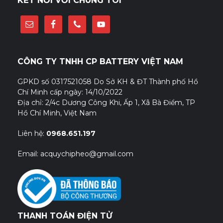
KẾT NỐI VỚI CHÚNG TÔI
CÔNG TY TNHH CP BATTERY VIỆT NAM
GPKD số 0317521058 Do Sở KH & ĐT Thành phố Hồ
Chí Minh cấp ngày: 14/10/2022
Địa chỉ: 2/4c Dương Công Khi, Ấp 1, Xã Bà Điểm, TP
Hồ Chí Minh, Việt Nam
Liên hệ:
0968.651.197
Email: acquychipheo@gmail.com
THANH TOÁN ĐIỆN TỬ