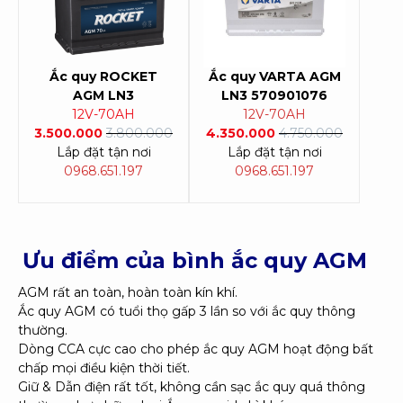
Ắc quy ROCKET
Ắc quy
VARTA AGM
AGM LN3
LN3 570901076
12V-70AH
12V-70AH
3.500.000
3.800.000
4.350.000
4.750.000
Lắp đặt tận nơi
Lắp đặt tận nơi
0968.651.197
0968.651.197
Ưu điểm của bình ắc quy AGM
AGM rất an toàn, hoàn toàn kín khí.
Ắc quy AGM có tuổi thọ gấp 3 lần so với ắc quy thông
thường.
Dòng CCA cực cao cho phép ắc quy AGM hoạt động bất
chấp mọi điều kiện thời tiết.
Giữ & Dẫn điện rất tốt, không cần sạc ắc quy quá thông