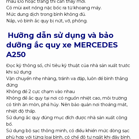
màu Đỏ hoặc trắng thì cần thay mới.
Có mùi axit nồng nặc bốc ra từ khoang máy.
Mức dung dịch trong bình không đủ.
Nắp, vỏ bình ắc quy bị nứt, vỡ, phồng.
Hưỡng dẫn sử dụng và bảo
dưỡng ắc quy xe MERCEDES
A250
Đọc kỹ thông số, chỉ tiêu kỹ thuật của nhà sản xuất trước
khi sử dụng
Vận chuyển nhẹ nhàng, tránh va đập, luôn để bình thẳng
đứng
Không để 2 cực chạm vào nhau
Không để ắc quy tại nơi có nguồn nhiệt cao, môi trường
có tính ăn mòn, phá hủy. Nên bảo quản nơi thoáng mát,
nhiệt độ thấp.
Sử dụng ắc quy đúng mục đích được nhà sản xuất công
bố.
Sử dụng bộ sạc thông minh, có điều khiển mức dòng sạc
phù hợp với từng loại bình, có chế đô tự ngắt khi đầy bình.