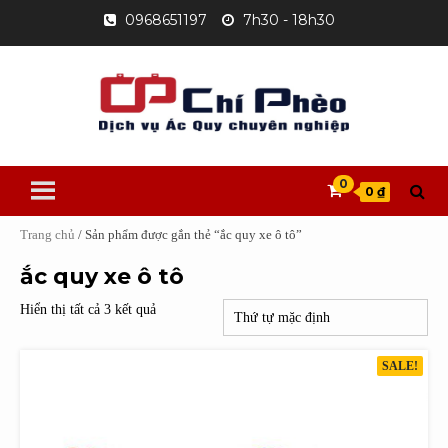
Skip
0968651197
7h30 - 18h30
to
content
0
0 ₫
Trang chủ
/ Sản phẩm được gắn thẻ “ắc quy xe ô tô”
ắc quy xe ô tô
Hiển thị tất cả 3 kết quả
SALE!