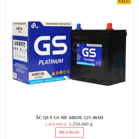
SALE!
ẮC QUY GS MF 44B19L 12V-40AH
GIÁ
GIÁ
1.250.000
₫
1.450.000
₫
GỐC
HIỆN
MUA NGAY
LÀ:
TẠI