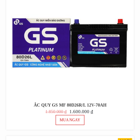
ẮC QUY GS MF 80D26R/L 12V-70AH
GIÁ
GIÁ
1.600.000
₫
1.850.000
₫
GỐC
HIỆN
MUA NGAY
LÀ:
TẠI
1.850.000 ₫.
LÀ:
1.600.000 ₫.