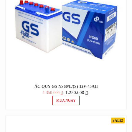
ẮC QUY GS NS60/L/(S) 12V-45AH
GIÁ
GIÁ
1.250.000
₫
1.350.000
₫
GỐC
HIỆN
MUA NGAY
LÀ:
TẠI
1.350.000 ₫.
LÀ:
1.250.000 ₫.
SALE!