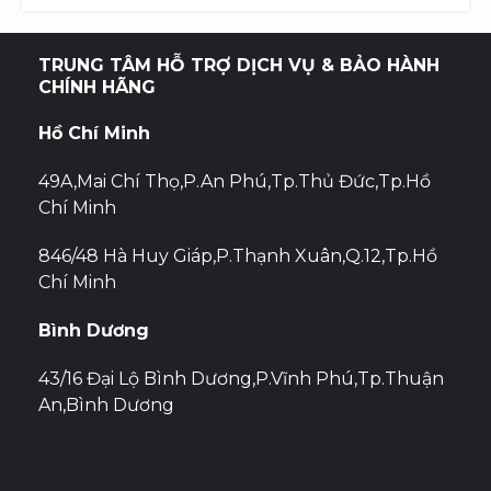
1.450.000 ₫.
LÀ:
1.250.000 ₫.
TRUNG TÂM HỖ TRỢ DỊCH VỤ & BẢO HÀNH
CHÍNH HÃNG
Hồ Chí Minh
49A,Mai Chí Thọ,P.An Phú,Tp.Thủ Đức,Tp.Hồ
Chí Minh
846/48 Hà Huy Giáp,P.Thạnh Xuân,Q.12,Tp.Hồ
Chí Minh
Bình Dương
43/16 Đại Lộ Bình Dương,P.Vĩnh Phú,Tp.Thuận
An,Bình Dương