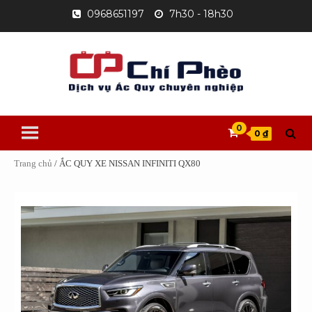
Skip
0968651197
7h30 - 18h30
to
content
0
0 ₫
Trang chủ
/ ẮC QUY XE NISSAN INFINITI QX80