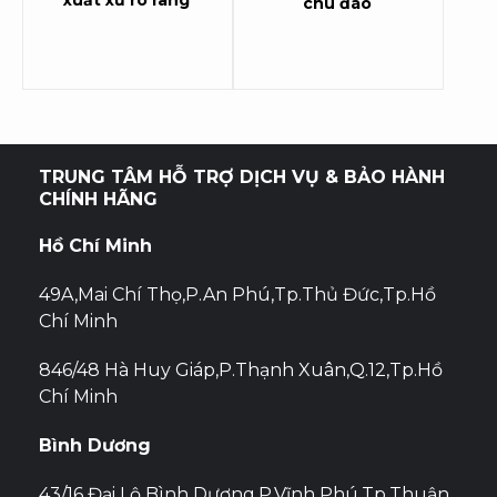
xuất xứ rõ ràng
chu đáo
TRUNG TÂM HỖ TRỢ DỊCH VỤ & BẢO HÀNH
CHÍNH HÃNG
Hồ Chí Minh
49A,Mai Chí Thọ,P.An Phú,Tp.Thủ Đức,Tp.Hồ
Chí Minh
846/48 Hà Huy Giáp,P.Thạnh Xuân,Q.12,Tp.Hồ
Chí Minh
Bình Dương
43/16 Đại Lộ Bình Dương,P.Vĩnh Phú,Tp.Thuận