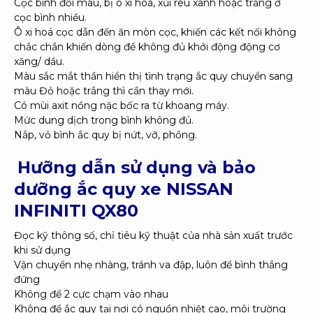
Cọc bình đổi màu, bị ô xi hoá, xủi rêu xanh hoặc trắng ở
cọc bình nhiều.
Ô xi hoá cọc dẫn đến ăn mòn cọc, khiến các kết nối không
chắc chắn khiến dòng đề không đủ khởi động động cơ
xăng/ dầu.
Màu sắc mắt thần hiển thị tình trạng ắc quy chuyển sang
màu Đỏ hoặc trắng thì cần thay mới.
Có mùi axit nồng nặc bốc ra từ khoang máy.
Mức dung dịch trong bình không đủ.
Nắp, vỏ bình ắc quy bị nứt, vỡ, phồng.
Hưỡng dẫn sử dụng và bảo
dưỡng ắc quy xe NISSAN
INFINITI QX80
Đọc kỹ thông số, chỉ tiêu kỹ thuật của nhà sản xuất trước
khi sử dụng
Vận chuyển nhẹ nhàng, tránh va đập, luôn để bình thẳng
đứng
Không để 2 cực chạm vào nhau
Không để ắc quy tại nơi có nguồn nhiệt cao, môi trường