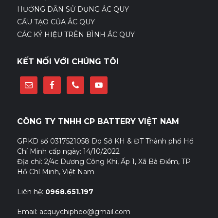
HƯỚNG DẪN SỬ DỤNG ẮC QUY
CẤU TẠO CỦA ẮC QUY
CÁC KÝ HIỆU TRÊN BÌNH ẮC QUY
KẾT NỐI VỚI CHÚNG TÔI
CÔNG TY TNHH CP BATTERY VIỆT NAM
GPKD số 0317521058 Do Sở KH & ĐT Thành phố Hồ
Chí Minh cấp ngày: 14/10/2022
Địa chỉ: 2/4c Dương Công Khi, Ấp 1, Xã Bà Điểm, TP
Hồ Chí Minh, Việt Nam
Liên hệ:
0968.651.197
Email: acquychipheo@gmail.com