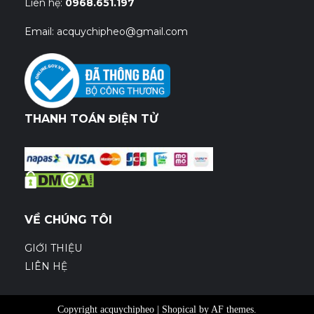
Liên hệ:
0968.651.197
Email: acquychipheo@gmail.com
THANH TOÁN ĐIỆN TỬ
VỀ CHÚNG TÔI
GIỚI THIỆU
LIÊN HỆ
Copyright acquychipheo
|
Shopical
by AF themes.