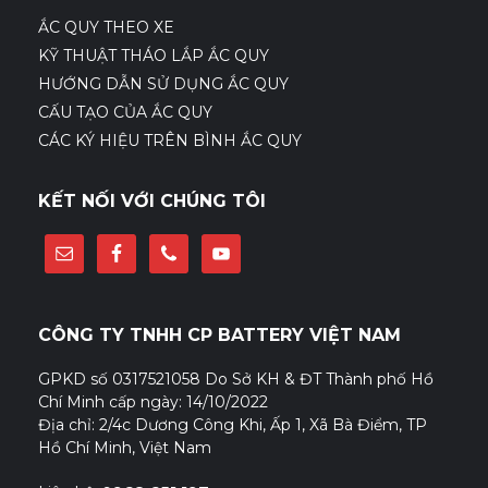
ẮC QUY THEO XE
KỸ THUẬT THÁO LẮP ẮC QUY
HƯỚNG DẪN SỬ DỤNG ẮC QUY
CẤU TẠO CỦA ẮC QUY
CÁC KÝ HIỆU TRÊN BÌNH ẮC QUY
KẾT NỐI VỚI CHÚNG TÔI
CÔNG TY TNHH CP BATTERY VIỆT NAM
GPKD số 0317521058 Do Sở KH & ĐT Thành phố Hồ
Chí Minh cấp ngày: 14/10/2022
Địa chỉ: 2/4c Dương Công Khi, Ấp 1, Xã Bà Điểm, TP
Hồ Chí Minh, Việt Nam