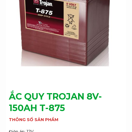
ẮC QUY TROJAN 8V-
150AH T-875
THÔNG SỐ SẢN PHẨM
Điện áp: 12V