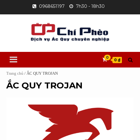
Skip
0968651197
7h30 - 18h30
to
content
0
0 ₫
Trang chủ
/ ẮC QUY TROJAN
ẮC QUY TROJAN