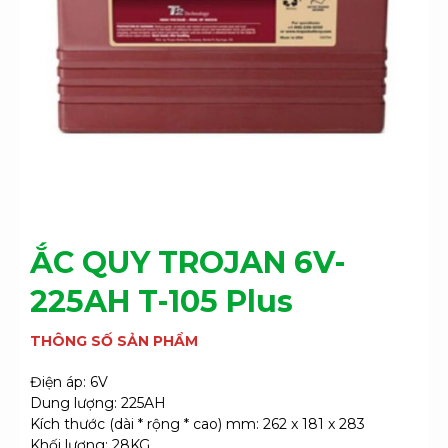
ẮC QUY TROJAN 6V-
225AH T-105 Plus
THÔNG SỐ SẢN PHẨM
Điện áp: 6V
Dung lượng: 225AH
Kích thước (dài * rộng * cao) mm: 262 x 181 x 283
Khối lượng: 28KG