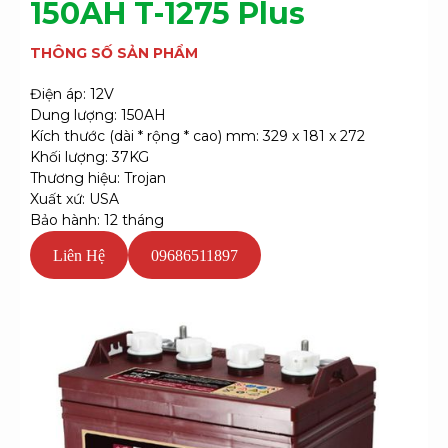
150AH T-1275 Plus
THÔNG SỐ SẢN PHẨM
Điện áp: 12V
Dung lượng: 150AH
Kích thước (dài * rộng * cao) mm: 329 x 181 x 272
Khối lượng: 37KG
Thương hiệu: Trojan
Xuất xứ: USA
Bảo hành: 12 tháng
Liên Hệ
09686511897