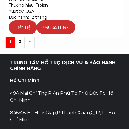
Thương hiệu: Trojan
Xuất xứ: USA
Bảo hành: 12 tháng
Liên Hệ
09686511897
1
2
»
TRUNG TÂM HỖ TRỢ DỊCH VỤ & BẢO HÀNH
CHÍNH HÃNG
Hồ Chí Minh
49A,Mai Chí Thọ,P.An Phú,Tp.Thủ Đức,Tp.Hồ
Chí Minh
846/48 Hà Huy Giáp,P.Thạnh Xuân,Q.12,Tp.Hồ
Chí Minh