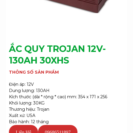
ẮC QUY TROJAN 12V-
130AH 30XHS
THÔNG SỐ SẢN PHẨM
Điện áp: 12V
Dung lượng: 130AH
Kích thước (dài * rộng * cao) mm: 354 x 171 x 256
Khối lượng: 30KG
Thương hiệu: Trojan
Xuất xứ: USA
Bảo hành: 12 tháng
Liên Hệ
09686511897