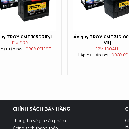
quy TROY CMF 105D31R/L
Ắc quy TROY CMF 31S-80
12V-
90AH
Vít)
đặt tận nơi :
0968.651.197
12V-
100AH
Lắp đặt tận nơi :
0968.651
CHÍNH SÁCH BÁN HÀNG
C
Thông tin về giá sản phẩm
G
H
Chính sách thanh toán