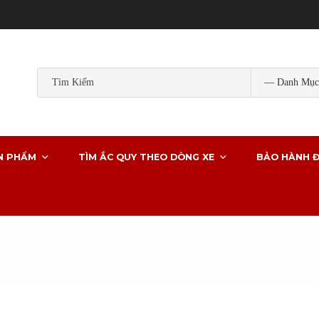
Popular Tags:
ắc quy gs
ắc quy gs khô
ắc quy ô tô
ắc quy g
ắc quy xe ô tô
N PHẨM
TÌM ẮC QUY THEO DÒNG XE
BẢO HÀNH Đ