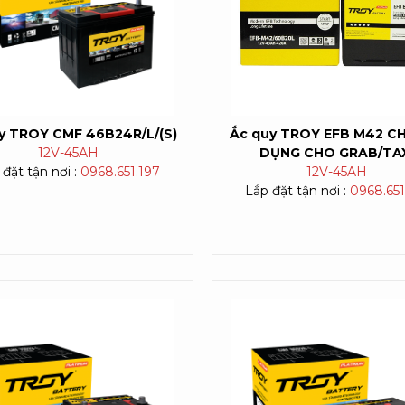
y TROY CMF 46B24R/L/(S)
Ắc quy TROY EFB M42 C
12V-
45AH
DỤNG CHO GRAB/TA
đặt tận nơi :
0968.651.197
12V-
45AH
Lắp đặt tận nơi :
0968.651