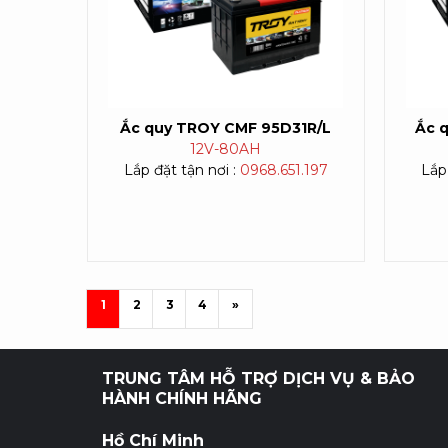
Ắc quy TROY CMF 95D31R/L
Ắc 
12V-
80AH
Lắp đặt tận nơi :
0968.651.197
Lắp 
1
2
3
4
»
TRUNG TÂM HỖ TRỢ DỊCH VỤ & BẢO
HÀNH CHÍNH HÃNG
Hồ Chí Minh