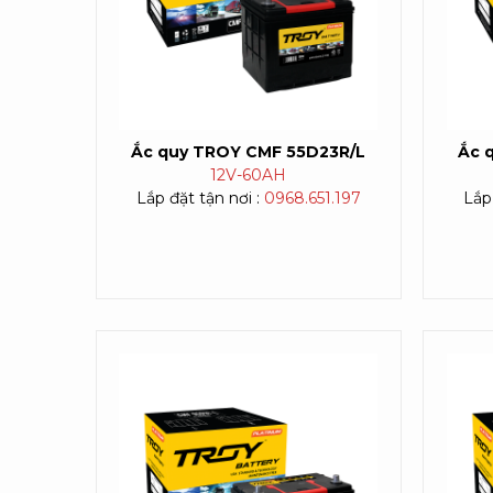
Ắc quy TROY CMF 55D23R/L
Ắc 
12V-
60AH
Lắp đặt tận nơi :
0968.651.197
Lắp 