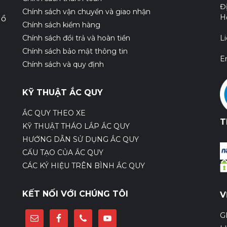
Đ
Chính sách vận chuyển và giao nhận
H
Hồ
Chính sách kiểm hàng
Chính sách đổi trả và hoàn tiền
L
Chính sách bảo mật thông tin
E
Chính sách và quy định
KỸ THUẬT ẮC QUY
ẮC QUY THEO XE
T
KỸ THUẬT THÁO LẮP ẮC QUY
HƯỚNG DẪN SỬ DỤNG ẮC QUY
CẤU TẠO CỦA ẮC QUY
CÁC KÝ HIỆU TRÊN BÌNH ẮC QUY
KẾT NỐI VỚI CHÚNG TÔI
V
G