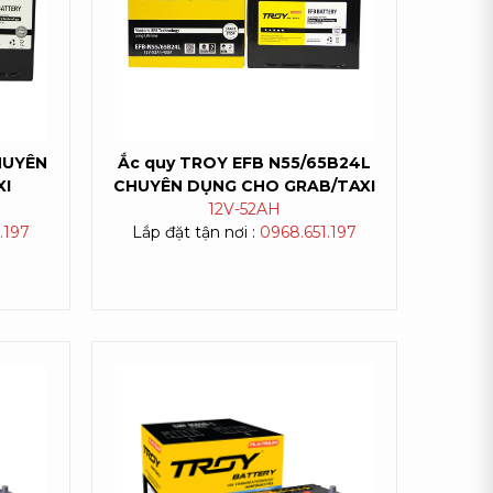
HUYÊN
Ắc quy TROY EFB N55/65B24L
XI
CHUYÊN DỤNG CHO GRAB/TAXI
12V-
52AH
.197
Lắp đặt tận nơi :
0968.651.197