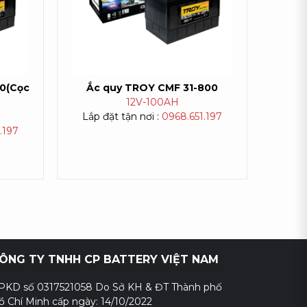
0(Cọc
Ắc quy TROY CMF 31-800
12V-
100AH
Lắp đặt tận nơi :
0968.651.197
.197
ÔNG TY TNHH CP BATTERY VIỆT NAM
PKD số 0317521058 Do Sở KH & ĐT Thành phố
ồ Chí Minh cấp ngày: 14/10/2022