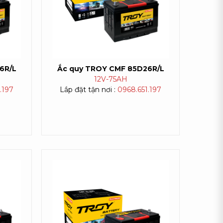
6R/L
Ắc quy TROY CMF 85D26R/L
12V-
75AH
.197
Lắp đặt tận nơi :
0968.651.197