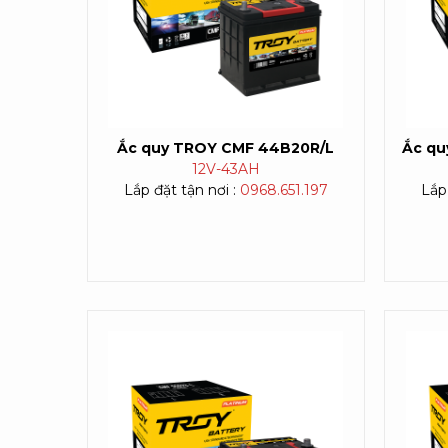
Ắc quy TROY CMF 44B20R/L
Ắc qu
12V-
43AH
Lắp đặt tận nơi :
0968.651.197
Lắp 