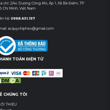
ịa chỉ: 2/4c Dương Công Khi, Ấp 1, Xã Bà Điểm, TP
ồ Chí Minh, Việt Nam
iên hệ:
0968.651.197
mail: acquychipheo@gmail.com
HANH TOÁN ĐIỆN TỬ
Ề CHÚNG TÔI
IỚI THIỆU