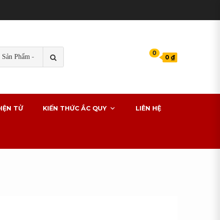
TÌM
0
0 ₫
KIẾM
s cho xe ô tô
IỆN TỬ
KIẾN THỨC ẮC QUY
LIÊN HỆ