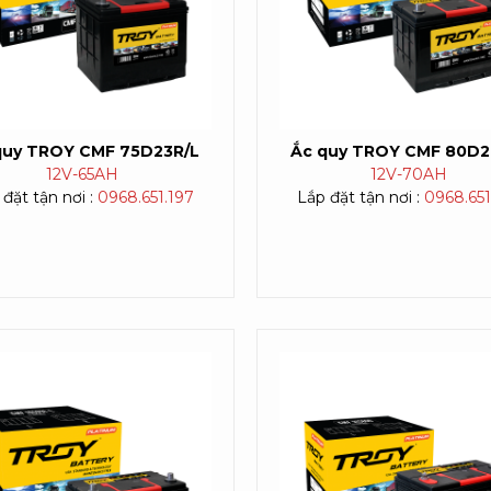
quy TROY CMF 75D23R/L
Ắc quy TROY CMF 80D2
12V-
65AH
12V-
70AH
đặt tận nơi :
0968.651.197
Lắp đặt tận nơi :
0968.651