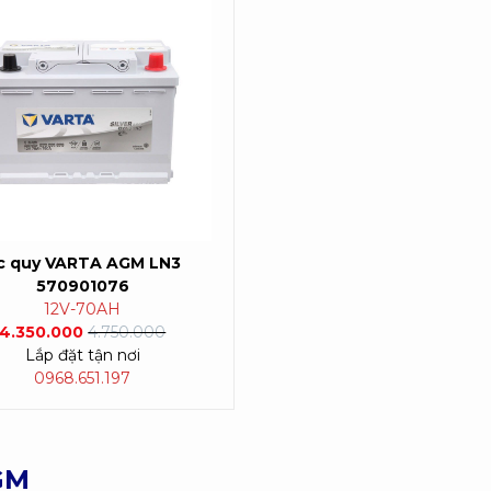
c quy
VARTA AGM LN3
570901076
12V-70AH
4.350.000
4.750.000
Lắp đặt tận nơi
0968.651.197
GM