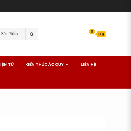
TÌM
0
0 ₫
KIẾM
s cho xe ô tô
IỆN TỬ
KIẾN THỨC ẮC QUY
LIÊN HỆ