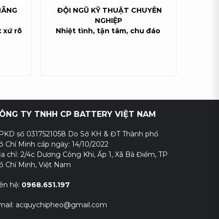
HÃNG
ĐỘI NGŨ KỸ THUẬT CHUYÊN
NGHIỆP
 xứ rõ
Nhiệt tình, tận tâm, chu đáo
ÔNG TY TNHH CP BATTERY VIỆT NAM
PKD số 0317521058 Do Sở KH & ĐT Thành phố
ồ Chí Minh cấp ngày: 14/10/2022
ịa chỉ: 2/4c Dương Công Khi, Ấp 1, Xã Bà Điểm, TP
ồ Chí Minh, Việt Nam
iên hệ:
0968.651.197
mail: acquychipheo@gmail.com