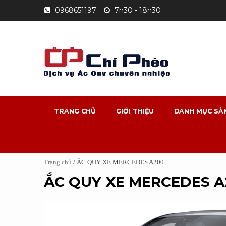
Skip
0968651197
7h30 - 18h30
to
content
TRANG CHỦ
GIỚI THIỆU
DANH MỤC SẢ
Trang chủ
/ ẮC QUY XE MERCEDES A200
ẮC QUY XE MERCEDES A