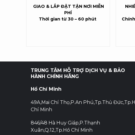
GIAO & LẮP ĐẶT TẬN NƠI MIỄN
NHI
PHÍ
Thời gian từ 30 – 60 phút
Chính
TRUNG TÂM HỖ TRỢ DỊCH VỤ & BẢO
HÀNH CHÍNH HÃNG
Hồ Chí Minh
49A,Mai Chí Thọ,P.An Phú,Tp.Thủ Đức,Tp.
Chí Minh
846/48 Hà Huy Giáp,P.Thạnh
Xuân,Q.12,Tp.Hồ Chí Minh