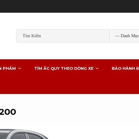
Popular Tags:
ắc quy gs
ắc quy gs khô
ắc quy ô tô
ắc quy g
ắc quy xe ô tô
N PHẨM
TÌM ẮC QUY THEO DÒNG XE
BẢO HÀNH Đ
200