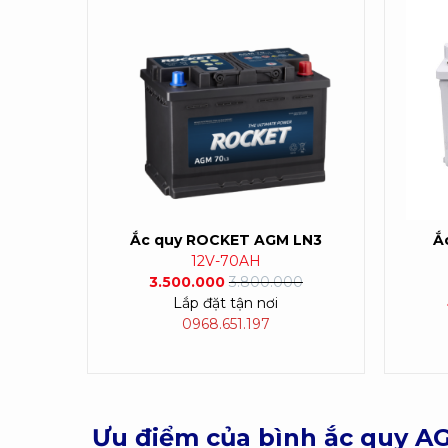
Ắc quy ROCKET AGM LN3
Ắ
12V-70AH
3.500.000
3.800.000
Lắp đặt tận nơi
0968.651.197
Ưu điểm của bình ắc quy A