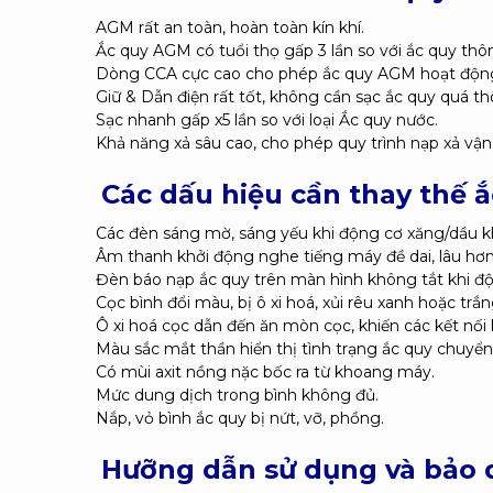
AGM rất an toàn, hoàn toàn kín khí.
Ắc quy AGM có tuổi thọ gấp 3 lần so với ắc quy th
Dòng CCA cực cao cho phép ắc quy AGM hoạt động b
Giữ & Dẫn điện rất tốt, không cần sạc ắc quy quá t
Sạc nhanh gấp x5 lần so với loại Ắc quy nước.
Khả năng xả sâu cao, cho phép quy trình nạp xả vận 
Các dấu hiệu cần thay thế 
Các đèn sáng mờ, sáng yếu khi động cơ xăng/dầu kh
Âm thanh khởi động nghe tiếng máy đề dai, lâu hơ
Đèn báo nạp ắc quy trên màn hình không tắt khi đ
Cọc bình đổi màu, bị ô xi hoá, xủi rêu xanh hoặc trắn
Ô xi hoá cọc dẫn đến ăn mòn cọc, khiến các kết nố
Màu sắc mắt thần hiển thị tình trạng ắc quy chuyể
Có mùi axit nồng nặc bốc ra từ khoang máy.
Mức dung dịch trong bình không đủ.
Nắp, vỏ bình ắc quy bị nứt, vỡ, phồng.
Hưỡng dẫn sử dụng và bảo