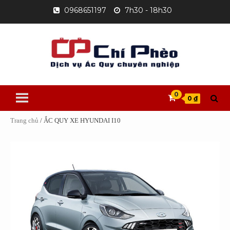
Skip
0968651197
7h30 - 18h30
to
content
0
0 ₫
Trang chủ
/ ẮC QUY XE HYUNDAI I10