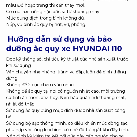
màu Đỏ hoặc trắng thì cần thay mới.
Có mùi axit nồng nặc bốc ra từ khoang máy.
Mức dung dịch trong bình không đủ.
Nắp, vỏ bình ắc quy bị nứt, vỡ, phồng.
Hưỡng dẫn sử dụng và bảo
dưỡng ắc quy xe HYUNDAI I10
Đọc kỹ thông số, chỉ tiêu kỹ thuật của nhà sản xuất trước
khi sử dụng
Vận chuyển nhẹ nhàng, tránh va đập, luôn để bình thẳng
đứng
Không để 2 cực chạm vào nhau
Không để ắc quy tại nơi có nguồn nhiệt cao, môi trường
có tính ăn mòn, phá hủy. Nên bảo quản nơi thoáng mát,
nhiệt độ thấp.
Sử dụng ắc quy đúng mục đích được nhà sản xuất công
bố.
Sử dụng bộ sạc thông minh, có điều khiển mức dòng sạc
phù hợp với từng loại bình, có chế đô tự ngắt khi đầy bình.
Nên định kỳ kiểm tra kết nối gữa dây cấp nguồn cho xe