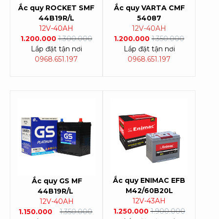
Ắc quy ROCKET SMF
Ắc quy VARTA CMF
44B19R/L
54087
12V-40AH
12V-40AH
1.200.000
1.300.000
1.200.000
1.350.000
Lắp đặt tận nơi
Lắp đặt tận nơi
0968.651.197
0968.651.197
Ắc quy GS MF
Ắc quy ENIMAC EFB
44B19R/L
M42/60B20L
12V-40AH
12V-43AH
1.150.000
1.350.000
1.250.000
1.900.000