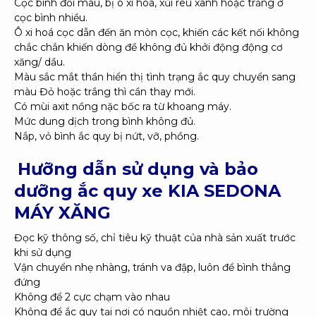
Cọc bình đổi màu, bị ô xi hoá, xủi rêu xanh hoặc trắng ở
cọc bình nhiều.
Ô xi hoá cọc dẫn đến ăn mòn cọc, khiến các kết nối không
chắc chắn khiến dòng đề không đủ khởi động động cơ
xăng/ dầu.
Màu sắc mắt thần hiển thị tình trạng ắc quy chuyển sang
màu Đỏ hoặc trắng thì cần thay mới.
Có mùi axit nồng nặc bốc ra từ khoang máy.
Mức dung dịch trong bình không đủ.
Nắp, vỏ bình ắc quy bị nứt, vỡ, phồng.
Hưỡng dẫn sử dụng và bảo
dưỡng ắc quy xe KIA SEDONA
MÁY XĂNG
Đọc kỹ thông số, chỉ tiêu kỹ thuật của nhà sản xuất trước
khi sử dụng
Vận chuyển nhẹ nhàng, tránh va đập, luôn để bình thẳng
đứng
Không để 2 cực chạm vào nhau
Không để ắc quy tại nơi có nguồn nhiệt cao, môi trường