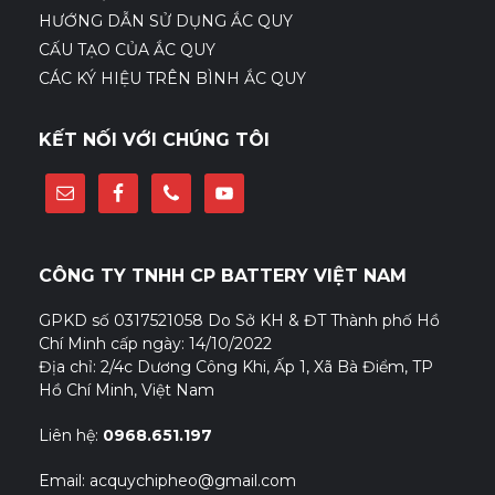
HƯỚNG DẪN SỬ DỤNG ẮC QUY
CẤU TẠO CỦA ẮC QUY
CÁC KÝ HIỆU TRÊN BÌNH ẮC QUY
KẾT NỐI VỚI CHÚNG TÔI
CÔNG TY TNHH CP BATTERY VIỆT NAM
GPKD số 0317521058 Do Sở KH & ĐT Thành phố Hồ
Chí Minh cấp ngày: 14/10/2022
Địa chỉ: 2/4c Dương Công Khi, Ấp 1, Xã Bà Điểm, TP
Hồ Chí Minh, Việt Nam
Liên hệ:
0968.651.197
Email: acquychipheo@gmail.com