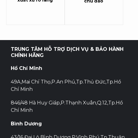
xuất xứ rõ ràng
chu đáo
TRUNG TÂM HỖ TRỢ DỊCH VỤ & BẢO HÀNH
CHÍNH HÃNG
Hồ Chí Minh
49A,Mai Chí Thọ,P.An Phú,Tp.Thủ Đức,Tp.Hồ
Chí Minh
846/48 Hà Huy Giáp,P.Thạnh Xuân,Q.12,Tp.Hồ
Chí Minh
Bình Dương
43/16 Đại Lộ Bình Dương,P.Vĩnh Phú,Tp.Thuận