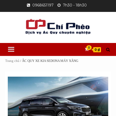
Skip
0968651197
7h30 - 18h30
to
content
0
0 ₫
Trang chủ
/ ẮC QUY XE KIA SEDONA MÁY XĂNG