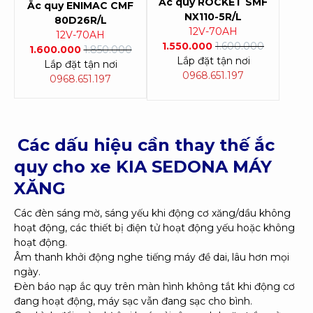
Ắc quy ROCKET SMF
Ắc quy ENIMAC CMF
NX110-5R/L
80D26R/L
12V-70AH
12V-70AH
1.550.000
1.600.000
1.600.000
1.850.000
Lắp đặt tận nơi
Lắp đặt tận nơi
0968.651.197
0968.651.197
Các dấu hiệu cần thay thế ắc
quy cho xe KIA SEDONA MÁY
XĂNG
Các đèn sáng mờ, sáng yếu khi động cơ xăng/dầu không
hoạt động, các thiết bị điện tử hoạt động yếu hoặc không
hoạt động.
Âm thanh khởi động nghe tiếng máy đề dai, lâu hơn mọi
ngày.
Đèn báo nạp ắc quy trên màn hình không tắt khi động cơ
đang hoạt động, máy sạc vẫn đang sạc cho bình.