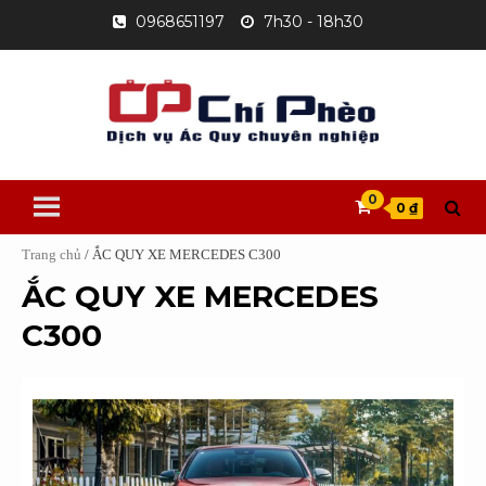
Skip
0968651197
7h30 - 18h30
to
content
0
0 ₫
Trang chủ
/ ẮC QUY XE MERCEDES C300
ẮC QUY XE MERCEDES
C300