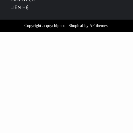
LIÊN HỆ
Copyright acquychipheo
|
Shopical
by AF themes.