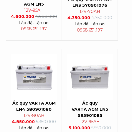
AGM LN5
LN3 570901076
12V-95AH
12V-70AH
4.600.000
4.900.000
4.350.000
4.750.000
Lắp đặt tận nơi
Lắp đặt tận nơi
0968.651.197
0968.651.197
Ắc quy
VARTA AGM
Ắc quy
LN4 580901080
VARTA AGM LN5
12V-80AH
595901085
4.850.000
5.350.000
12V-95AH
Lắp đặt tận nơi
5.100.000
5.550.000