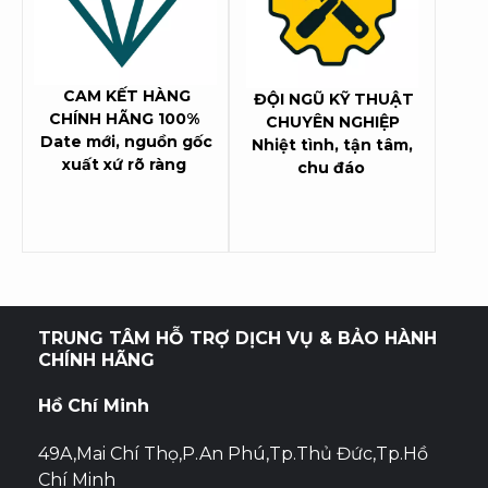
CAM KẾT HÀNG
ĐỘI NGŨ KỸ THUẬT
CHÍNH HÃNG 100%
CHUYÊN NGHIỆP
Date mới, nguồn gốc
Nhiệt tình, tận tâm,
xuất xứ rõ ràng
chu đáo
TRUNG TÂM HỖ TRỢ DỊCH VỤ & BẢO HÀNH
CHÍNH HÃNG
Hồ Chí Minh
49A,Mai Chí Thọ,P.An Phú,Tp.Thủ Đức,Tp.Hồ
Chí Minh