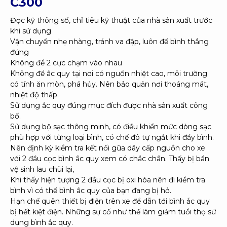
C300
Đọc kỹ thông số, chỉ tiêu kỹ thuật của nhà sản xuất trước
khi sử dụng
Vận chuyển nhẹ nhàng, tránh va đập, luôn để bình thẳng
đứng
Không để 2 cực chạm vào nhau
Không để ắc quy tại nơi có nguồn nhiệt cao, môi trường
có tính ăn mòn, phá hủy. Nên bảo quản nơi thoáng mát,
nhiệt độ thấp.
Sử dụng ắc quy đúng mục đích được nhà sản xuất công
bố.
Sử dụng bộ sạc thông minh, có điều khiển mức dòng sạc
phù hợp với từng loại bình, có chế đô tự ngắt khi đầy bình.
Nên định kỳ kiểm tra kết nối gữa dây cấp nguồn cho xe
với 2 đầu cọc bình ắc quy xem có chắc chắn. Thấy bị bẩn
vệ sinh lau chùi lại,
Khi thấy hiện tượng 2 đầu cọc bị oxi hóa nên đi kiểm tra
bình vì có thể bình ắc quy của bạn đang bị hở.
Hạn chế quên thiết bị điện trên xe để dẫn tới bình ắc quy
bị hết kiệt điện. Những sự cố như thế làm giảm tuổi thọ sử
dụng bình ắc quy.