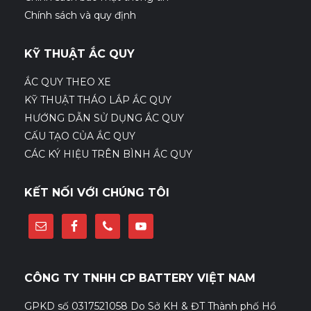
Chính sách và quy định
KỸ THUẬT ẮC QUY
ẮC QUY THEO XE
KỸ THUẬT THÁO LẮP ẮC QUY
HƯỚNG DẪN SỬ DỤNG ẮC QUY
CẤU TẠO CỦA ẮC QUY
CÁC KÝ HIỆU TRÊN BÌNH ẮC QUY
KẾT NỐI VỚI CHÚNG TÔI
CÔNG TY TNHH CP BATTERY VIỆT NAM
GPKD số 0317521058 Do Sở KH & ĐT Thành phố Hồ