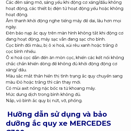
Các đèn sáng mờ, sáng yếu khi động cơ xăng/dầu không
hoạt động, các thiết bị điện tử hoạt động yếu hoặc không
hoạt động.
Âm thanh khởi động nghe tiếng máy đề dai, lâu hơn mọi
ngày.
Đèn báo nạp ắc quy trên màn hình không tắt khi động cơ
đang hoạt động, máy sạc vẫn đang sạc cho bình.
Cọc bình đổi màu, bị ô xi hoá, xủi rêu xanh hoặc trắng ở
cọc bình nhiều.
Ô xi hoá cọc dẫn đến ăn mòn cọc, khiến các kết nối không
chắc chắn khiến dòng đề không đủ khởi động động cơ
xăng/ dầu.
Màu sắc mắt thần hiển thị tình trạng ắc quy chuyển sang
màu Đỏ hoặc trắng thì cần thay mới.
Có mùi axit nồng nặc bốc ra từ khoang máy.
Mức dung dịch trong bình không đủ.
Nắp, vỏ bình ắc quy bị nứt, vỡ, phồng.
Hưỡng dẫn sử dụng và bảo
dưỡng ắc quy xe MERCEDES