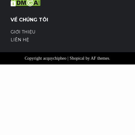
VỀ CHÚNG TÔI
GIỚI THIỆU
LIÊN HỆ
Copyright acquychipheo
|
Shopical
by AF themes.