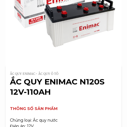
ẮC QUY ENIMAC
ẮC QUY Ô TÔ
ẮC QUY ENIMAC N120S
12V-110AH
THÔNG SỐ SẢN PHẨM
Chủng loại: Ắc quy nước
Điện áp: 12V