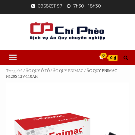
Skip
0968651197
7h30 - 18h30
to
content
0
0 ₫
Trang chủ
/
ẮC QUY Ô TÔ
/
ẮC QUY ENIMAC
/ ẮC QUY ENIMAC
N120S 12V-110AH