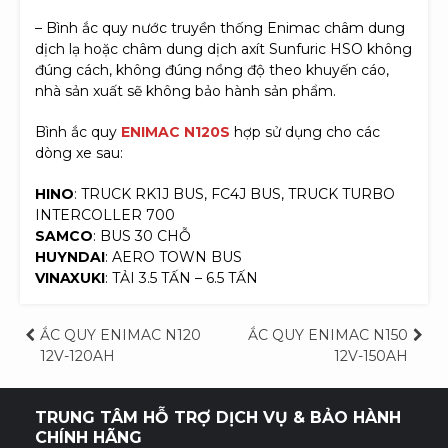
– Bình ắc quy nước truyền thống Enimac châm dung
dịch lạ hoặc châm dung dịch axít Sunfuric HSO không
đúng cách, không đúng nồng độ theo khuyến cáo,
nhà sản xuất sẽ không bảo hành sản phẩm.
Bình ắc quy
ENIMAC N120
S
hợp sử dụng cho các
dòng xe sau:
HINO
: TRUCK RK1J BUS, FC4J BUS, TRUCK TURBO
INTERCOLLER 700
SAMCO
: BUS 30 CHỖ
HUYNDAI
: AERO TOWN BUS
VINAXUKI
: TẢI 3.5 TẤN – 6.5 TẤN
Điều
ẮC QUY ENIMAC N120
ẮC QUY ENIMAC N150
12V-120AH
12V-150AH
hướng
bài
TRUNG TÂM HỖ TRỢ DỊCH VỤ & BẢO HÀNH
CHÍNH HÃNG