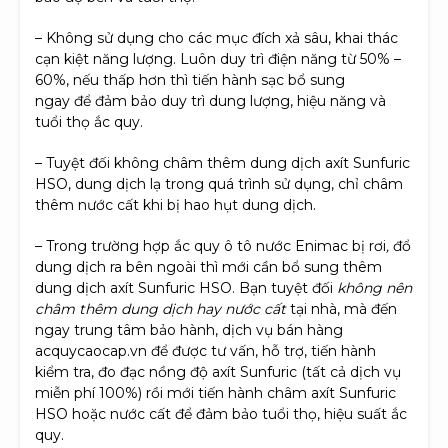
– Không sử dụng cho các mục đích xả sâu, khai thác
cạn kiệt năng lượng. Luôn duy trì điện năng từ 50% –
60%, nếu thấp hơn thì tiến hành sạc bổ sung
ngay để đảm bảo duy trì dung lượng, hiệu năng và
tuổi thọ ắc quy.
– Tuyệt đối không châm thêm dung dịch axít Sunfuric
HSO, dung dịch lạ trong quá trình sử dụng, chỉ châm
thêm nước cất khi bị hao hụt dung dịch.
– Trong trường hợp ắc quy ô tô nước Enimac bị rơi
,
đổ
dung dịch ra bên ngoài thì mới cần bổ sung thêm
dung dịch axít Sunfuric HSO. Bạn tuyệt đối
không nên
châm thêm dung dịch hay nước cất
tại nhà, mà đến
ngay trung tâm bảo hành, dịch vụ bán hàng
acquycaocap.vn để được tư vấn, hỗ trợ, tiến hành
kiểm tra, đo đạc nồng độ axít Sunfuric (tất cả dịch vụ
miễn phí 100%) rồi mới tiến hành châm axít Sunfuric
HSO hoặc nước cất để đảm bảo tuổi thọ, hiệu suất ắc
quy.