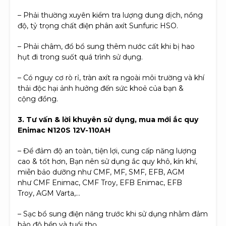
– Phải thường xuyên kiểm tra lượng dung dịch, nồng
độ, tỷ trọng chất điện phân axít Sunfuric HSO.
– Phải châm, đổ bổ sung thêm nước cất khi bị hao
hụt đi trong suốt quá trình sử dụng.
– Có nguy cơ rò rỉ, tràn axít ra ngoài môi trường và khí
thải độc hại ảnh hưởng đến sức khoẻ của bạn &
cộng đồng.
3. Tư vấn & lời khuyên sử dụng, mua mới ắc quy
Enimac N120S 12V-110AH
– Để đảm độ an toàn, tiện lợi, cung cấp năng lượng
cao & tốt hơn, Bạn nên sử dụng ắc quy khô, kín khí,
miễn bảo dưỡng như CMF, MF, SMF, EFB, AGM
như CMF Enimac, CMF Troy, EFB Enimac, EFB
Troy, AGM Varta,…
– Sạc bổ sung điện năng trước khi sử dụng nhằm đảm
bảo độ bền và tuổi thọ.