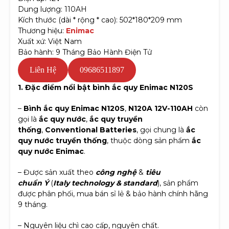
Dung lượng: 110AH
Kích thước (dài * rộng * cao): 502*180*209 mm
Thương hiệu:
Enimac
Xuất xứ: Việt Nam
Bảo hành: 9 Tháng Bảo Hành Điện Tử
Liên Hệ
09686511897
1. Đặc điểm nổi bật bình ắc quy Enimac N120S
–
Bình ắc quy Enimac N120S
,
N120A 12V-110AH
còn
gọi là
ắc quy nước
,
ắc quy truyền
thống
,
Conventional Batteries
, gọi chung là
ắc
quy nước truyền thống
, thuộc dòng sản phẩm
ắc
quy nước Enimac
.
– Được sản xuất theo
công nghệ
&
tiêu
chuẩn Ý
(
Italy
technology & standard
), sản phẩm
được phân phối, mua bán sỉ lẻ & bảo hành chính hãng
9 tháng.
– Nguyên liệu chì cao cấp, nguyên chất.