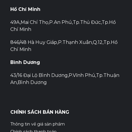
viết
Hồ Chí Minh
49A,Mai Chí Thọ,P.An Phú,Tp.Thủ Đức,Tp.Hồ
Chí Minh
846/48 Hà Huy Giáp,P.Thạnh Xuân,Q.12,Tp.Hồ
Chí Minh
Bình Dương
43/16 Đại Lộ Bình Dương,P.Vĩnh Phú,Tp.Thuận
An,Bình Dương
CHÍNH SÁCH BÁN HÀNG
Thông tin về giá sản phẩm
Chính sách thanh toán