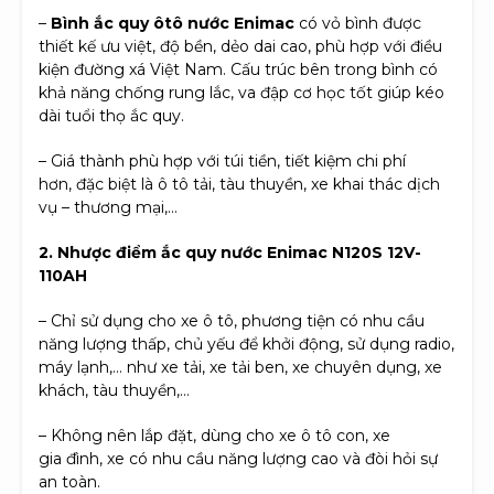
–
Bình ắc quy ôtô nước Enimac
có vỏ bình được
thiết kế ưu việt, độ bền, dẻo dai cao, phù hợp với điều
kiện đường xá Việt Nam. Cấu trúc bên trong bình có
khả năng chống rung lắc, va đập cơ học tốt giúp kéo
dài tuổi thọ ắc quy.
– Giá thành phù hợp với túi tiền, tiết kiệm chi phí
hơn, đặc biệt là ô tô tải, tàu thuyền, xe khai thác dịch
vụ – thương mại,…
2. Nhược điểm ắc quy nước Enimac N120S 12V-
110AH
– Chỉ sử dụng cho xe ô tô, phương tiện có nhu cầu
năng lượng thấp, chủ yếu để khởi động, sử dụng radio,
máy lạnh,… như xe tải, xe tải ben, xe chuyên dụng, xe
khách, tàu thuyền,…
– Không nên lắp đặt, dùng cho xe ô tô con, xe
gia đình, xe có nhu cầu năng lượng cao và đòi hỏi sự
an toàn.