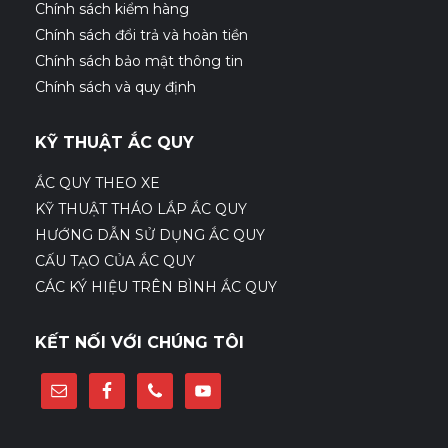
Chính sách kiểm hàng
Chính sách đổi trả và hoàn tiền
Chính sách bảo mật thông tin
Chính sách và quy định
KỸ THUẬT ẮC QUY
ẮC QUY THEO XE
KỸ THUẬT THÁO LẮP ẮC QUY
HƯỚNG DẪN SỬ DỤNG ẮC QUY
CẤU TẠO CỦA ẮC QUY
CÁC KÝ HIỆU TRÊN BÌNH ẮC QUY
KẾT NỐI VỚI CHÚNG TÔI