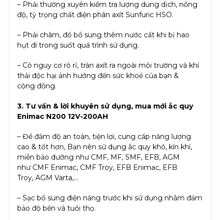
– Phải thường xuyên kiểm tra lượng dung dịch, nồng
độ, tỷ trọng chất điện phân axít Sunfuric HSO.
– Phải châm, đổ bổ sung thêm nước cất khi bị hao
hụt đi trong suốt quá trình sử dụng.
– Có nguy cơ rò rỉ, tràn axít ra ngoài môi trường và khí
thải độc hại ảnh hưởng đến sức khoẻ của bạn &
cộng đồng.
3. Tư vấn & lời khuyên sử dụng, mua mới ắc quy
Enimac N200 12V-200AH
– Để đảm độ an toàn, tiện lợi, cung cấp năng lượng
cao & tốt hơn, Bạn nên sử dụng ắc quy khô, kín khí,
miễn bảo dưỡng như CMF, MF, SMF, EFB, AGM
như CMF Enimac, CMF Troy, EFB Enimac, EFB
Troy, AGM Varta,…
– Sạc bổ sung điện năng trước khi sử dụng nhằm đảm
bảo độ bền và tuổi thọ.