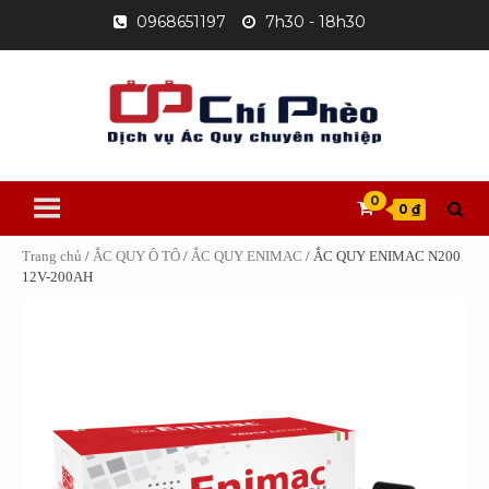
Skip
0968651197
7h30 - 18h30
to
content
0
0 ₫
Trang chủ
/
ẮC QUY Ô TÔ
/
ẮC QUY ENIMAC
/ ẮC QUY ENIMAC N200
12V-200AH