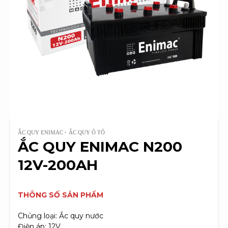
ẮC QUY ENIMAC
ẮC QUY Ô TÔ
ẮC QUY ENIMAC N200
12V-200AH
THÔNG SỐ SẢN PHẨM
Chủng loại: Ắc quy nước
Điện áp: 12V