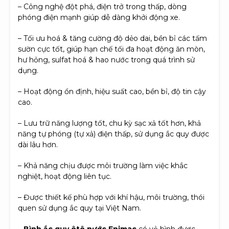
– Công nghệ đột phá, điện trở trong thấp, dòng
phóng điện mạnh giúp dễ dàng khởi động xe.
– Tối ưu hoá & tăng cường độ dẻo dai, bền bỉ các tấm
sườn cực tốt, giúp hạn chế tối đa hoạt động ăn mòn,
hư hỏng, sulfat hoá & hao nước trong quá trình sử
dụng.
– Hoạt động ổn định, hiệu suất cao, bền bỉ, độ tin cậy
cao.
– Lưu trữ năng lượng tốt, chu kỳ sạc xả tốt hơn, khả
năng tự phóng (tự xả) điện thấp, sử dụng ắc quy được
dài lâu hơn.
– Khả năng chịu được môi trường làm việc khắc
nghiệt, hoạt động liên tục.
– Được thiết kế phù hợp với khí hậu, môi trường, thói
quen sử dụng ắc quy tại Việt Nam.
–
Bình ắc quy ôtô nước Enimac
có vỏ bình được