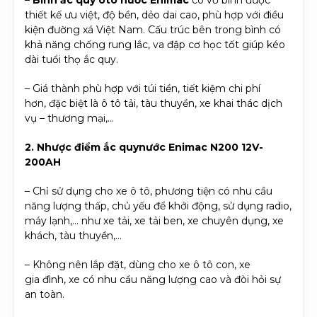
thiết kế ưu việt, độ bền, dẻo dai cao, phù hợp với điều
kiện đường xá Việt Nam. Cấu trúc bên trong bình có
khả năng chống rung lắc, va đập cơ học tốt giúp kéo
dài tuổi thọ ắc quy.
– Giá thành phù hợp với túi tiền, tiết kiệm chi phí
hơn, đặc biệt là ô tô tải, tàu thuyền, xe khai thác dịch
vụ – thương mại,…
2. Nhược điểm ắc quynước Enimac N200 12V-
200AH
– Chỉ sử dụng cho xe ô tô, phương tiện có nhu cầu
năng lượng thấp, chủ yếu để khởi động, sử dụng radio,
máy lạnh,… như xe tải, xe tải ben, xe chuyên dụng, xe
khách, tàu thuyền,…
– Không nên lắp đặt, dùng cho xe ô tô con, xe
gia đình, xe có nhu cầu năng lượng cao và đòi hỏi sự
an toàn.