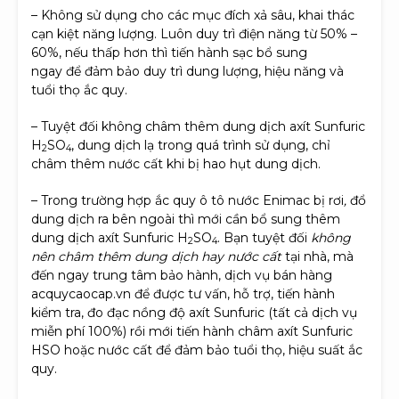
– Không sử dụng cho các mục đích xả sâu, khai thác
cạn kiệt năng lượng. Luôn duy trì điện năng từ 50% –
60%, nếu thấp hơn thì tiến hành sạc bổ sung
ngay để đảm bảo duy trì dung lượng, hiệu năng và
tuổi thọ ắc quy.
– Tuyệt đối không châm thêm dung dịch axít Sunfuric
H
SO
, dung dịch lạ trong quá trình sử dụng, chỉ
2
4
châm thêm nước cất khi bị hao hụt dung dịch.
– Trong trường hợp ắc quy ô tô nước Enimac bị rơi
,
đổ
dung dịch ra bên ngoài thì mới cần bổ sung thêm
dung dịch axít Sunfuric H
SO
. Bạn tuyệt đối
không
2
4
nên châm thêm dung dịch hay nước cất
tại nhà, mà
đến ngay trung tâm bảo hành, dịch vụ bán hàng
acquycaocap.vn để được tư vấn, hỗ trợ, tiến hành
kiểm tra, đo đạc nồng độ axít Sunfuric (tất cả dịch vụ
miễn phí 100%) rồi mới tiến hành châm axít Sunfuric
HSO hoặc nước cất để đảm bảo tuổi thọ, hiệu suất ắc
quy.