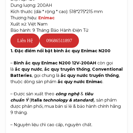
Dung lượng: 200AH
Kích thước (dài * rộng * cao): 518*275*215 mm
Thương hiệu:
Enimac
Xuất xứ: Việt Nam
Bảo hành: 9 Tháng Bảo Hành Điện Tử
Liên Hệ
09686511897
1. Đặc điểm nổi bật bình ắc quy Enimac N200
–
Bình ắc quy Enimac N200 12V-200AH
còn gọi
là
ắc quy nước
,
ắc quy truyền thống
,
Conventional
Batteries
, gọi chung là
ắc quy nước truyền thống
,
thuộc dòng sản phẩm
ắc quy nước Enimac
.
– Được sản xuất theo
công nghệ
&
tiêu
chuẩn Ý
(
Italia
technology & standard
), sản phẩm
được phân phối, mua bán sỉ lẻ & bảo hành chính hãng
9 tháng.
– Nguyên liệu chì cao cấp, nguyên chất.