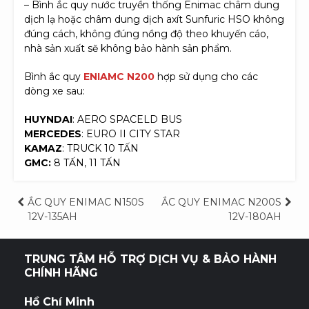
– Bình ắc quy nước truyền thống Enimac châm dung
dịch lạ hoặc châm dung dịch axít Sunfuric HSO không
đúng cách, không đúng nồng độ theo khuyến cáo,
nhà sản xuất sẽ không bảo hành sản phẩm.
Bình ắc quy
ENIAMC N200
hợp sử dụng cho các
dòng xe sau:
HUYNDAI
: AERO SPACELD BUS
MERCEDES
: EURO II CITY STAR
KAMAZ
: TRUCK 10 TẤN
GMC:
8 TẤN, 11 TẤN
Điều
ẮC QUY ENIMAC N150S
ẮC QUY ENIMAC N200S
12V-135AH
12V-180AH
hướng
bài
TRUNG TÂM HỖ TRỢ DỊCH VỤ & BẢO HÀNH
CHÍNH HÃNG
viết
Hồ Chí Minh