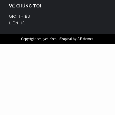
VỀ CHÚNG TÔI
GIỚI THIỆU
LIÊN HỆ
Copyright acquychipheo
|
Shopical
by AF themes.