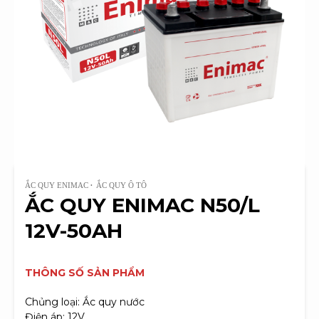
ẮC QUY ENIMAC
ẮC QUY Ô TÔ
ẮC QUY ENIMAC N50/L
12V-50AH
THÔNG SỐ SẢN PHẨM
Chủng loại: Ắc quy nước
Điện áp: 12V