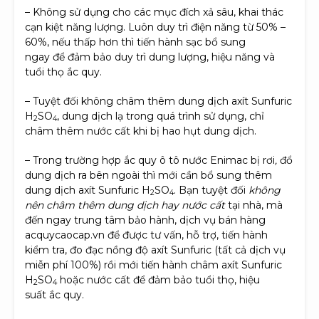
– Không sử dụng cho các mục đích xả sâu, khai thác
cạn kiệt năng lượng. Luôn duy trì điện năng từ 50% –
60%, nếu thấp hơn thì tiến hành sạc bổ sung
ngay để đảm bảo duy trì dung lượng, hiệu năng và
tuổi thọ ắc quy.
– Tuyệt đối không châm thêm dung dịch axít Sunfuric
H
SO
, dung dịch lạ trong quá trình sử dụng, chỉ
2
4
châm thêm nước cất khi bị hao hụt dung dịch.
– Trong trường hợp ắc quy ô tô nước Enimac bị rơi
,
đổ
dung dịch ra bên ngoài thì mới cần bổ sung thêm
dung dịch axít Sunfuric H
SO
. Bạn tuyệt đối
không
2
4
nên châm thêm dung dịch hay nước cất
tại nhà, mà
đến ngay trung tâm bảo hành, dịch vụ bán hàng
acquycaocap.vn để được tư vấn, hỗ trợ, tiến hành
kiểm tra, đo đạc nồng độ axít Sunfuric (tất cả dịch vụ
miễn phí 100%) rồi mới tiến hành châm axít Sunfuric
H
SO
hoặc nước cất để đảm bảo tuổi thọ, hiệu
2
4
suất ắc quy.