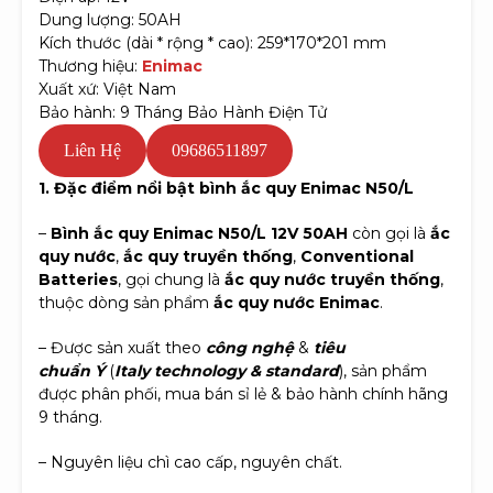
Dung lượng: 50AH
Kích thước (dài * rộng * cao): 259*170*201 mm
Thương hiệu:
Enimac
Xuất xứ: Việt Nam
Bảo hành: 9 Tháng Bảo Hành Điện Tử
Liên Hệ
09686511897
1. Đặc điểm nổi bật bình ắc quy Enimac N50/L
–
Bình ắc quy Enimac N50/L 12V 50AH
còn gọi là
ắc
quy nước
,
ắc quy truyền thống
,
Conventional
Batteries
, gọi chung là
ắc quy nước truyền thống
,
thuộc dòng sản phẩm
ắc quy nước Enimac
.
– Được sản xuất theo
công nghệ
&
tiêu
chuẩn Ý
(
Italy
technology & standard
), sản phẩm
được phân phối, mua bán sỉ lẻ & bảo hành chính hãng
9 tháng.
– Nguyên liệu chì cao cấp, nguyên chất.