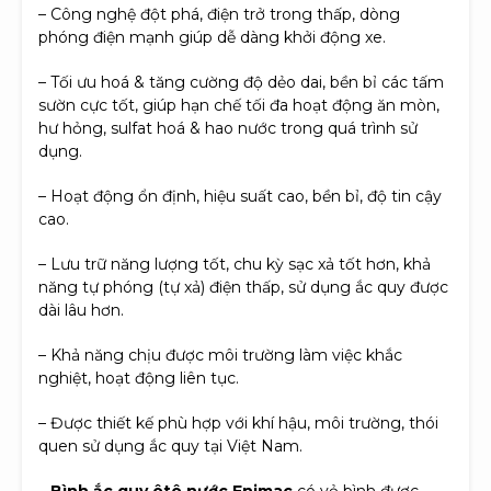
– Công nghệ đột phá, điện trở trong thấp, dòng
phóng điện mạnh giúp dễ dàng khởi động xe.
– Tối ưu hoá & tăng cường độ dẻo dai, bền bỉ các tấm
sườn cực tốt, giúp hạn chế tối đa hoạt động ăn mòn,
hư hỏng, sulfat hoá & hao nước trong quá trình sử
dụng.
– Hoạt động ổn định, hiệu suất cao, bền bỉ, độ tin cậy
cao.
– Lưu trữ năng lượng tốt, chu kỳ sạc xả tốt hơn, khả
năng tự phóng (tự xả) điện thấp, sử dụng ắc quy được
dài lâu hơn.
– Khả năng chịu được môi trường làm việc khắc
nghiệt, hoạt động liên tục.
– Được thiết kế phù hợp với khí hậu, môi trường, thói
quen sử dụng ắc quy tại Việt Nam.
–
Bình ắc quy ôtô nước Enimac
có vỏ bình được