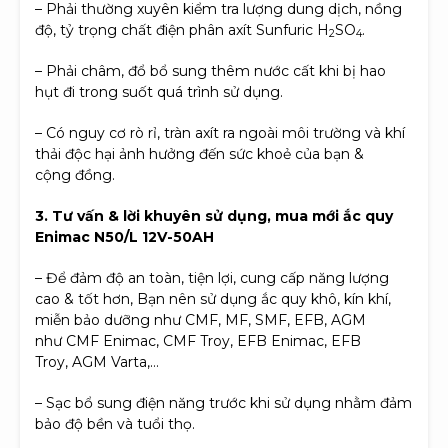
– Phải thường xuyên kiểm tra lượng dung dịch, nồng
độ, tỷ trọng chất điện phân axít Sunfuric H
SO
.
2
4
– Phải châm, đổ bổ sung thêm nước cất khi bị hao
hụt đi trong suốt quá trình sử dụng.
– Có nguy cơ rò rỉ, tràn axít ra ngoài môi trường và khí
thải độc hại ảnh hưởng đến sức khoẻ của bạn &
cộng đồng.
3. Tư vấn & lời khuyên sử dụng, mua mới ắc quy
Enimac N50/L 12V-50AH
– Để đảm độ an toàn, tiện lợi, cung cấp năng lượng
cao & tốt hơn, Bạn nên sử dụng ắc quy khô, kín khí,
miễn bảo dưỡng như CMF, MF, SMF, EFB, AGM
như CMF Enimac, CMF Troy, EFB Enimac, EFB
Troy, AGM Varta,…
– Sạc bổ sung điện năng trước khi sử dụng nhằm đảm
bảo độ bền và tuổi thọ.