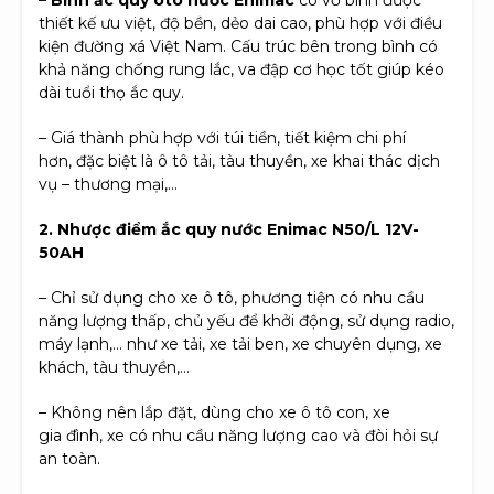
thiết kế ưu việt, độ bền, dẻo dai cao, phù hợp với điều
kiện đường xá Việt Nam. Cấu trúc bên trong bình có
khả năng chống rung lắc, va đập cơ học tốt giúp kéo
dài tuổi thọ ắc quy.
– Giá thành phù hợp với túi tiền, tiết kiệm chi phí
hơn, đặc biệt là ô tô tải, tàu thuyền, xe khai thác dịch
vụ – thương mại,…
2. Nhược điểm ắc quy nước Enimac N50/L 12V-
50AH
– Chỉ sử dụng cho xe ô tô, phương tiện có nhu cầu
năng lượng thấp, chủ yếu để khởi động, sử dụng radio,
máy lạnh,… như xe tải, xe tải ben, xe chuyên dụng, xe
khách, tàu thuyền,…
– Không nên lắp đặt, dùng cho xe ô tô con, xe
gia đình, xe có nhu cầu năng lượng cao và đòi hỏi sự
an toàn.