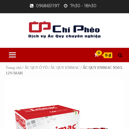
Skip
0968651197
7h30 - 18h30
to
content
0
0 ₫
Trang chủ
/
ẮC QUY Ô TÔ
/
ẮC QUY ENIMAC
/ ẮC QUY ENIMAC N50/L
12V-50AH