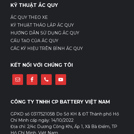
KỸ THUẬT ẮC QUY
ẮC QUY THEO XE
KỸ THUẬT THÁO LẮP ẮC QUY
HƯỚNG DẪN SỬ DỤNG ẮC QUY
CẤU TẠO CỦA ẮC QUY
CÁC KÝ HIỆU TRÊN BÌNH ẮC QUY
KẾT NỐI VỚI CHÚNG TÔI
CÔNG TY TNHH CP BATTERY VIỆT NAM
GPKD số 0317521058 Do Sở KH & ĐT Thành phố Hồ
Chí Minh cấp ngày: 14/10/2022
Địa chỉ: 2/4c Dương Công Khi, Ấp 1, Xã Bà Điểm, TP
Hồ Chí Minh, Việt Nam