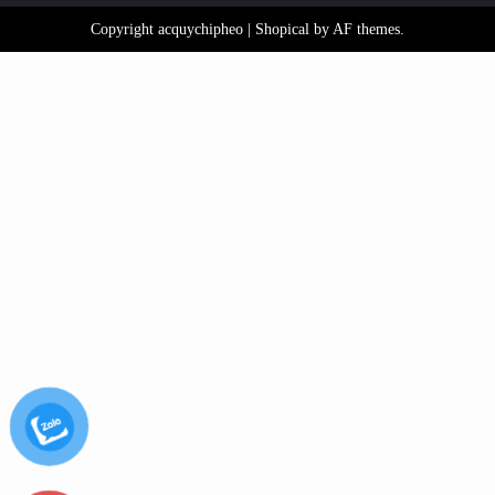
Copyright acquychipheo
|
Shopical
by AF themes.