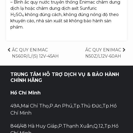
– Bình ắc quy nước truyền thống Enimac châm dung
dịch lạ hoặc châm dung dịch axít Sunfuric
H
SO
không đúng cách, không đúng nồng độ theo
2
4
khuyến cáo, nhà sản xuất sẽ không bảo hành sản
phẩm.
Điều
ẮC QUY ENIMAC
ẮC QUY ENIMAC
NS60R/L/(S) 12V-45AH
N50Z/L12V-60AH
hướng
bài
TRUNG TÂM HỖ TRỢ DỊCH VỤ & BẢO HÀNH
CHÍNH HÃNG
viết
Hồ Chí Minh
49A,Mai Chí Thọ,P.An Phú,Tp.Thủ Đức,Tp.Hồ
Chí Minh
846/48 Hà Huy Giáp,P.Thạnh Xuân,Q.12,Tp.Hồ