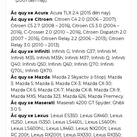
(2001 đến nay).
Ắc quy xe Acura
: Acura TLX 2.4 (2015 đến nay).
Ắc quy xe Citroen
: Citroen C4 2.0 (2006 – 2007);
Citroen C5 2.7 (2008 – 2016), Citroen C5 3.0 (2004 –
2016), C-Crosser 2.0 (2010 – 2016), Citroen Dispatch 2.0
(2007 – 2016), Citroen Relay 2.2 (2006 – 2013), Citroen
Relay 3.0 (2010 – 2013).
Ắc quy xe Infiniti
: Infiniti G; Infiniti G37; Infiniti M;
Infiniti M35; Infiniti M35h; Infiniti M37; Infiniti Q; Infiniti
Q40; Infiniti Q50; Infiniti Q60; Infiniti Q70; Infiniti
Q70L; Infiniti QX70.
Ắc quy xe Mazda
: Mazda 2 Skyactiv (i-Stop); Mazda
3; Mazda 5; Mazda 6; Mazda CX-3; Mazda CX-30;
Mazda CX-5; Mazda CX-7; Mazda CX-8; Mazda CX-9;
Mazda MX5; Mazda 323; Mazda 626; Mazda Premecy.
Ắc quy xe Maserati
: Maserati 4200 GT Spyder; Ghibli
3.0 S.
Ắc quy xe Lexus
: Lexus ES350; Lexus GX460; Lexus
IS250; Lexus IS350; Lexus LS460L; Lexus LS600h;
Lexus LS600hL; Lexus LX460; Lexus NX200t; Lexus
RC 200t; Lexus RX200t; Lexus RX330; Lexus RX350;