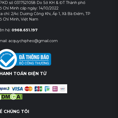
PKD số 0317521058 Do Sở KH & ĐT Thành phố
ồ Chí Minh cấp ngày: 14/10/2022
ịa chỉ: 2/4c Dương Công Khi, Ấp 1, Xã Bà Điểm, TP
ồ Chí Minh, Việt Nam
iên hệ:
0968.651.197
mail: acquychipheo@gmail.com
HANH TOÁN ĐIỆN TỬ
Ề CHÚNG TÔI