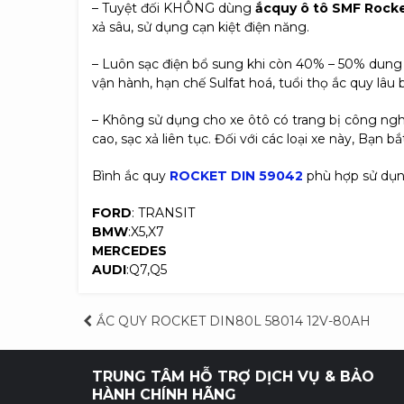
– Tuyệt đối KHÔNG dùng
ắcquy ô tô SMF Rock
xả sâu, sử dụng cạn kiệt điện năng.
– Luôn sạc điện bổ sung khi còn 40% – 50% dung l
vận hành, hạn chế Sulfat hoá, tuổi thọ ắc quy lâu 
– Không sử dụng cho xe ôtô có trang bị công ngh
cao, sạc xả liên tục. Đối với các loại xe này, B
Bình ắc quy
ROCKET
DIN 59042
phù hợp sử dụn
FORD
: TRANSIT
BMW
:X5,X7
MERCEDES
AUDI
:Q7,Q5
Điều
ẮC QUY ROCKET DIN80L 58014 12V-80AH
hướng
TRUNG TÂM HỖ TRỢ DỊCH VỤ & BẢO
bài
HÀNH CHÍNH HÃNG