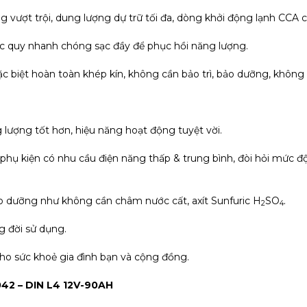
vượt trội, dung lượng dự trữ tối đa, dòng khởi động lạnh CCA c
ắc quy nhanh chóng sạc đầy để phục hồi năng lượng.
ặc biệt hoàn toàn khép kín, không cần bảo trì, bảo dưỡng, không l
g lượng tốt hơn, hiệu năng hoạt động tuyệt vời.
– phụ kiện có nhu cầu điện năng thấp & trung bình, đòi hỏi mức độ
, bảo dưỡng như không cần châm nước cất, axít Sunfuric H
SO
.
2
4
g đời sử dụng.
cho sức khoẻ gia đình bạn và cộng đồng.
042 – DIN L4 12V-90AH