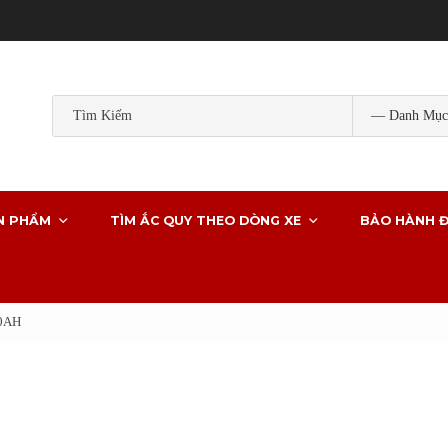
Popular Tags:
ắc quy gs
ắc quy gs khô
ắc quy ô tô
ắc quy g
ắc quy xe ô tô
N PHẨM
TÌM ẮC QUY THEO DÒNG XE
BẢO HÀNH Đ
90AH