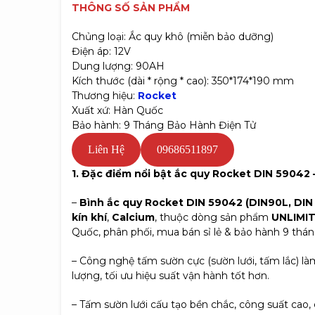
THÔNG SỐ SẢN PHẨM
Chủng loại: Ắc quy khô (miễn bảo dưỡng)
Điện áp: 12V
Dung lượng: 90AH
Kích thước (dài * rộng * cao): 350*174*190 mm
Thương hiệu:
Rocket
Xuất xứ: Hàn Quốc
Bảo hành: 9 Tháng Bảo Hành Điện Tử
Liên Hệ
09686511897
1.
Đặc điểm nổi bật ắc quy Rocket DIN 59042 
–
Bình ắc quy Rocket DIN 59042 (DIN90L, DIN
kín khí
,
Calcium
, thuộc dòng sản phẩm
UNLIMI
Quốc, phân phối, mua bán sỉ lẻ & bảo hành 9 thán
– Công nghệ tấm sườn cực (sườn lưới, tấm lắc) là
lượng, tối ưu hiệu suất vận hành tốt hơn.
– Tấm sườn lưới cấu tạo bền chắc, công suất cao,