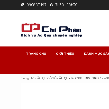
Skip
0968651197
7h30 - 18h30
to
content
TRANG CHỦ
GIỚI THIỆU
DANH MỤC SẢ
Trang chủ
/
ẮC QUY Ô TÔ
/ ẮC QUY ROCKET DIN 59042 12V-