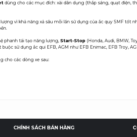
et
dùng cho các mục đích: xài dân dụng (thắp sáng, quạt điện, thi
ượng vì khả năng xả sâu mỗi lần sử dụng của ắc quy SMF tốt nhất
bền.
ệ phanh tái tạo năng lượng,
Start-Stop
(Honda, Audi, BMW, Toy
ạn bắt buộc sử dụng ắc qui EFB, AGM như EFB Enimac, EFB Troy, A
g cho các dòng xe sau:
CHÍNH SÁCH BÁN HÀNG
C