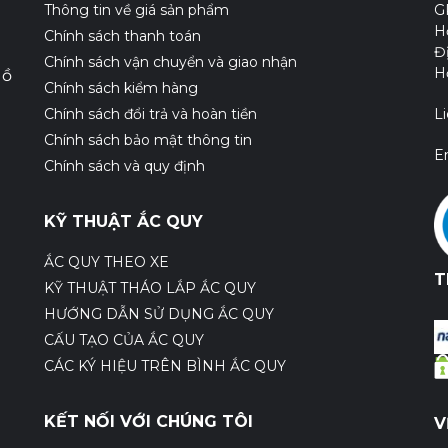
Thông tin về giá sản phẩm
G
H
Chính sách thanh toán
Đ
Chính sách vận chuyển và giao nhận
H
Hồ
Chính sách kiểm hàng
Chính sách đổi trả và hoàn tiền
L
Chính sách bảo mật thông tin
E
Chính sách và quy định
KỸ THUẬT ẮC QUY
ẮC QUY THEO XE
T
KỸ THUẬT THÁO LẮP ẮC QUY
HƯỚNG DẪN SỬ DỤNG ẮC QUY
CẤU TẠO CỦA ẮC QUY
CÁC KÝ HIỆU TRÊN BÌNH ẮC QUY
KẾT NỐI VỚI CHÚNG TÔI
V