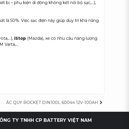
ết bị – phụ kiện di động không kết nối bộ sạc,…),
 là 50%. Việc sạc điện này giúp duy trì khả năng
ota,…),
iStop
(Mazda), xe có nhu cầu năng lượng
GM Varta,…
ẮC QUY ROCKET DIN100L 60044 12V-100AH
ÔNG TY TNHH CP BATTERY VIỆT NAM