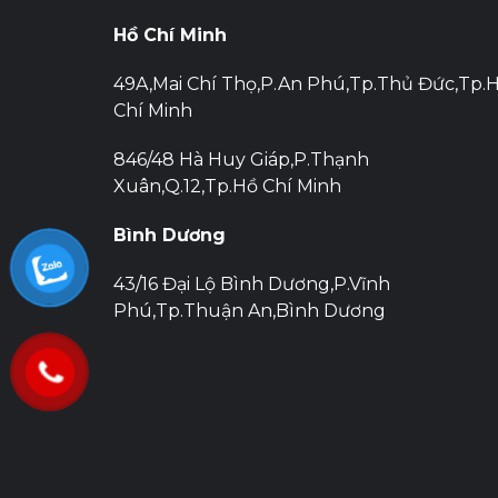
viết
Hồ Chí Minh
49A,Mai Chí Thọ,P.An Phú,Tp.Thủ Đức,Tp.
Chí Minh
846/48 Hà Huy Giáp,P.Thạnh
Xuân,Q.12,Tp.Hồ Chí Minh
Bình Dương
43/16 Đại Lộ Bình Dương,P.Vĩnh
Phú,Tp.Thuận An,Bình Dương