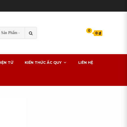
TÌM
0
0 ₫
KIẾM
s cho xe ô tô
IỆN TỬ
KIẾN THỨC ẮC QUY
LIÊN HỆ