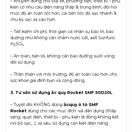
– Khuyên dùng cho loại xe, phương tiện, thiết bị – phụ
kiện có nhu cầu điện năng thấp & trung bình, đòi hỏi
mức độ an toàn tốt hơn, cải tiến tốc độ sạc nhanh &
chu kỳ sạc xả cao hơn.
– Tiết kiệm chi phí, thời gian và nhân sự bảo trì, bảo
dưỡng như không cần châm nước cất, axít Sunfuric
H
SO
.
2
4
– An toàn, tiện lợi, không cần bảo dưỡng suốt vòng
đời sử dụng.
– Thân thiện với môi trường, độ an toàn cao hơn cho
sức khoẻ gia đình bạn và cộng đồng.
3. Tư vấn sử dụng ắc quy Rocket SMF 50D20L
– Tuyệt đối KHÔNG dùng
ắcquy ô tô SMF
Rocket
dùng cho các mục đích: xài dân dụng (thắp
sáng, quạt điện, thiết bị – phụ kiện di động không kết
nối bộ sạc,…), xả sâu, sử dụng cạn kiệt điện năng.