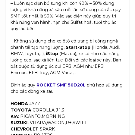
– Luôn sạc điện bổ sung khi còn 40% – 50% dung
lượng vì khả năng xả sâu mỗi lần sử dụng của ắc quy
SMF tốt nhất là 50%. Việc sạc điện này giúp duy trì
khả năng vận hành, hạn chế Sulfat hoá, tuổi thọ ắc
quy lâu bền.
– Không sử dụng cho xe ôtô có trang bị công nghệ
phanh tái tạo năng lượng,
Start-Stop
(Honda, Audi,
BMW, Toyota,…),
iStop
(Mazda), xe có nhu cầu năng
lượng cao, sạc xả liên tục. Đối với các loại xe này, Bạn
bắt buộc sử dụng ắc qui EFB, AGM như EFB
Enimac, EFB Troy, AGM Varta,…
Bình ắc quy
ROCKET
SMF 50D20L
phù hợp sử dụng
cho các dòng xe sau:
HONDA
JAZZ
TOYOTA
COROLLA J 1.3
KIA
: PICANTO,MORNING
SUZUKI:
VITARA,WAGON,R+,SWIFT
CHEVROLET
SPARK