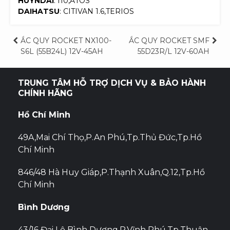
HUYNDAI
: I10,ATOS
DAIHATSU
: CITIVAN 1.6,TERIOS
Điều
ẮC QUY ROCKET NX100-
ẮC QUY ROCKET SMF
S6L (55B24L) 12V-45AH
55D23R/L 12V-60AH
hướng
bài
TRUNG TÂM HỖ TRỢ DỊCH VỤ & BẢO HÀNH
CHÍNH HÃNG
viết
Hồ Chí Minh
49A,Mai Chí Thọ,P.An Phú,Tp.Thủ Đức,Tp.Hồ
Chí Minh
846/48 Hà Huy Giáp,P.Thạnh Xuân,Q.12,Tp.Hồ
Chí Minh
Bình Dương
43/16 Đại Lộ Bình Dương,P.Vĩnh Phú,Tp.Thuận