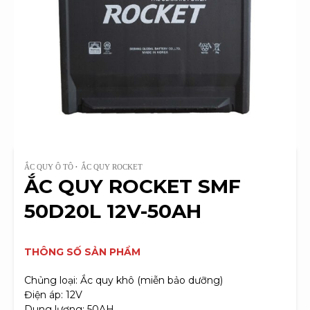
ẮC QUY Ô TÔ
ẮC QUY ROCKET
ẮC QUY ROCKET SMF
50D20L 12V-50AH
THÔNG SỐ SẢN PHẨM
Chủng loại: Ắc quy khô (miễn bảo dưỡng)
Điện áp: 12V
Dung lượng: 50AH