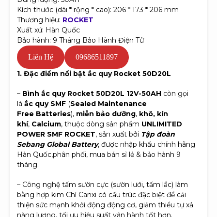
Kích thước (dài * rộng * cao): 206 * 173 * 206 mm
Thương hiệu:
ROCKET
Xuất xứ: Hàn Quốc
Bảo hành: 9 Tháng Bảo Hành Điện Tử
Liên Hệ
09686511897
1.
Đặc điểm nổi bật ắc quy Rocket 50D20L
–
Bình ắc quy Rocket 50D20L 12V-50AH
còn gọi
là
ắc quy SMF
(
Sealed Maintenance
Free Batteries
),
miễn bảo dưỡng
,
khô, kín
khí
,
Calcium
, thuộc dòng sản phẩm
UNLIMITED
POWER SMF ROCKET
, sản xuất bởi
Tập đoàn
Sebang Global Battery
, được nhập khẩu chính hãng
Hàn Quốc,phân phối, mua bán sỉ lẻ & bảo hành 9
tháng.
– Công nghệ tấm sườn cực (sườn lưới, tấm lắc) làm
bằng hợp kim Chì Canxi có cấu trúc đặc biệt để cải
thiện sức mạnh khởi động động cơ, giảm thiểu tự xả
năng lượng, tối ưu hiệu suất vận hành tốt hơn.