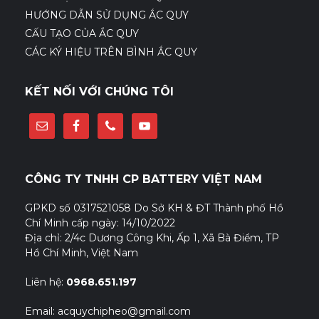
HƯỚNG DẪN SỬ DỤNG ẮC QUY
CẤU TẠO CỦA ẮC QUY
CÁC KÝ HIỆU TRÊN BÌNH ẮC QUY
KẾT NỐI VỚI CHÚNG TÔI
CÔNG TY TNHH CP BATTERY VIỆT NAM
GPKD số 0317521058 Do Sở KH & ĐT Thành phố Hồ
Chí Minh cấp ngày: 14/10/2022
Địa chỉ: 2/4c Dương Công Khi, Ấp 1, Xã Bà Điểm, TP
Hồ Chí Minh, Việt Nam
Liên hệ:
0968.651.197
Email: acquychipheo@gmail.com