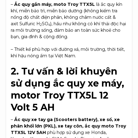
–
Ắc quy gắn máy, moto Troy TTX5L
là ắc quy kín
khí, miễn bảo trì, miễn bảo dưỡng (không kiểm tra
nồng độ chất điện phân, không châm nước cất &
axit Sulfuric H
SO
), hầu như không có khí thải độc hại
2
4
ra môi trường sống, đảm bảo an toàn sức khoẻ cho
bạn, gia đình & cộng đồng.
– Thiết kế phù hợp với đường xá, môi trường, thời tiết,
khí hậu nóng ẩm tại Việt Nam.
2. Tư vấn & lời khuyên
sử dụng ắc quy xe máy,
motor Troy TTX5L 12
Volt 5 AH
–
Ắc quy xe tay ga (Scooters battery), xe số, xe
phân khối lớn (PKL), xe tay côn, ắc quy moto Troy
TTX5L 12V 5AH
phù hợp sử dụng xe Honda,