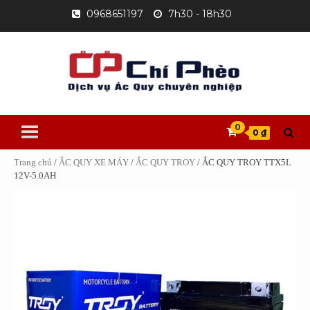
Skip
0968651197
7h30 - 18h30
to
content
0
0 ₫
Trang chủ
/
ẮC QUY XE MÁY
/
ẮC QUY TROY
/ ẮC QUY TROY TTX5L
12V-5.0AH