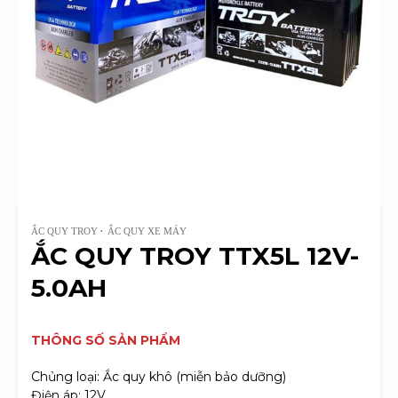
ẮC QUY TROY
ẮC QUY XE MÁY
ẮC QUY TROY TTX5L 12V-
5.0AH
THÔNG SỐ SẢN PHẨM
Chủng loại: Ắc quy khô (miễn bảo dưỡng)
Điện áp: 12V