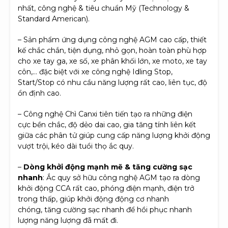
nhất, công nghệ & tiêu chuẩn Mỹ (Technology &
Standard American).
– Sản phẩm ứng dụng công nghệ AGM cao cấp, thiết
kế chắc chắn, tiện dụng, nhỏ gọn, hoàn toàn phù hợp
cho xe tay ga, xe số, xe phân khối lớn, xe moto, xe tay
côn,… đặc biệt với xe công nghệ Idling Stop,
Start/Stop có nhu cầu năng lượng rất cao, liên tục, độ
ổn định cao.
– Công nghệ Chì Canxi tiên tiến tạo ra những điện
cực bền chắc, độ dẻo dai cao, gia tăng tính liên kết
giữa các phân tử giúp cung cấp năng lượng khởi động
vượt trội, kéo dài tuổi thọ ắc quy.
–
Dòng khởi động mạnh mẽ & tăng cường sạc
nhanh
: Ắc quy sở hữu công nghệ AGM tạo ra dòng
khởi động CCA rất cao, phóng điện mạnh, điện trở
trong thấp, giúp khởi động động cơ nhanh
chóng, tăng cường sạc nhanh để hồi phục nhanh
lượng năng lượng đã mất đi.