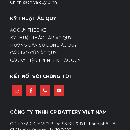
Chính sách và quy định
KỸ THUẬT ẮC QUY
ẮC QUY THEO XE
KỸ THUẬT THÁO LẮP ẮC QUY
HƯỚNG DẪN SỬ DỤNG ẮC QUY
CẤU TẠO CỦA ẮC QUY
CÁC KÝ HIỆU TRÊN BÌNH ẮC QUY
KẾT NỐI VỚI CHÚNG TÔI
CÔNG TY TNHH CP BATTERY VIỆT NAM
GPKD số 0317521058 Do Sở KH & ĐT Thành phố Hồ
Chí Minh cấp ngày: 14/10/2022