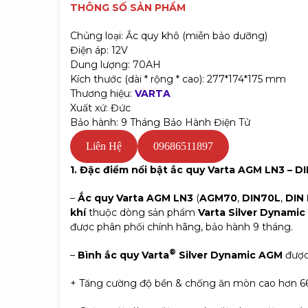
THÔNG SỐ SẢN PHẨM
Chủng loại: Ắc quy khô (miễn bảo dưỡng)
Điện áp: 12V
Dung lượng: 70AH
Kích thước (dài * rộng * cao): 277*174*175 mm
Thương hiệu:
VARTA
Xuất xứ: Đức
Bảo hành: 9 Tháng Bảo Hành Điện Tử
Liên Hệ
09686511897
1. Đặc điểm nổi bật ắc quy Varta AGM LN3 – D
–
Ắc quy Varta AGM LN3
(
AGM70
,
DIN70L
,
DIN 
khí
thuộc dòng sản phẩm
Varta Silver Dynami
được phân phối chính hãng, bảo hành 9 tháng.
®
–
Bình ắc quy Varta
Silver Dynamic AGM
được
+ Tăng cường độ bền & chống ăn mòn cao hơn 66% 