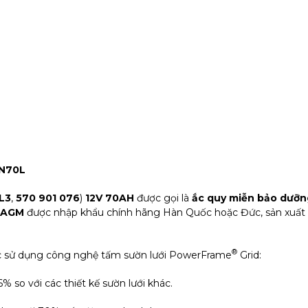
IN70L
L3
,
570 901 076
)
12V 70AH
được gọi là
ắc quy miễn bảo dưỡn
c AGM
được nhập khẩu chính hãng Hàn Quốc hoặc Đức, sản xuất
®
 sử dụng công nghệ tấm sườn lưới PowerFrame
Grid:
so với các thiết kế sườn lưới khác.