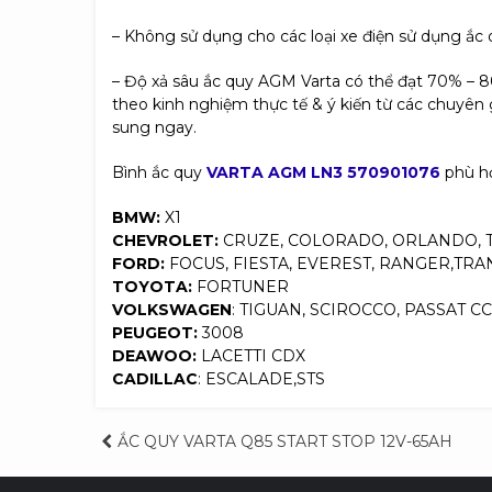
– Không sử dụng cho các loại xe điện sử dụng ắc
– Độ xả sâu ắc quy AGM Varta có thể đạt 70% – 8
theo kinh nghiệm thực tế & ý kiến từ các chuyên 
sung ngay.
Bình ắc quy
VARTA AGM LN3 570901076
phù h
BMW:
X1
CHEVROLET:
CRUZE, COLORADO, ORLANDO, 
FORD:
FOCUS, FIESTA, EVEREST, RANGER,TR
TOYOTA:
FORTUNER
VOLKSWAGEN
: TIGUAN, SCIROCCO, PASSAT CC
PEUGEOT:
3008
DEAWOO:
LACETTI CDX
CADILLAC
: ESCALADE,STS
Điều
ẮC QUY VARTA Q85 START STOP 12V-65AH