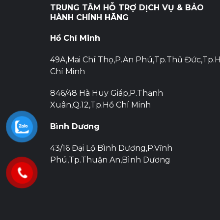
hướng
TRUNG TÂM HỖ TRỢ DỊCH VỤ & BẢO
bài
HÀNH CHÍNH HÃNG
viết
Hồ Chí Minh
49A,Mai Chí Thọ,P.An Phú,Tp.Thủ Đức,Tp.
Chí Minh
846/48 Hà Huy Giáp,P.Thạnh
Xuân,Q.12,Tp.Hồ Chí Minh
Bình Dương
43/16 Đại Lộ Bình Dương,P.Vĩnh
Phú,Tp.Thuận An,Bình Dương