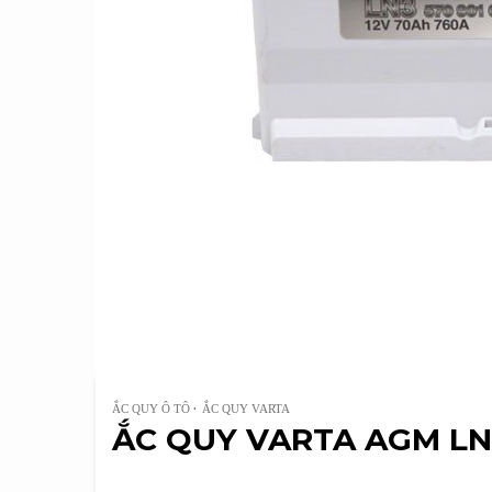
ẮC QUY Ô TÔ
ẮC QUY VARTA
ẮC QUY VARTA AGM LN3