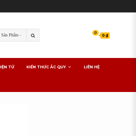
TÌM
0
0 ₫
KIẾM
s cho xe ô tô
IỆN TỬ
KIẾN THỨC ẮC QUY
LIÊN HỆ