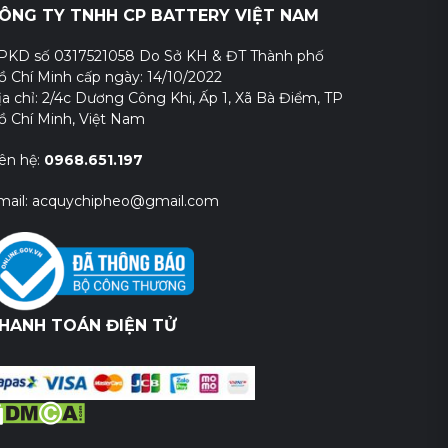
ÔNG TY TNHH CP BATTERY VIỆT NAM
PKD số 0317521058 Do Sở KH & ĐT Thành phố
ồ Chí Minh cấp ngày: 14/10/2022
ịa chỉ: 2/4c Dương Công Khi, Ấp 1, Xã Bà Điểm, TP
ồ Chí Minh, Việt Nam
iên hệ:
0968.651.197
mail: acquychipheo@gmail.com
HANH TOÁN ĐIỆN TỬ