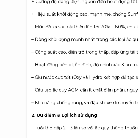
+ Cường độ dòng điện, nguồn điện hoạt động tốt
+ Hiệu suất khởi động cao, mạnh mẽ, chống Sunf
– Mức độ xả sâu cải thiện lên tới 70% – 80%, chu 
– Dòng khởi động mạnh nhất trong các loại ắc quy 
– Công suất cao, điện trở trong thấp, đáp ứng tải 
– Hoạt động bền bỉ, ổn định, độ chính xác & an to
– Giữ nước cực tốt (Oxy và Hydro kết hợp để tạo r
– Cấu tạo ắc quy AGM cần ít chất điện phân, nguy
– Khả năng chống rung, va đập khi xe di chuyển 
2. Ưu điểm & Lợi ích sử dụng
– Tuổi thọ gấp 2 – 3 lần so với ắc quy thông thườn