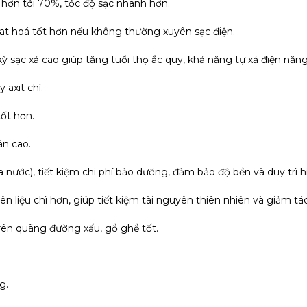
 hơn tới 70%, tốc độ sạc nhanh hơn.
at hoá tốt hơn nếu không thường xuyên sạc điện.
kỳ sạc xả cao giúp tăng tuổi thọ ắc quy, khả năng tự xả điện năn
axit chì.
tốt hơn.
àn cao.
a nước), tiết kiệm chi phí bảo dưỡng, đảm bảo độ bền và duy trì h
ên liệu chì hơn, giúp tiết kiệm tài nguyên thiên nhiên và giảm 
trên quãng đường xấu, gồ ghề tốt.
g.