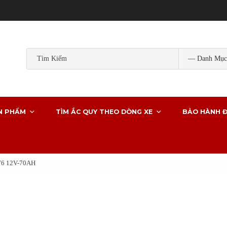
Popular Tags:
ắc quy gs
ắc quy gs khô
ắc quy ô tô
ắc quy g
ắc quy xe ô tô
N PHẨM
TÌM ẮC QUY THEO DÒNG XE
BẢO HÀNH Đ
76 12V-70AH