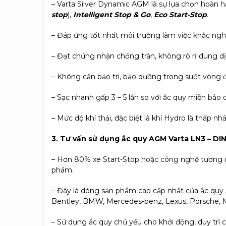
– Varta Silver Dynamic AGM là sự lựa chọn hoàn h
stop
),
Intelligent Stop & Go
,
Eco Start-Stop
.
– Đáp ứng tốt nhất môi trường làm việc khắc ngh
– Đạt chứng nhận chống tràn, không rò rỉ dung dịc
– Không cần bảo trì, bảo dưỡng trong suốt vòng đ
– Sạc nhanh gấp 3 – 5 lần so với ắc quy miễn bả
– Mức độ khí thải, đặc biệt là khí Hydro là thấp 
3. Tư vấn sử dụng ắc quy AGM Varta LN3 – D
– Hơn 80% xe Start-Stop hoặc công nghệ tương đ
phẩm.
– Đây là dòng sản phẩm cao cấp nhất của ắc quy 
Bentley, BMW, Mercedes-benz, Lexus, Porsche, M
– Sử dụng ắc quy chủ yếu cho khởi động, duy trì