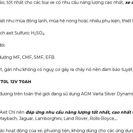
ảo, tốt nhất cho các loại xe có nhu cầu năng lượng cao nhất,
xe 
iệt như mùa đông lạnh, mùa hè nóng hoặc nhiều phụ kiện, thiết 
h axit Sulfuric H
SO
.
2
4
ời.
o dưỡng MF, CMF, SMF, EFB.
nhất, gần như không có nguy cơ gây ra cháy nổ nên đảm bảo tuyệt 
IN70L 12V 70AH
ương trên toàn thế giới đang sử dụng AGM Varta Silver Dynami
Axit Chì nên
đáp ứng nhu cầu năng lượng tốt nhất, cao nhất
aybach, Jaguar, Lamborghini, Land Rover, Rolls-Royce,…
 các hoạt động của xe, phương tiện, không dùng cho các ứng dụn