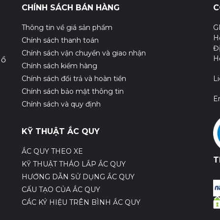
CHÍNH SÁCH BÁN HÀNG
C
Thông tin về giá sản phẩm
G
H
Chính sách thanh toán
Đ
Chính sách vận chuyển và giao nhận
H
Hồ
Chính sách kiểm hàng
Chính sách đổi trả và hoàn tiền
L
Chính sách bảo mật thông tin
E
Chính sách và quy định
KỸ THUẬT ẮC QUY
ẮC QUY THEO XE
T
KỸ THUẬT THÁO LẮP ẮC QUY
HƯỚNG DẪN SỬ DỤNG ẮC QUY
CẤU TẠO CỦA ẮC QUY
CÁC KÝ HIỆU TRÊN BÌNH ẮC QUY