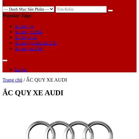
x
TÌM
KIẾM
Popular Tags:
ắc quy gs
ắc quy gs khô
ắc quy ô tô
ắc quy gs cho xe ô tô
ắc quy xe ô tô
Login
Trang chủ
/ ẮC QUY XE AUDI
ẮC QUY XE AUDI