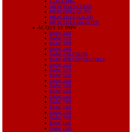
CLS63 AMG
MERCEDES CLS350
MERCEDES ML350
MERCEDES SLK350
MERCEDES SPRINTER
ẮC QUY XE BMW
BMW 320I
BMW 325I
BMW 328I
BMW 330I
BMW 428I COUPE
BMW 428I CONVERTIBLE
BMW 520I
BMW 523I
BMW 525I
BMW 528I
BMW 530I
BMW 535I
BMW 640I
BMW 730I
BMW 740I
BMW 750I
BMW 760I
BMW 116I
BMW 128I