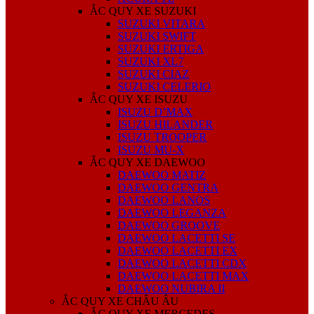
ẮC QUY XE SUZUKI
SUZUKI VITARA
SUZUKI SWIFT
SUZUKI ERTIGA
SUZUKI XL7
SUZUKI CIAZ
SUZUKI CELERIO
ẮC QUY XE ISUZU
ISUZU D’MAX
ISUZU HILANDER
ISUZU TROOPER
ISUZU MU-X
ẮC QUY XE DAEWOO
DAEWOO MATIZ
DAEWOO GENTRA
DAEWOO LANOS
DAEWOO LEGANZA
DAEWOO GROOVE
DAEWOO LACETTI SE
DAEWOO LACETTI EX
DAEWOO LACETTI CDX
DAEWOO LACETTI MAX
DAEWOO NUBIRA II
ẮC QUY XE CHÂU ÂU
ẮC QUY XE MERCEDES