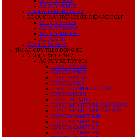
ẮC QUY TROY
ẮC QUY SOLITE
ẮC QUY THEO HÃNG XE
ẮC QUY LƯU TRỮ-UPS-XE ĐIỆN-XE GOLF
ẮC QUY VISION
ẮC QUY TROJAN
ẮC QUY ROCKET
ẮC QUY 3K
ẮC QUY XE MÁY
TÌM ẮC QUY THEO DÒNG XE
ẮC QUY XE CHÂU Á
ẮC QUY XE TOYOTA
TOYOTA YARIS
TOYOTA WIGO
TOYOTA AYGO
TOYOTA VIOS
TOYOTA COROLLA ALTIS
TOYOTA RUSH
TOYOTA INNOVA
TOYOTA FORTUNER MÁY XĂNG
TOYOTA FORTUNER MÁY DẦU
TOYOTA CAMRY 2.0E
TOYOTA CAMRY 2.4
TOYOTA CAMRY 2.5
TOYOTA CAMRY 3.0