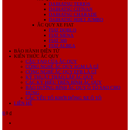
DAIHATSU TERIOS
DAIHATSU CITIVAN
DAIHATSU CHARADE
DAIHATSU HIJET JUMBO
ẮC QUY XE FIAT
FIAT DOBLO
FIAT SIENA
FIAT 500
FIAT ALBEA
BẢO HÀNH ĐIỆN TỬ
KIẾN THỨC ẮC QUY
CẤU TẠO CỦA ẮC QUY
CÔNG NGHỆ ẮC QUY AGM LÀ GÌ
CÔNG NGHỆ ẮC QUY EFB LÀ GÌ
KỸ THUẬT THÁO LẮP ẮC QUY
CÁC KÝ HIỆU TRÊN BÌNH ẮC QUY
BẢO DƯỠNG BÌNH ẮC QUY Ô TÔ SAO CHO
ĐÚNG
CÁC YẾU TỐ KHỞI ĐỘNG XE Ô TÔ
LIÊN HỆ
0
0 ₫