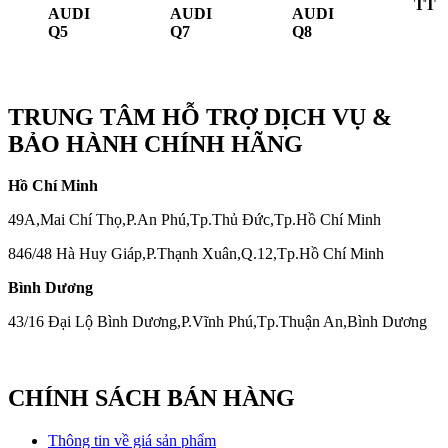
TT
AUDI
AUDI
AUDI
Q5
Q7
Q8
TRUNG TÂM HỖ TRỢ DỊCH VỤ &
BẢO HÀNH CHÍNH HÃNG
Hồ Chí Minh
49A,Mai Chí Thọ,P.An Phú,Tp.Thủ Đức,Tp.Hồ Chí Minh
846/48 Hà Huy Giáp,P.Thạnh Xuân,Q.12,Tp.Hồ Chí Minh
Bình Dương
43/16 Đại Lộ Bình Dương,P.Vĩnh Phú,Tp.Thuận An,Bình Dương
CHÍNH SÁCH BÁN HÀNG
Thông tin về giá sản phẩm