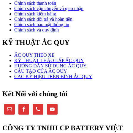
Chính sách thanh toán
Chính sách vận chuyển và giao nhận
Chính sách kiểm hàng
Chính sách đổi trả và hoàn tiền
Chính sách bảo mật thông tin
Chính sách và quy định
KỸ THUẬT ẮC QUY
ẮC QUY THEO XE
KỸ THUẬT THÁO LẮP ẮC QUY
HƯỚNG DẪN SỬ DỤNG ẮC QUY
CẤU TẠO CỦA ẮC QUY
CÁC KÝ HIỆU TRÊN BÌNH ẮC QUY
Kết Nối với chúng tôi
CÔNG TY TNHH CP BATTERY VIỆT