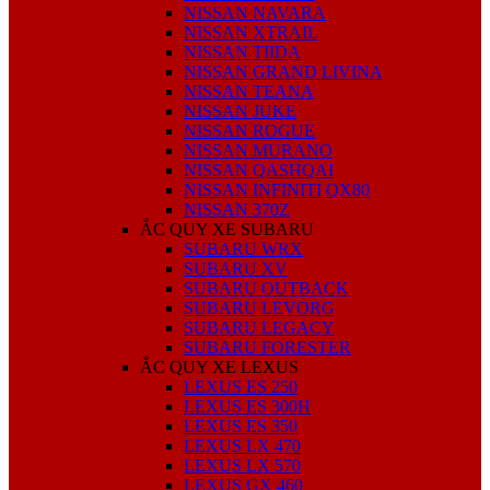
NISSAN NAVARA
NISSAN XTRAIL
NISSAN TIIDA
NISSAN GRAND LIVINA
NISSAN TEANA
NISSAN JUKE
NISSAN ROGUE
NISSAN MURANO
NISSAN QASHQAI
NISSAN INFINITI QX80
NISSAN 370Z
ẮC QUY XE SUBARU
SUBARU WRX
SUBARU XV
SUBARU OUTBACK
SUBARU LEVORG
SUBARU LEGACY
SUBARU FORESTER
ẮC QUY XE LEXUS
LEXUS ES 250
LEXUS ES 300H
LEXUS ES 350
LEXUS LX 470
LEXUS LX 570
LEXUS GX 460