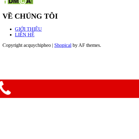
VỀ CHÚNG TÔI
GIỚI THIỆU
LIÊN HỆ
Copyright acquychipheo
|
Shopical
by AF themes.