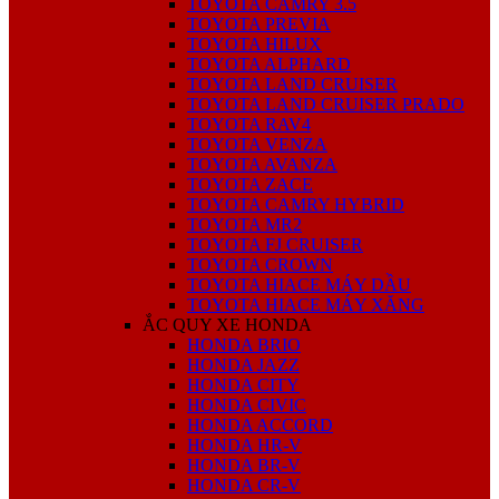
TOYOTA CAMRY 3.5
TOYOTA PREVIA
TOYOTA HILUX
TOYOTA ALPHARD
TOYOTA LAND CRUISER
TOYOTA LAND CRUISER PRADO
TOYOTA RAV4
TOYOTA VENZA
TOYOTA AVANZA
TOYOTA ZACE
TOYOTA CAMRY HYBRID
TOYOTA MR2
TOYOTA FJ CRUISER
TOYOTA CROWN
TOYOTA HIACE MÁY DẦU
TOYOTA HIACE MÁY XĂNG
ẮC QUY XE HONDA
HONDA BRIO
HONDA JAZZ
HONDA CITY
HONDA CIVIC
HONDA ACCORD
HONDA HR-V
HONDA BR-V
HONDA CR-V