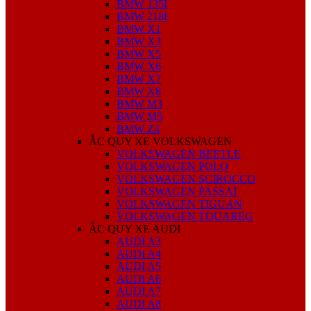
BMW 135I
BMW 218I
BMW X1
BMW X3
BMW X5
BMW X6
BMW X7
BMW X8
BMW M3
BMW M5
BMW Z4
ẮC QUY XE VOLKSWAGEN
VOLKSWAGEN BEETLE
VOLKSWAGEN POLO
VOLKSWAGEN SCIROCCO
VOLKSWAGEN PASSAT
VOLKSWAGEN TIGUAN
VOLKSWAGEN TOUAREG
ẮC QUY XE AUDI
AUDI A3
AUDI A4
AUDI A5
AUDI A6
AUDI A7
AUDI A8