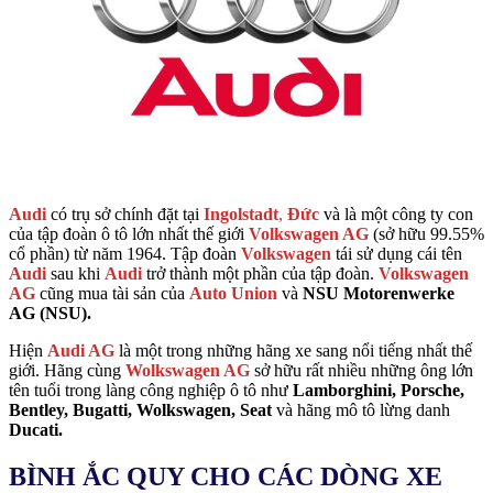
Audi
có trụ sở chính đặt tại
Ingolstadt
,
Đức
và là một công ty con
của tập đoàn ô tô lớn nhất thế giới
Volkswagen AG
(sở hữu 99.55%
cổ phần) từ năm 1964. Tập đoàn
Volkswagen
tái sử dụng cái tên
Audi
sau khi
Audi
trở thành một phần của tập đoàn.
Volkswagen
AG
cũng mua tài sản của
Auto Union
và
NSU Motorenwerke
AG (NSU).
Hiện
Audi AG
là một trong những hãng xe sang nổi tiếng nhất thế
giới. Hãng cùng
Wolkswagen AG
sở hữu rất nhiều những ông lớn
tên tuổi trong làng công nghiệp ô tô như
Lamborghini, Porsche,
Bentley, Bugatti, Wolkswagen, Seat
và hãng mô tô lừng danh
Ducati.
BÌNH ẮC QUY
CHO CÁC DÒNG XE