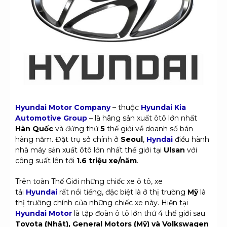
Hyundai Motor Company
– thuộc
Hyundai Kia
Automotive Group
– là hãng sản xuất ôtô lớn nhất
Hàn Quốc
và đứng thứ
5
thế giới về doanh số bán
hàng năm. Đặt trụ sở chính ở
Seoul
,
Hyndai
điều hành
nhà máy sản xuất ôtô lớn nhất thế giới tại
Ulsan
với
công suất lên tới
1.6 triệu xe/năm
.
Trên toàn Thế Giới những chiếc xe ô tô, xe
tải
Hyundai
rất nổi tiếng, đặc biệt là ở thị trường
Mỹ
là
thị trường chính của những chiếc xe này. Hiện tại
Hyundai Motor
là tập đoàn ô tô lớn thứ 4 thế giới sau
Toyota (Nhật), General Motors (Mỹ) và Volkswagen