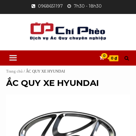
Skip
0968651197
7h30 - 18h30
to
content
0
0 ₫
Trang chủ
/ ẮC QUY XE HYUNDAI
ẮC QUY XE HYUNDAI