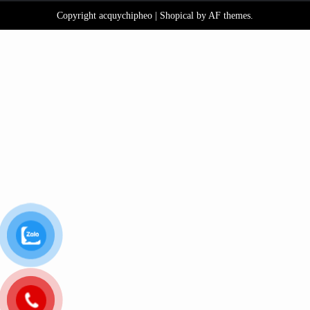
Copyright acquychipheo
|
Shopical
by AF themes.