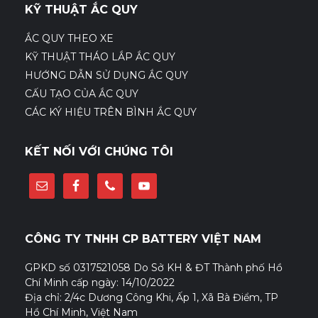
KỸ THUẬT ẮC QUY
ẮC QUY THEO XE
KỸ THUẬT THÁO LẮP ẮC QUY
HƯỚNG DẪN SỬ DỤNG ẮC QUY
CẤU TẠO CỦA ẮC QUY
CÁC KÝ HIỆU TRÊN BÌNH ẮC QUY
KẾT NỐI VỚI CHÚNG TÔI
CÔNG TY TNHH CP BATTERY VIỆT NAM
GPKD số 0317521058 Do Sở KH & ĐT Thành phố Hồ
Chí Minh cấp ngày: 14/10/2022
Địa chỉ: 2/4c Dương Công Khi, Ấp 1, Xã Bà Điểm, TP
Hồ Chí Minh, Việt Nam