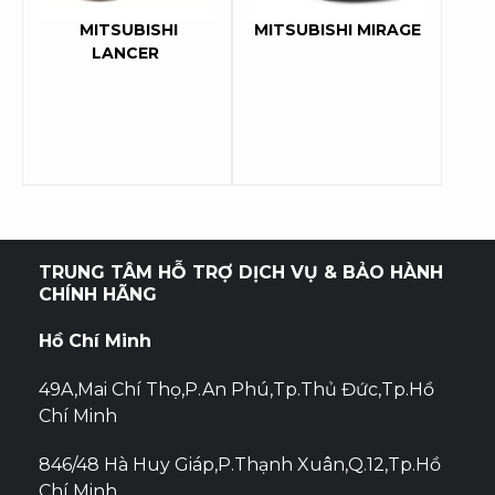
MITSUBISHI
MITSUBISHI MIRAGE
LANCER
TRUNG TÂM HỖ TRỢ DỊCH VỤ & BẢO HÀNH
CHÍNH HÃNG
Hồ Chí Minh
49A,Mai Chí Thọ,P.An Phú,Tp.Thủ Đức,Tp.Hồ
Chí Minh
846/48 Hà Huy Giáp,P.Thạnh Xuân,Q.12,Tp.Hồ
Chí Minh