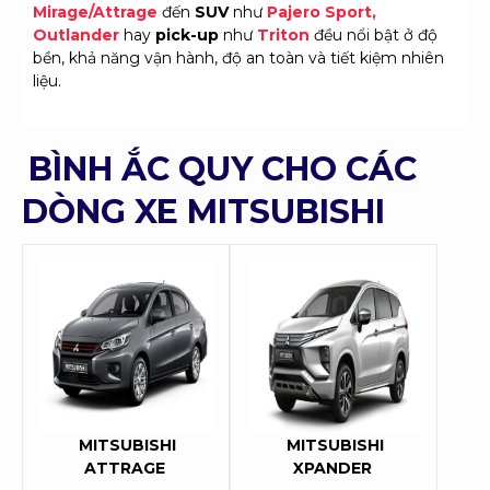
Mirage/Attrage
đến
SUV
như
Pajero Sport,
Outlander
hay
pick-up
như
Triton
đều nổi bật ở độ
bền, khả năng vận hành, độ an toàn và tiết kiệm nhiên
liệu.
BÌNH ẮC QUY
CHO CÁC
DÒNG XE
MITSUBISHI
MITSUBISHI
MITSUBISHI
ATTRAGE
XPANDER