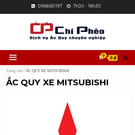
Skip
0968651197
7h30 - 18h30
to
content
0
0 ₫
Trang chủ
/ ẮC QUY XE MITSUBISHI
ẮC QUY XE MITSUBISHI