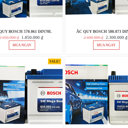
QUY BOSCH 570.061 DIN70L
ẮC QUY BOSCH 580.073 DI
GIÁ
GIÁ
GIÁ
1.850.000
₫
2.300.000
₫
2.050.000
₫
2.600.000
₫
GỐC
HIỆN
GỐC
MUA NGAY
MUA NGAY
LÀ:
TẠI
LÀ:
2.050.000 ₫.
LÀ:
2.600.000 ₫.
SALE!
1.850.000 ₫.