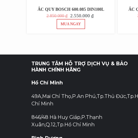
ẮC QUY BOSCH 600.085 DIN100L
ẮC Q
GIÁ
GIÁ
2.550.000
₫
2.850.000
₫
GỐC
HIỆN
MUA NGAY
LÀ:
TẠI
2.850.000 ₫.
LÀ:
2.550.000 ₫.
TRUNG TÂM HỖ TRỢ DỊCH VỤ & BẢO
HÀNH CHÍNH HÃNG
Hồ Chí Minh
49A,Mai Chí Thọ,P.An Phú,Tp.Thủ Đức,Tp.
Chí Minh
846/48 Hà Huy Giáp,P.Thạnh
Xuân,Q.12,Tp.Hồ Chí Minh