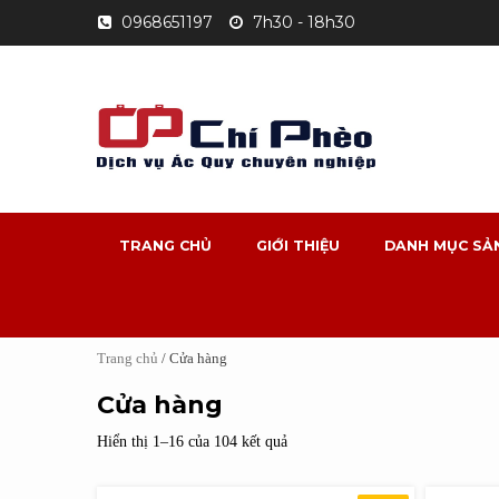
Skip
0968651197
7h30 - 18h30
to
content
TRANG CHỦ
GIỚI THIỆU
DANH MỤC SẢ
Trang chủ
/ Cửa hàng
Cửa hàng
Hiển thị 1–16 của 104 kết quả