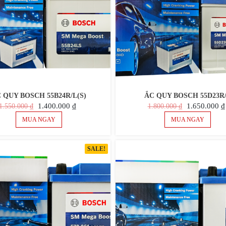
 QUY BOSCH 55B24R/L(S)
ẮC QUY BOSCH 55D23R
GIÁ
GIÁ
GIÁ
1.400.000
₫
1.650.000
₫
1.550.000
₫
1.800.000
₫
GỐC
HIỆN
GỐC
MUA NGAY
MUA NGAY
LÀ:
TẠI
LÀ:
1.550.000 ₫.
LÀ:
1.800.000 ₫.
SALE!
1.400.000 ₫.