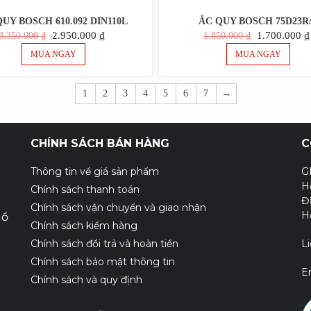
UY BOSCH 610.092 DIN110L
ẮC QUY BOSCH 75D23R
GIÁ
GIÁ
GIÁ
2.950.000
₫
1.700.000
₫
3.350.000
₫
1.850.000
₫
GỐC
HIỆN
GỐC
MUA NGAY
MUA NGAY
LÀ:
TẠI
LÀ:
3.350.000 ₫.
LÀ:
1.850.000 ₫.
1
2
3
4
5
6
7
→
2.950.000 ₫.
CHÍNH SÁCH BÁN HÀNG
C
Thông tin về giá sản phẩm
G
H
Chính sách thanh toán
Đ
Chính sách vận chuyển và giao nhận
H
Hồ
Chính sách kiểm hàng
Chính sách đổi trả và hoàn tiền
L
Chính sách bảo mật thông tin
E
Chính sách và quy định