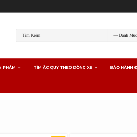
Popular Tags:
ắc quy gs
ắc quy gs khô
ắc quy ô tô
ắc quy g
ắc quy xe ô tô
N PHẨM
TÌM ẮC QUY THEO DÒNG XE
BẢO HÀNH Đ