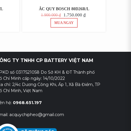
/L
ẮC QUY BOSCH 80D26R/L
GIÁ
GIÁ
GIÁ
1.750.000
₫
1.900.000
₫
HIỆN
GỐC
HIỆN
MUA NGAY
TẠI
LÀ:
TẠI
LÀ:
1.900.000 ₫.
LÀ:
1.700.000 ₫.
1.750.000 ₫.
ÔNG TY TNHH CP BATTERY VIỆT NAM
PKD số 0317521058 Do Sở KH & ĐT Thành phố
ồ Chí Minh cấp ngày: 14/10/2022
ịa chỉ: 2/4c Dương Công Khi, Ấp 1, Xã Bà Điểm, TP
ồ Chí Minh, Việt Nam
iên hệ:
0968.651.197
mail: acquychipheo@gmail.com