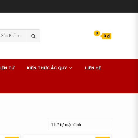
TÌM
0
0 ₫
KIẾM
s cho xe ô tô
IỆN TỬ
KIẾN THỨC ẮC QUY
LIÊN HỆ