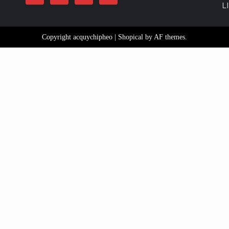
L
Copyright acquychipheo
|
Shopical
by AF themes.