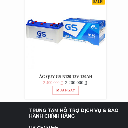
SALE!
ẮC QUY GS N120 12V-120AH
GIÁ
GIÁ
2.200.000
₫
2.400.000
₫
GỐC
HIỆN
MUA NGAY
LÀ:
TẠI
2.400.000 ₫.
LÀ:
2.200.000 ₫.
TRUNG TÂM HỖ TRỢ DỊCH VỤ & BẢO
HÀNH CHÍNH HÃNG