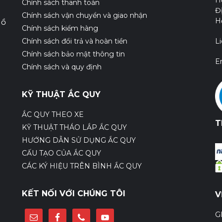
H
Chính sách thanh toán
Đ
Chính sách vận chuyển và giao nhận
H
Hồ
Chính sách kiểm hàng
Chính sách đổi trả và hoàn tiền
L
Chính sách bảo mật thông tin
E
Chính sách và quy định
KỸ THUẬT ẮC QUY
ẮC QUY THEO XE
T
KỸ THUẬT THÁO LẮP ẮC QUY
HƯỚNG DẪN SỬ DỤNG ẮC QUY
CẤU TẠO CỦA ẮC QUY
CÁC KÝ HIỆU TRÊN BÌNH ẮC QUY
KẾT NỐI VỚI CHÚNG TÔI
V
G