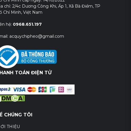
ồ Chí Minh cấp ngày: 14/10/2022
ịa chỉ: 2/4c Dương Công Khi, Ấp 1, Xã Bà Điểm, TP
ồ Chí Minh, Việt Nam
iên hệ:
0968.651.197
mail: acquychipheo@gmail.com
HANH TOÁN ĐIỆN TỬ
Ề CHÚNG TÔI
IỚI THIỆU