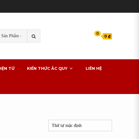
TÌM
0
0 ₫
KIẾM
s cho xe ô tô
IỆN TỬ
KIẾN THỨC ẮC QUY
LIÊN HỆ