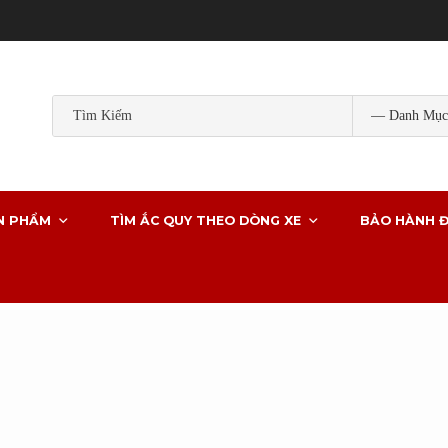
Popular Tags:
ắc quy gs
ắc quy gs khô
ắc quy ô tô
ắc quy g
ắc quy xe ô tô
N PHẨM
TÌM ẮC QUY THEO DÒNG XE
BẢO HÀNH Đ