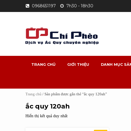
Skip
0968651197
7h30 - 18h30
to
content
TRANG CHỦ
GIỚI THIỆU
DANH MỤC SẢ
Trang chủ
/ Sản phẩm được gắn thẻ “ắc quy 120ah”
ắc quy 120ah
Hiển thị kết quả duy nhất