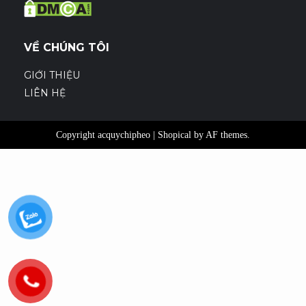
VỀ CHÚNG TÔI
GIỚI THIỆU
LIÊN HỆ
Copyright acquychipheo
|
Shopical
by AF themes.