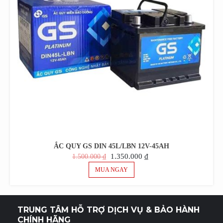
ẮC QUY GS DIN 45L/LBN 12V-45AH
GIÁ
GIÁ
1.350.000
₫
1.500.000
₫
GỐC
HIỆN
MUA NGAY
LÀ:
TẠI
1.500.000 ₫.
LÀ:
1.350.000 ₫.
TRUNG TÂM HỖ TRỢ DỊCH VỤ & BẢO HÀNH
CHÍNH HÃNG