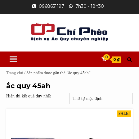
Skip
0968651197
7h30 - 18h30
to
content
0
0 ₫
Trang chủ
/ Sản phẩm được gắn thẻ “ắc quy 45ah”
ắc quy 45ah
Hiển thị kết quả duy nhất
SALE!