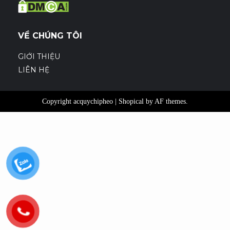
VỀ CHÚNG TÔI
GIỚI THIỆU
LIÊN HỆ
Copyright acquychipheo
|
Shopical
by AF themes.