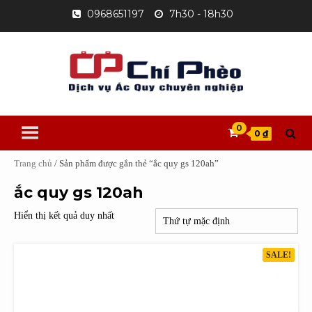
Skip
0968651197
7h30 - 18h30
to
content
0
0 ₫
Trang chủ
/ Sản phẩm được gắn thẻ “ắc quy gs 120ah”
ắc quy gs 120ah
Hiển thị kết quả duy nhất
SALE!