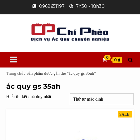
Skip
0968651197
7h30 - 18h30
to
content
0
0 ₫
Trang chủ
/ Sản phẩm được gắn thẻ “ắc quy gs 35ah”
ắc quy gs 35ah
Hiển thị kết quả duy nhất
SALE!