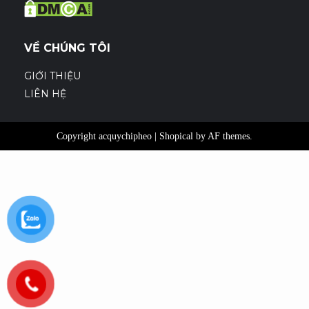
VỀ CHÚNG TÔI
GIỚI THIỆU
LIÊN HỆ
Copyright acquychipheo
|
Shopical
by AF themes.