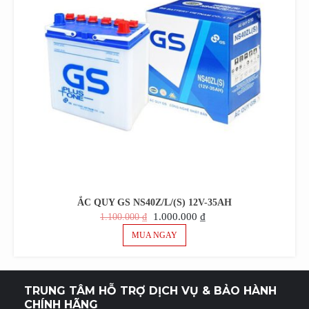
ẮC QUY GS NS40Z/L/(S) 12V-35AH
GIÁ
GIÁ
1.000.000
₫
1.100.000
₫
GỐC
HIỆN
MUA NGAY
LÀ:
TẠI
1.100.000 ₫.
LÀ:
1.000.000 ₫.
TRUNG TÂM HỖ TRỢ DỊCH VỤ & BẢO HÀNH
CHÍNH HÃNG