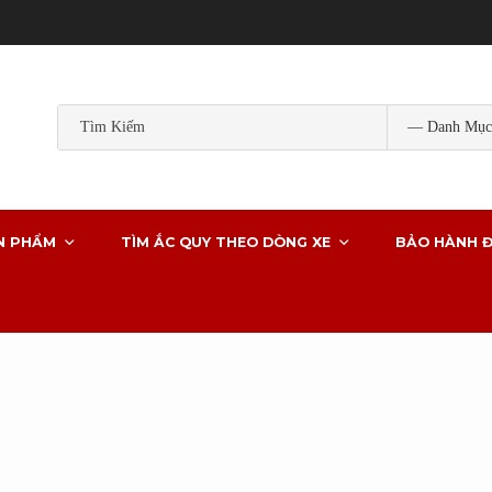
Popular Tags:
ắc quy gs
ắc quy gs khô
ắc quy ô tô
ắc quy g
ắc quy xe ô tô
N PHẨM
TÌM ẮC QUY THEO DÒNG XE
BẢO HÀNH Đ