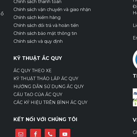
H
Chính sách thanh toán
Đ
Chính sách vận chuyển và giao nhận
H
Hồ
Chính sách kiểm hàng
Chính sách đổi trả và hoàn tiền
L
Chính sách bảo mật thông tin
E
Chính sách và quy định
KỸ THUẬT ẮC QUY
ẮC QUY THEO XE
T
KỸ THUẬT THÁO LẮP ẮC QUY
HƯỚNG DẪN SỬ DỤNG ẮC QUY
CẤU TẠO CỦA ẮC QUY
CÁC KÝ HIỆU TRÊN BÌNH ẮC QUY
KẾT NỐI VỚI CHÚNG TÔI
V
G