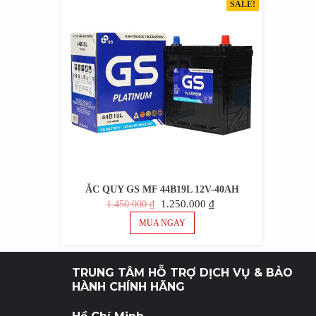
SALE!
ẮC QUY GS MF 44B19L 12V-40AH
GIÁ
GIÁ
1.250.000
₫
1.450.000
₫
GỐC
HIỆN
MUA NGAY
LÀ:
TẠI
1.450.000 ₫.
LÀ:
1.250.000 ₫.
TRUNG TÂM HỖ TRỢ DỊCH VỤ & BẢO
HÀNH CHÍNH HÃNG