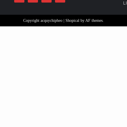
L
Copyright acquychipheo
|
Shopical
by AF themes.