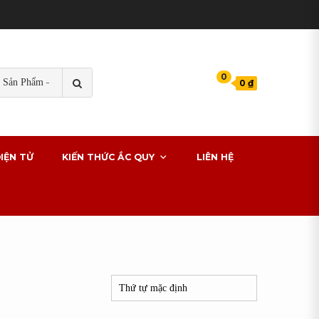
TÌM
0
0 ₫
KIẾM
s cho xe ô tô
IỆN TỬ
KIẾN THỨC ẮC QUY
LIÊN HỆ