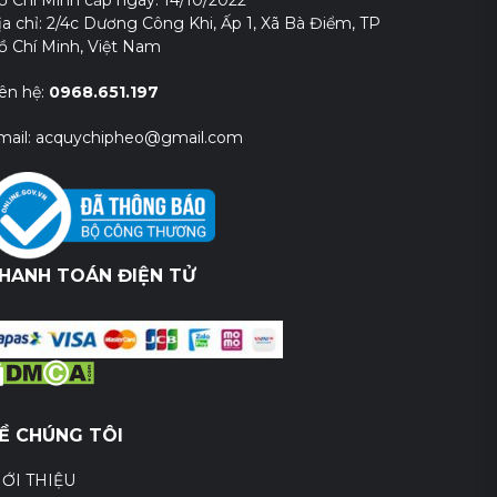
ồ Chí Minh cấp ngày: 14/10/2022
ịa chỉ: 2/4c Dương Công Khi, Ấp 1, Xã Bà Điểm, TP
ồ Chí Minh, Việt Nam
iên hệ:
0968.651.197
mail: acquychipheo@gmail.com
HANH TOÁN ĐIỆN TỬ
Ề CHÚNG TÔI
IỚI THIỆU