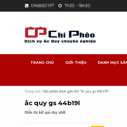
Skip
0968651197
7h30 - 18h30
to
content
TRANG CHỦ
GIỚI THIỆU
DANH MỤC SẢ
Trang chủ
/ Sản phẩm được gắn thẻ “ắc quy gs 44b19l”
ắc quy gs 44b19l
Hiển thị kết quả duy nhất