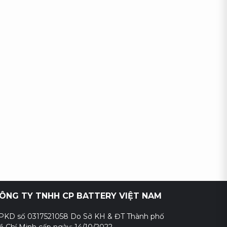
ÔNG TY TNHH CP BATTERY VIỆT NAM
PKD số 0317521058 Do Sở KH & ĐT Thành phố