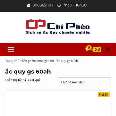
Skip
0968651197
7h30 - 18h30
to
content
0
0 ₫
Trang chủ
/ Sản phẩm được gắn thẻ “ắc quy gs 60ah”
ắc quy gs 60ah
Hiển thị tất cả 3 kết quả
SALE!