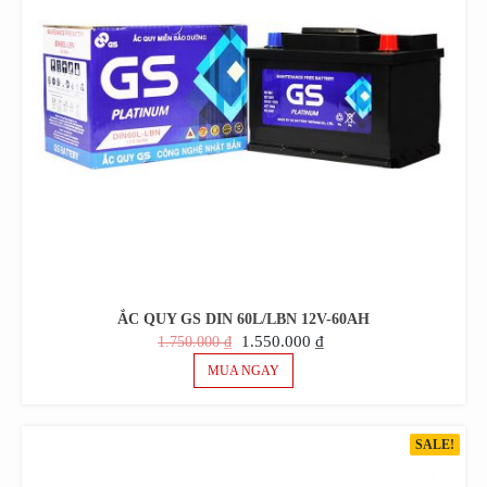
ẮC QUY GS DIN 60L/LBN 12V-60AH
GIÁ
GIÁ
1.550.000
₫
1.750.000
₫
GỐC
HIỆN
MUA NGAY
LÀ:
TẠI
1.750.000 ₫.
LÀ:
1.550.000 ₫.
SALE!