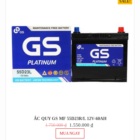
SALE!
ẮC QUY GS MF 55D23R/L 12V-60AH
GIÁ
GIÁ
1.550.000
₫
1.750.000
₫
GỐC
HIỆN
MUA NGAY
LÀ:
TẠI