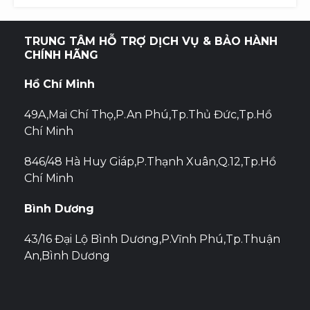
1.750.000 ₫.
LÀ:
1.550.000 ₫.
TRUNG TÂM HỖ TRỢ DỊCH VỤ & BẢO HÀNH
CHÍNH HÃNG
Hồ Chí Minh
49A,Mai Chí Thọ,P.An Phú,Tp.Thủ Đức,Tp.Hồ
Chí Minh
846/48 Hà Huy Giáp,P.Thạnh Xuân,Q.12,Tp.Hồ
Chí Minh
Bình Dương
43/16 Đại Lộ Bình Dương,P.Vĩnh Phú,Tp.Thuận
An,Bình Dương