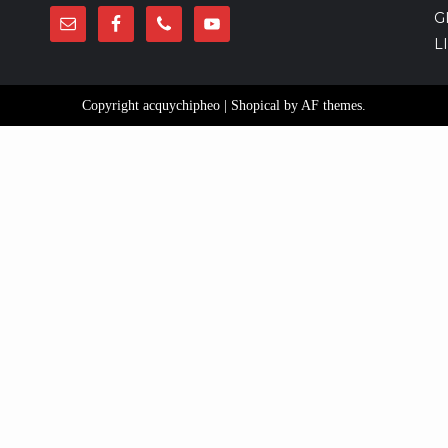
G
L
Copyright acquychipheo
|
Shopical
by AF themes.