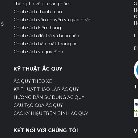
Thông tin về giá sản phẩm
G
H
Chính sách thanh toán
Đ
Chính sách vận chuyển và giao nhận
H
Hồ
Chính sách kiểm hàng
Chính sách đổi trả và hoàn tiền
L
Chính sách bảo mật thông tin
E
Chính sách và quy định
KỸ THUẬT ẮC QUY
ẮC QUY THEO XE
T
KỸ THUẬT THÁO LẮP ẮC QUY
HƯỚNG DẪN SỬ DỤNG ẮC QUY
CẤU TẠO CỦA ẮC QUY
CÁC KÝ HIỆU TRÊN BÌNH ẮC QUY
KẾT NỐI VỚI CHÚNG TÔI
V