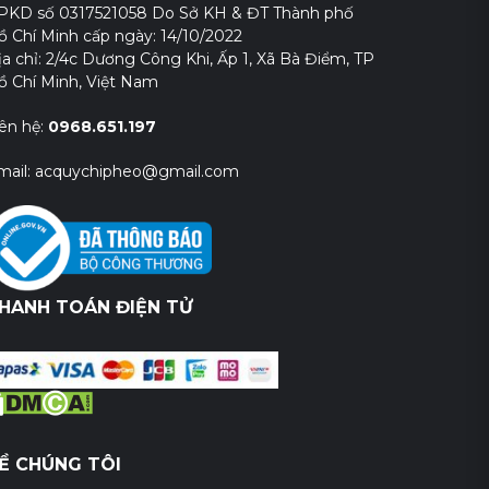
PKD số 0317521058 Do Sở KH & ĐT Thành phố
ồ Chí Minh cấp ngày: 14/10/2022
ịa chỉ: 2/4c Dương Công Khi, Ấp 1, Xã Bà Điểm, TP
ồ Chí Minh, Việt Nam
iên hệ:
0968.651.197
mail: acquychipheo@gmail.com
HANH TOÁN ĐIỆN TỬ
Ề CHÚNG TÔI