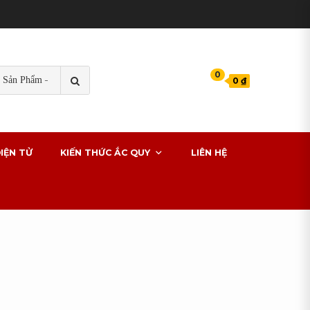
TÌM
0
0 ₫
KIẾM
s cho xe ô tô
IỆN TỬ
KIẾN THỨC ẮC QUY
LIÊN HỆ