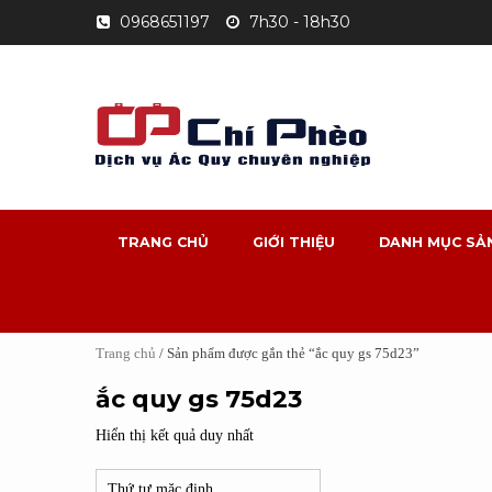
Skip
0968651197
7h30 - 18h30
to
content
TRANG CHỦ
GIỚI THIỆU
DANH MỤC SẢ
Trang chủ
/ Sản phẩm được gắn thẻ “ắc quy gs 75d23”
ắc quy gs 75d23
Hiển thị kết quả duy nhất