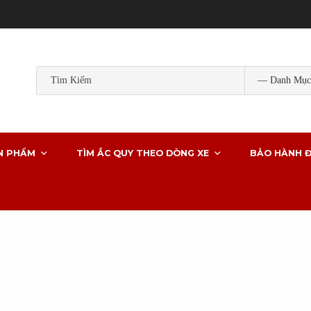
Popular Tags:
ắc quy gs
ắc quy gs khô
ắc quy ô tô
ắc quy g
ắc quy xe ô tô
N PHẨM
TÌM ẮC QUY THEO DÒNG XE
BẢO HÀNH Đ