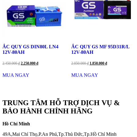
ẮC QUY GS DIN80L LN4
ẮC QUY GS MF 95D31R/L
12V-80AH
12V-80AH
Giá
Giá
Giá
Giá
2.450.000
₫
2.250.000
₫
2.050.000
₫
1.850.000
₫
gốc
hiện
gốc
hiện
là:
tại
là:
tại
MUA NGAY
MUA NGAY
2.450.000 ₫.
là:
2.050.000 ₫.
là:
2.250.000 ₫.
1.850.000 ₫.
TRUNG TÂM HỖ TRỢ DỊCH VỤ &
BẢO HÀNH CHÍNH HÃNG
Hồ Chí Minh
49A,Mai Chí Thọ,P.An Phú,Tp.Thủ Đức,Tp.Hồ Chí Minh