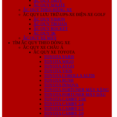
ẮC QUY TROY
ẮC QUY SOLITE
ẮC QUY THEO HÃNG XE
ẮC QUY LƯU TRỮ-UPS-XE ĐIỆN-XE GOLF
ẮC QUY VISION
ẮC QUY TROJAN
ẮC QUY ROCKET
ẮC QUY 3K
ẮC QUY XE MÁY
TÌM ẮC QUY THEO DÒNG XE
ẮC QUY XE CHÂU Á
ẮC QUY XE TOYOTA
TOYOTA YARIS
TOYOTA WIGO
TOYOTA AYGO
TOYOTA VIOS
TOYOTA COROLLA ALTIS
TOYOTA RUSH
TOYOTA INNOVA
TOYOTA FORTUNER MÁY XĂNG
TOYOTA FORTUNER MÁY DẦU
TOYOTA CAMRY 2.0E
TOYOTA CAMRY 2.4
TOYOTA CAMRY 2.5
TOYOTA CAMRY 3.0