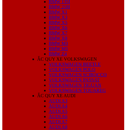
BMW 135I
BMW 218I
BMW X1
BMW X3
BMW X5
BMW X6
BMW X7
BMW X8
BMW M3
BMW M5
BMW Z4
ẮC QUY XE VOLKSWAGEN
VOLKSWAGEN BEETLE
VOLKSWAGEN POLO
VOLKSWAGEN SCIROCCO
VOLKSWAGEN PASSAT
VOLKSWAGEN TIGUAN
VOLKSWAGEN TOUAREG
ẮC QUY XE AUDI
AUDI A3
AUDI A4
AUDI A5
AUDI A6
AUDI A7
AUDI A8