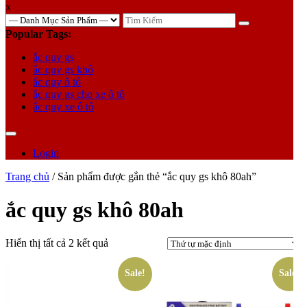
x
TÌM
KIẾM
Popular Tags:
ắc quy gs
ắc quy gs khô
ắc quy ô tô
ắc quy gs cho xe ô tô
ắc quy xe ô tô
Login
Trang chủ
/ Sản phẩm được gắn thẻ “ắc quy gs khô 80ah”
ắc quy gs khô 80ah
Hiển thị tất cả 2 kết quả
Sale!
Sale!