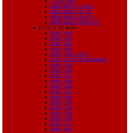
CLS63 AMG
MERCEDES CLS350
MERCEDES ML350
MERCEDES SLK350
MERCEDES SPRINTER
ẮC QUY XE BMW
BMW 320I
BMW 325I
BMW 328I
BMW 330I
BMW 428I COUPE
BMW 428I CONVERTIBLE
BMW 520I
BMW 523I
BMW 525I
BMW 528I
BMW 530I
BMW 535I
BMW 640I
BMW 730I
BMW 740I
BMW 750I
BMW 760I
BMW 116I
BMW 128I