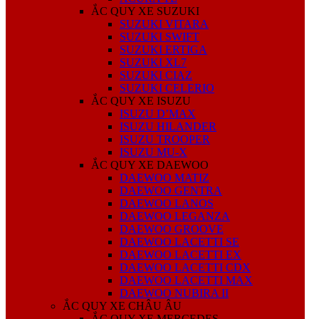
ẮC QUY XE SUZUKI
SUZUKI VITARA
SUZUKI SWIFT
SUZUKI ERTIGA
SUZUKI XL7
SUZUKI CIAZ
SUZUKI CELERIO
ẮC QUY XE ISUZU
ISUZU D’MAX
ISUZU HILANDER
ISUZU TROOPER
ISUZU MU-X
ẮC QUY XE DAEWOO
DAEWOO MATIZ
DAEWOO GENTRA
DAEWOO LANOS
DAEWOO LEGANZA
DAEWOO GROOVE
DAEWOO LACETTI SE
DAEWOO LACETTI EX
DAEWOO LACETTI CDX
DAEWOO LACETTI MAX
DAEWOO NUBIRA II
ẮC QUY XE CHÂU ÂU
ẮC QUY XE MERCEDES