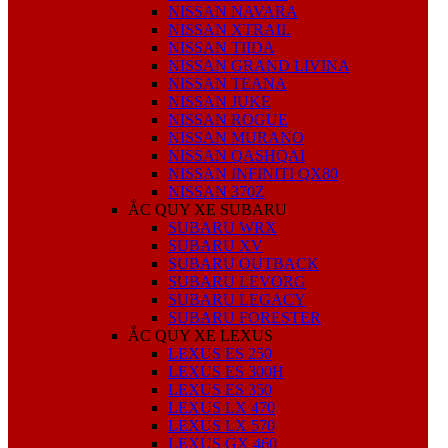
NISSAN NAVARA
NISSAN XTRAIL
NISSAN TIIDA
NISSAN GRAND LIVINA
NISSAN TEANA
NISSAN JUKE
NISSAN ROGUE
NISSAN MURANO
NISSAN QASHQAI
NISSAN INFINITI QX80
NISSAN 370Z
ẮC QUY XE SUBARU
SUBARU WRX
SUBARU XV
SUBARU OUTBACK
SUBARU LEVORG
SUBARU LEGACY
SUBARU FORESTER
ẮC QUY XE LEXUS
LEXUS ES 250
LEXUS ES 300H
LEXUS ES 350
LEXUS LX 470
LEXUS LX 570
LEXUS GX 460