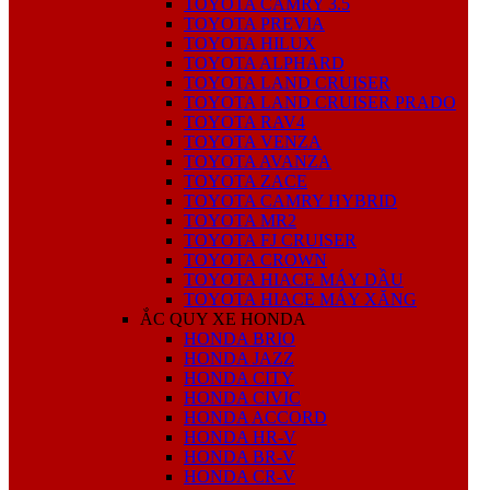
TOYOTA CAMRY 3.5
TOYOTA PREVIA
TOYOTA HILUX
TOYOTA ALPHARD
TOYOTA LAND CRUISER
TOYOTA LAND CRUISER PRADO
TOYOTA RAV4
TOYOTA VENZA
TOYOTA AVANZA
TOYOTA ZACE
TOYOTA CAMRY HYBRID
TOYOTA MR2
TOYOTA FJ CRUISER
TOYOTA CROWN
TOYOTA HIACE MÁY DẦU
TOYOTA HIACE MÁY XĂNG
ẮC QUY XE HONDA
HONDA BRIO
HONDA JAZZ
HONDA CITY
HONDA CIVIC
HONDA ACCORD
HONDA HR-V
HONDA BR-V
HONDA CR-V