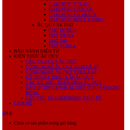
DAIHATSU TERIOS
DAIHATSU CITIVAN
DAIHATSU CHARADE
DAIHATSU HIJET JUMBO
ẮC QUY XE FIAT
FIAT DOBLO
FIAT SIENA
FIAT 500
FIAT ALBEA
BẢO HÀNH ĐIỆN TỬ
KIẾN THỨC ẮC QUY
CẤU TẠO CỦA ẮC QUY
CÔNG NGHỆ ẮC QUY AGM LÀ GÌ
CÔNG NGHỆ ẮC QUY EFB LÀ GÌ
KỸ THUẬT THÁO LẮP ẮC QUY
CÁC KÝ HIỆU TRÊN BÌNH ẮC QUY
BẢO DƯỠNG BÌNH ẮC QUY Ô TÔ SAO CHO
ĐÚNG
CÁC YẾU TỐ KHỞI ĐỘNG XE Ô TÔ
LIÊN HỆ
0
0 ₫
Chưa có sản phẩm trong giỏ hàng.