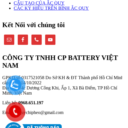
CẤU TẠO CỦA ẮC QUY
CÁC KÝ HIỆU TRÊN BÌNH ẮC QUY
Kết Nối với chúng tôi
CÔNG TY TNHH CP BATTERY VIỆT
NAM
GPKD số 0317521058 Do Sở KH & ĐT Thành phố Hồ Chí Minh
cấp ngày: 14/10/2022
Địa chỉ: 2/4c Dương Công Khi, Ấp 1, Xã Bà Điểm, TP Hồ Chí
Minh, Việt Nam
Liên hệ:
0968.651.197
Email: acquychipheo@gmail.com