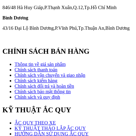
846/48 Hà Huy Giáp,P.Thạnh Xuân,Q.12,Tp.Hồ Chí Minh
Bình Dương
43/16 Đại Lộ Bình Dương,P.Vĩnh Phú,Tp.Thuận An,Bình Dương
CHÍNH SÁCH BÁN HÀNG
Thông tin về giá sản phẩm
Chính sách thanh toán
Chính sách vận chuyển và giao nhận
Chính sách kiểm hàng
Chính sách đổi trả và hoàn tiền
Chính sách bảo mật thông tin
Chính sách và quy định
KỸ THUẬT ẮC QUY
ẮC QUY THEO XE
KỸ THUẬT THÁO LẮP ẮC QUY
HƯỚNG DẪN SỬ DỤNG ẮC QUY