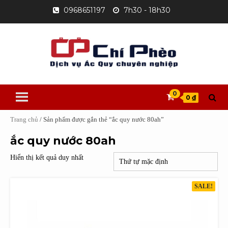
Skip
0968651197
7h30 - 18h30
to
content
0
0 ₫
Trang chủ
/ Sản phẩm được gắn thẻ “ắc quy nước 80ah”
ắc quy nước 80ah
Hiển thị kết quả duy nhất
SALE!