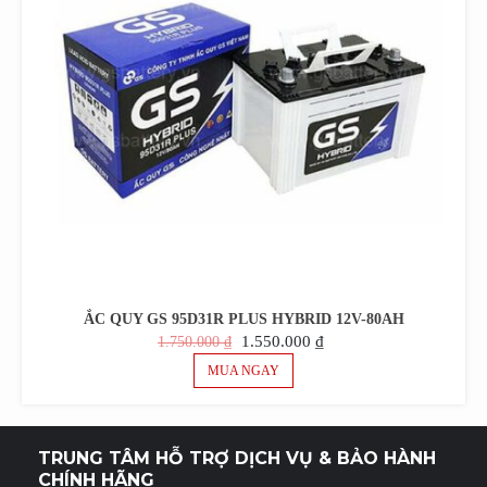
ẮC QUY GS 95D31R PLUS HYBRID 12V-80AH
GIÁ
GIÁ
1.550.000
₫
1.750.000
₫
GỐC
HIỆN
MUA NGAY
LÀ:
TẠI
1.750.000 ₫.
LÀ:
1.550.000 ₫.
TRUNG TÂM HỖ TRỢ DỊCH VỤ & BẢO HÀNH
CHÍNH HÃNG