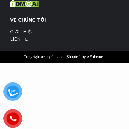
VỀ CHÚNG TÔI
GIỚI THIỆU
LIÊN HỆ
Copyright acquychipheo
|
Shopical
by AF themes.