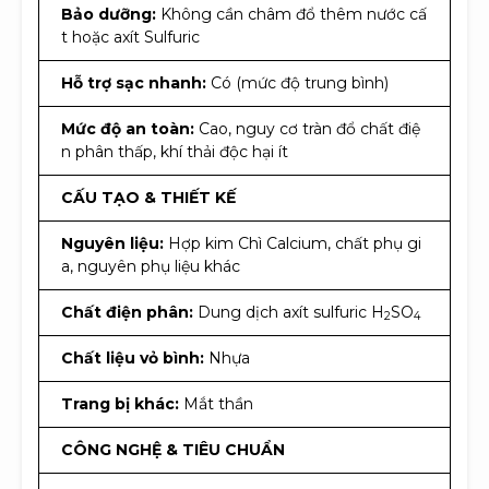
Bảo dưỡng:
Không cần châm đổ thêm nước cấ
t hoặc axít Sulfuric
Hỗ trợ sạc nhanh:
Có (mức độ trung bình)
Mức độ an toàn:
Cao, nguy cơ tràn đổ chất điệ
n phân thấp, khí thải độc hại ít
CẤU TẠO & THIẾT KẾ
Nguyên liệu:
Hợp kim Chì Calcium, chất phụ gi
a, nguyên phụ liệu khác
Chất điện phân:
Dung dịch axít sulfuric H
SO
2
4
Chất liệu vỏ bình:
Nhựa
Trang bị khác:
Mắt thần
CÔNG NGHỆ & TIÊU CHUẨN