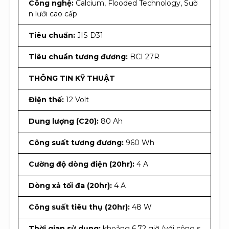
Công nghệ:
Calcium, Flooded Technology, Sườ
n lưới cao cấp
Tiêu chuẩn:
JIS D31
Tiêu chuẩn tương đương:
BCI 27R
THÔNG TIN KỸ THUẬT
Điện thế:
12 Volt
Dung lượng (C20):
80 Ah
Công suất tương đương:
960 Wh
Cường độ dòng điện (20hr):
4 A
Dòng xả tối đa (20hr):
4 A
Công suất tiêu thụ (20hr):
48 W
Thời gian sử dụng:
khoảng 6.72 giờ (với công s