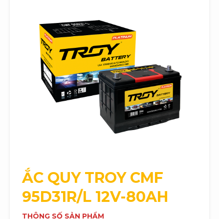
ẮC QUY
TROY
CMF
95D31R/L 12V-80AH
THÔNG SỐ SẢN PHẨM