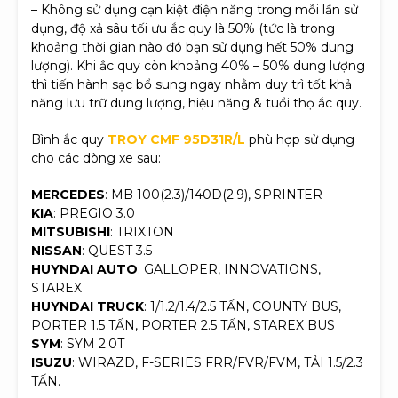
– Không sử dụng cạn kiệt điện năng trong mỗi lần sử
dụng, độ xả sâu tối ưu ắc quy là 50% (tức là trong
khoảng thời gian nào đó bạn sử dụng hết 50% dung
lượng). Khi ắc quy còn khoảng 40% – 50% dung lượng
thì tiến hành sạc bổ sung ngay nhằm duy trì tốt khả
năng lưu trữ dung lượng, hiệu năng & tuổi thọ ắc quy.
Bình ắc quy
TROY CMF 95D31R/L
phù hợp sử dụng
cho các dòng xe sau:
MERCEDES
: MB 100(2.3)/140D(2.9), SPRINTER
KIA
: PREGIO 3.0
MITSUBISHI
: TRIXTON
NISSAN
: QUEST 3.5
HUYNDAI AUTO
: GALLOPER, INNOVATIONS,
STAREX
HUYNDAI TRUCK
: 1/1.2/1.4/2.5 TẤN, COUNTY BUS,
PORTER 1.5 TẤN, PORTER 2.5 TẤN, STAREX BUS
SYM
: SYM 2.0T
ISUZU
: WIRAZD, F-SERIES FRR/FVR/FVM, TẢI 1.5/2.3
TẤN.