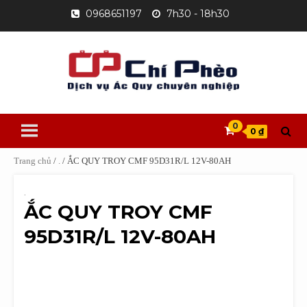
Skip
0968651197
7h30 - 18h30
to
content
0
0 ₫
Trang chủ
/
.
/ ẮC QUY TROY CMF 95D31R/L 12V-80AH
.
ẮC QUY TROY CMF
95D31R/L 12V-80AH