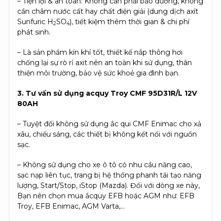
– Tiện lợi & an toàn: Không cần phải bảo dưỡng, không
cần châm nước cất hay chất điện giải (dung dịch axít
Sunfuric H
SO
), tiết kiệm thêm thời gian & chi phí
2
4
phát sinh.
– Là sản phẩm kín khí tốt, thiết kế nắp thông hơi
chống lại sự rò rỉ axit nên an toàn khi sử dụng, thân
thiện môi trường, bảo vệ sức khoẻ gia đình bạn.
3. Tư vấn sử dụng acquy Troy CMF 95D31R/L 12V
80AH
– Tuyệt đối không sử dụng ắc qui CMF Enimac cho xả
xâu, chiếu sáng, các thiết bị không kết nối với nguồn
sạc.
– Không sử dụng cho xe ô tô có nhu cầu năng cao,
sạc nạp liên tục, trang bị hệ thống phanh tái tạo năng
lượng, Start/Stop, iStop (Mazda). Đối với dòng xe này,
Bạn nên chọn mua ắcquy EFB hoặc AGM như: EFB
Troy, EFB Enimac, AGM Varta,…