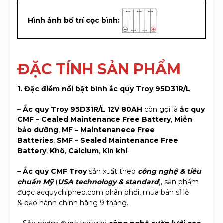
Hình ảnh bố trí cọc bình:
Đ
ẶC TÍNH SẢN PHẨM
1. Đặc điểm nổi bật bình ắc quy Troy 95D31R/L
–
Ắc quy Troy 95D31R/L 12V 80AH
còn gọi là
ắc quy
CMF – Cealed Maintenance Free Battery
,
Miễn
bảo dưỡng
,
MF – Maintenanece Free
Batteries
,
SMF – Sealed Maintenance Free
Battery
,
Khô
,
Calcium
,
Kín khí
.
–
Ắc quy CMF Troy
sản xuất theo
công nghệ & tiêu
chuẩn Mỹ
(
USA technology & standard
), sản phẩm
được acquychipheo.com phân phối, mua bán sỉ lẻ
& bảo hành chính hãng 9 tháng.
– Sản phẩm được trang bị
công nghệ sườn lưới cao