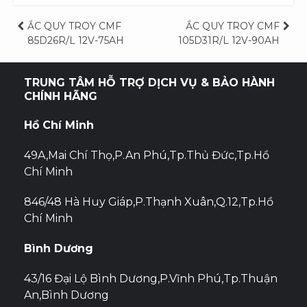
Điều
ẮC QUY TROY CMF
ẮC QUY TROY CMF
85D26R/L 12V-75AH
105D31R/L 12V-90AH
hướng
bài
TRUNG TÂM HỖ TRỢ DỊCH VỤ & BẢO HÀNH
CHÍNH HÃNG
viết
Hồ Chí Minh
49A,Mai Chí Thọ,P.An Phú,Tp.Thủ Đức,Tp.Hồ
Chí Minh
846/48 Hà Huy Giáp,P.Thạnh Xuân,Q.12,Tp.Hồ
Chí Minh
Bình Dương
43/16 Đại Lộ Bình Dương,P.Vĩnh Phú,Tp.Thuận
An,Bình Dương