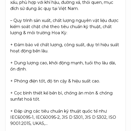
xấu, phù hợp với khí hậu, đường xá, thói quen, mục
đích sử dụng ắc quy tại Việt Nam.
– Quy trình sản xuất, chất lượng nguyên vật liệu được
kiểm soát chặt chẽ theo tiêu chuẩn kỹ thuật, chất
lượng & môi trường Hoa Kỳ:
+ Đảm bảo về chất lượng, công suất, duy trì hiệu suất
hoạt động bền lâu.
+ Dung lượng cao, khởi động mạnh, tuổi thọ lâu dài,
ổn định.
+ Phóng điện tốt, độ tin cậy & hiệu suất cao.
+ Cọc bình thiết kế bền bỉ, chống ăn mòn & chống
sunfat hoá tốt.
+ Đáp ứng các tiêu chuẩn kỹ thuật quốc tế như
IEC60095-1, IEC60095-2, JIS D 5301, JIS D 5302, ISO
9001:2015, UKAS,…