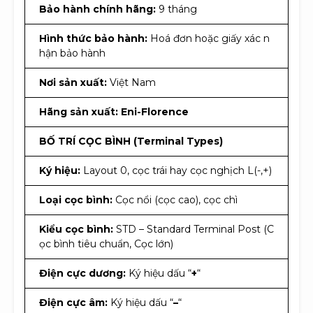
Bảo hành chính hãng:
9 tháng
Hình thức bảo hành:
Hoá đơn hoặc giấy xác n
hận bảo hành
Nơi sản xuất:
Việt Nam
Hãng sản xuất:
Eni-Florence
BỐ TRÍ CỌC BÌNH (Terminal Types)
Ký hiệu:
Layout 0, cọc trái hay cọc nghịch L(-,+)
Loại cọc bình:
Cọc nổi (cọc cao), cọc chì
Kiểu cọc bình:
STD – Standard Terminal Post (C
ọc bình tiêu chuẩn, Cọc lớn)
Điện cực dương:
Ký hiệu dấu “
+
“
Điện cực âm:
Ký hiệu dấu “
–
“