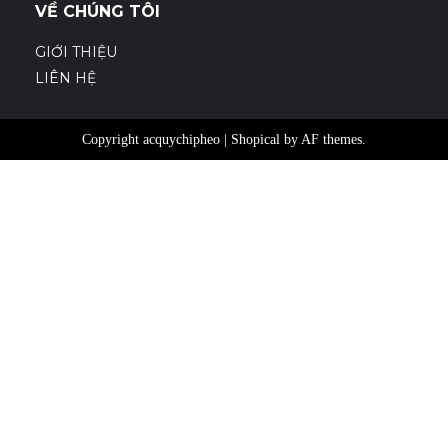
VỀ CHÚNG TÔI
GIỚI THIỆU
LIÊN HỆ
Copyright acquychipheo
|
Shopical
by AF themes.