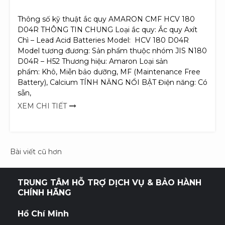
Thông số kỹ thuật ắc quy AMARON CMF HCV 180
D04R THÔNG TIN CHUNG Loại ắc quy: Ắc quy Axít
Chì – Lead Acid Batteries Model: HCV 180 D04R
Model tương đương: Sản phẩm thuộc nhóm JIS N180
D04R – H52 Thương hiệu: Amaron Loại sản
phẩm: Khô, Miễn bảo dưỡng, MF (Maintenance Free
Battery), Calcium TÍNH NĂNG NỔI BẬT Điện năng: Có
sẵn,
XEM CHI TIẾT
Điều
Bài viết cũ hơn
hướng
TRUNG TÂM HỖ TRỢ DỊCH VỤ & BẢO HÀNH
bài
CHÍNH HÃNG
viết
Hồ Chí Minh