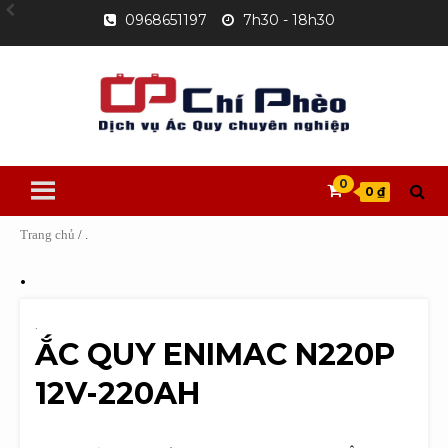
Skip
0968651197
7h30 - 18h30
to
content
0
0 ₫
Trang chủ
/ .
.
.
ẮC QUY ENIMAC N220P
12V-220AH