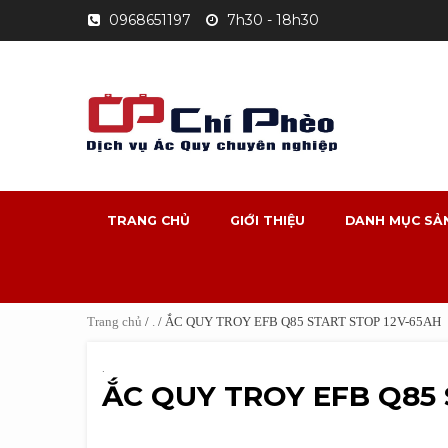
Skip
0968651197
7h30 - 18h30
to
content
TRANG CHỦ
GIỚI THIỆU
DANH MỤC SẢ
Trang chủ
/
.
/ ẮC QUY TROY EFB Q85 START STOP 12V-65AH
.
ẮC QUY TROY EFB Q85 