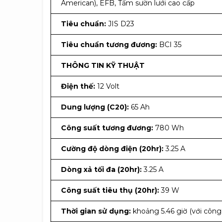
American), EFB, Tấm sườn lưới cao cấp
Tiêu chuẩn:
JIS D23
Tiêu chuẩn tương đương:
BCI 35
THÔNG TIN KỸ THUẬT
Điện thế:
12 Volt
Dung lượng (C20):
65 Ah
Công suất tương đương:
780 Wh
Cường độ dòng điện (20hr):
3.25 A
Dòng xả tối đa (20hr):
3.25 A
Công suất tiêu thụ (20hr):
39 W
Thời gian sử dụng:
khoảng 5.46 giờ (với công 