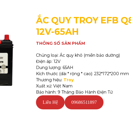
ẮC QUY
TROY
EFB Q
12V-65AH
THÔNG SỐ SẢN PHẨM
Chủng loại: Ắc quy khô (miễn bảo dưỡng)
Điện áp: 12V
Dung lượng: 65AH
Kích thước (dài * rộng * cao): 232*172*200 mm
Thương hiệu:
Troy
Xuất xứ: Việt Nam
Bảo hành: 9 Tháng Bảo Hành Điện Tử
Liên Hệ
09686511897