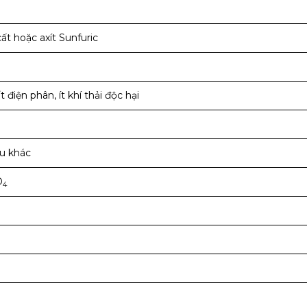
t hoặc axít Sunfuric
 điện phân, ít khí thải độc hại
ệu khác
O
4