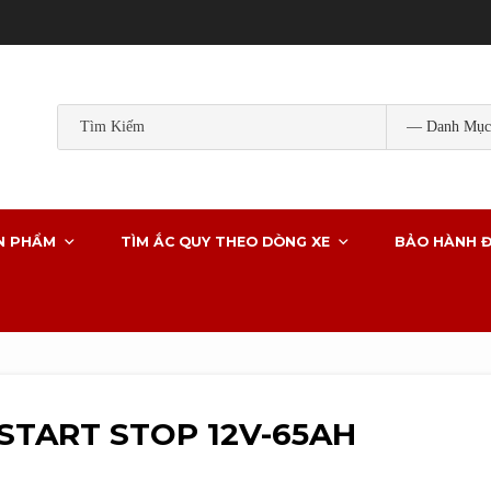
Popular Tags:
ắc quy gs
ắc quy gs khô
ắc quy ô tô
ắc quy g
ắc quy xe ô tô
N PHẨM
TÌM ẮC QUY THEO DÒNG XE
BẢO HÀNH Đ
START STOP 12V-65AH