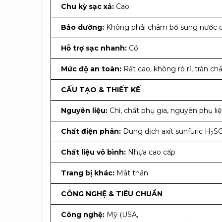
Chu kỳ sạc xả:
Cao
Bảo dưỡng:
Không phải châm bổ sung nước cấ
Hỗ trợ sạc nhanh:
Có
Mức độ an toàn:
Rất cao, không rò rỉ, tràn chất
CẤU TẠO & THIẾT KẾ
Nguyên liệu:
Chì, chất phụ gia, nguyên phụ li
Chất điện phân:
Dung dịch axít sunfuric H
S
2
Chất liệu vỏ bình:
Nhựa cao cấp
Trang bị khác:
Mắt thần
CÔNG NGHỆ & TIÊU CHUẨN
Công nghệ:
Mỹ (USA,