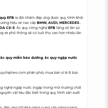
quy EFB
ra đời nhằm đáp ứng được quy trình khởi
thương hiệu xe cao cấp
BMW, AUDI, MERCEDES
…
DA CX-5
. Ắc quy công nghệ
EFB
tăng số lần sử
 xe phổ thông sẽ có tuổi thọ cao hơn nhiều lần
,
ắc quy miễn bảo dưỡng
,
ắc quy ngập nước
uychipheo.com phân phối, mua bán sỉ lẻ & bảo
công nghệ ngập nước (ngập trong môi trường chất
yên vật liệu đặc biệt trong quy trình sản xuất
o, đáp ứng tốt khả năng cung cấp năng lượng,