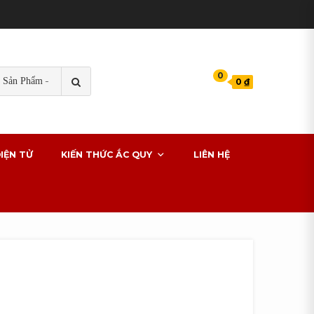
TÌM
0
0 ₫
KIẾM
s cho xe ô tô
IỆN TỬ
KIẾN THỨC ẮC QUY
LIÊN HỆ