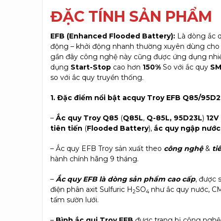
Đ
ẶC TÍNH SẢN PHẨM
EFB (Enhanced Flooded Battery):
Là dòng ắc q
động – khởi động nhanh thường xuyên dùng cho
gần đây công nghệ này cũng được ứng dụng nhiề
dụng
Start-Stop
cao hơn
150%
So với ắc quy
S
so với ắc quy truyền thống.
1. Đặc điểm nổi bật acquy Troy EFB Q85/95D
–
Ắc quy Troy Q85
(
Q85L
,
Q-85L, 95D23L
)
12V
tiên tiến
(
Flooded Battery
),
ắc quy ngập nước
– Ắc quy EFB Troy sản xuất theo
công nghệ
&
ti
hành chính hãng 9 tháng.
–
Ắc quy EFB là dòng sản phẩm cao cấp
, được 
điện phân axit Sulfuric H
SO
như ắc quy nước, CMF
2
4
tấm sườn lưới.
–
Bình ắc qui Troy EFB
được trang bị công nghệ 