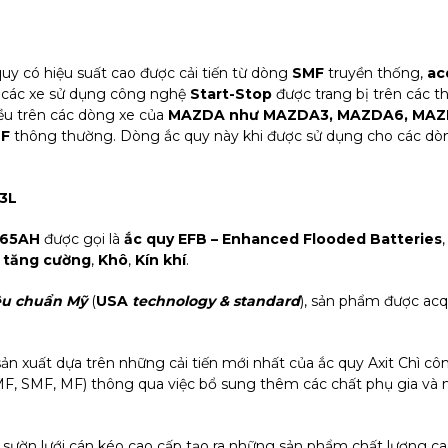
uy có hiệu suất cao được cải tiến từ dòng
SMF
truyền thống,
ac
 các xe sử dụng công nghệ
Start-Stop
được trang bị trên các 
u trên các dòng xe của
MAZDA như MAZDA3, MAZDA6, MAZ
MF
thông thường. Dòng ắc quy này khi được sử dụng cho các dòng
23L
 65AH
được gọi là
ắc quy EFB – Enhanced Flooded Batteries
 tăng cường
,
Khô
,
Kín khí
.
êu chuẩn Mỹ
(
USA
technology & standard
), sản phẩm được acq
sản xuất dựa trên những cải tiến mới nhất của ắc quy Axit Chì 
, SMF, MF) thông qua việc bổ sung thêm các chất phụ gia và ngu
sườn lưới cán kéo cao cấp tạo ra những sản phẩm chất lượng ca