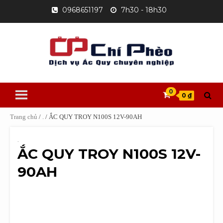
Skip
0968651197
7h30 - 18h30
to
content
0
0 ₫
Trang chủ
/
.
/ ẮC QUY TROY N100S 12V-90AH
.
ẮC QUY TROY N100S 12V-
90AH