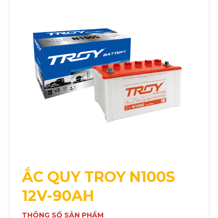
ẮC QUY
TROY
N100S
12V-90AH
THÔNG SỐ SẢN PHẨM