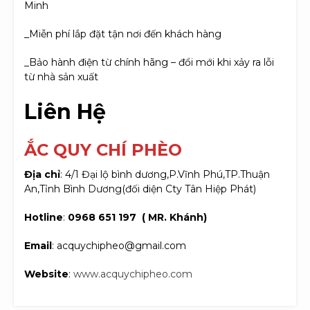
Minh
_Miễn phí lắp đặt tận nơi đến khách hàng
_Bảo hành điện từ chính hãng – đổi mới khi xảy ra lỗi
từ nhà sản xuất
Liên Hệ
ẮC QUY CHÍ PHÈO
Địa chỉ
: 4/1 Đại lộ bình dương,P.Vĩnh Phú,TP.Thuận
An,Tỉnh Bình Dương(đối diện Cty Tân Hiệp Phát)
Hotline
:
0968 651 197 ( MR. Khánh)
Email
: acquychipheo@gmail.com
Website
:
www.acquychipheo.com