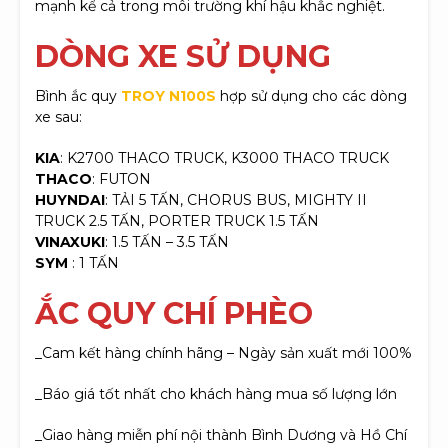
mạnh kể cả trong môi trường khí hậu khắc nghiệt.
D
ÒNG XE SỬ DỤNG
Bình ắc quy
TROY N100S
hợp sử dụng cho các dòng
xe sau:
KIA
: K2700 THACO TRUCK, K3000 THACO TRUCK
THACO
: FUTON
HUYNDAI
: TẢI 5 TẤN, CHORUS BUS, MIGHTY II
TRUCK 2.5 TẤN, PORTER TRUCK 1.5 TẤN
VINAXUKI
: 1.5 TẤN – 3.5 TẤN
SYM
: 1 TẤN
ẮC QUY CHÍ PHÈO
_Cam kết hàng chính hãng – Ngày sản xuất mới 100%
_Báo giá tốt nhất cho khách hàng mua số lượng lớn
_Giao hàng miễn phí nội thành Bình Dương và Hồ Chí