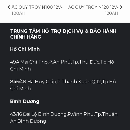
Điều
ẮC QUY TROY N100 12V-
ẮC QUY TROY N120 12V-
100AH
120AH
hướng
bài
TRUNG TÂM HỖ TRỢ DỊCH VỤ & BẢO HÀNH
CHÍNH HÃNG
viết
Hồ Chí Minh
49A,Mai Chí Thọ,P.An Phú,Tp.Thủ Đức,Tp.Hồ
Chí Minh
846/48 Hà Huy Giáp,P.Thạnh Xuân,Q.12,Tp.Hồ
Chí Minh
Bình Dương
43/16 Đại Lộ Bình Dương,P.Vĩnh Phú,Tp.Thuận
An,Bình Dương