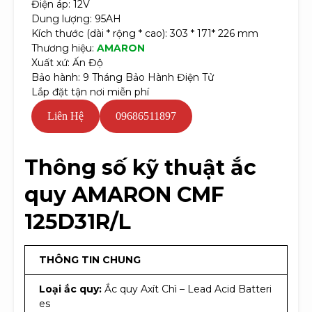
Điện áp: 12V
Dung lượng: 95AH
Kích thước (dài * rộng * cao): 303 * 171* 226 mm
Thương hiệu:
AMARON
Xuất xứ: Ấn Độ
Bảo hành: 9 Tháng Bảo Hành Điện Tử
Lắp đặt tận nơi miễn phí
Liên Hệ
09686511897
Thông số kỹ thuật ắc
quy AMARON CMF
125D31R/L
THÔNG TIN CHUNG
Loại ắc quy:
Ắc quy Axít Chì – Lead Acid Batteri
es