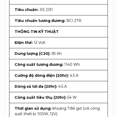
Tiêu chuẩn:
JIS D31
Tiêu chuẩn tương đương:
BCI 27R
THÔNG TIN KỸ THUẬT
Điện thế:
12 Volt
Dung lượng (C20):
95 Ah
Công suất tương đương:
1140 Wh
Cường độ dòng điện (20hr):
4.5 A
Dòng xả tối đa (20hr):
4.5 A
Công suất tiêu thụ (20hr):
54 W
Thời gian sử dụng:
khoảng 7.86 giờ (với công
suất thiết bị 100W, 12V).