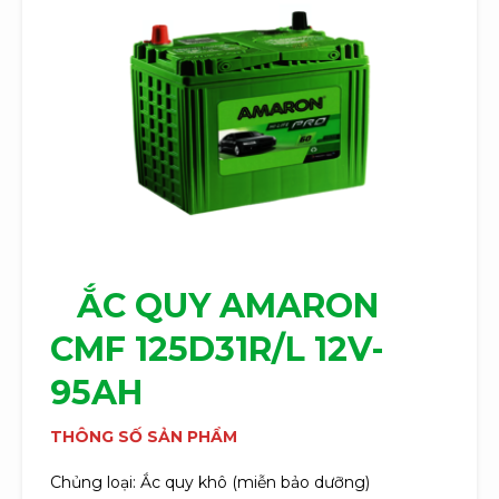
ẮC QUY
AMARON
CMF 125D31R/L 12V-
95AH
THÔNG SỐ SẢN PHẨM
Chủng loại: Ắc quy khô (miễn bảo dưỡng)