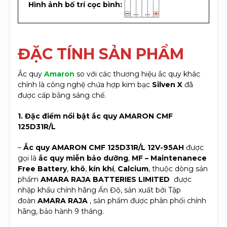
Hình ảnh bố trí cọc bình:
ĐẶC TÍNH SẢN PHẨM
Ắc quy
Amaron
so với các thương hiệu ắc quy khác
chính là công nghệ chứa hợp kim bạc
Silven X
đã
được cấp bằng sáng chế.
1. Đặc điểm nổi bật ắc quy
AMARON CMF
125D31R/L
–
Ắc quy AMARON CMF 125D31R/L 12V-95AH
được
gọi là
ắc quy miễn bảo dưỡng
,
MF – Maintenanece
Free Battery
,
khô
,
kín khí
,
Calcium
, thuộc dòng sản
phẩm
AMARA RAJA BATTERIES LIMITED
được
nhập khẩu chính hãng Ấn Độ, sản xuất bởi Tập
đoàn
AMARA RAJA
, sản phẩm được phân phối chính
hãng, bảo hành 9 tháng.