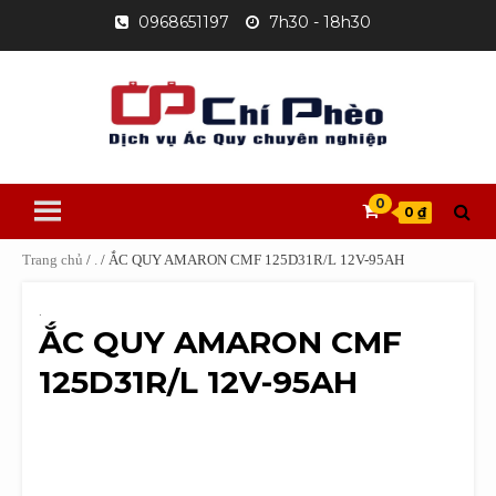
Skip
0968651197
7h30 - 18h30
to
content
0
0 ₫
Trang chủ
/
.
/ ẮC QUY AMARON CMF 125D31R/L 12V-95AH
.
ẮC QUY AMARON CMF
125D31R/L 12V-95AH