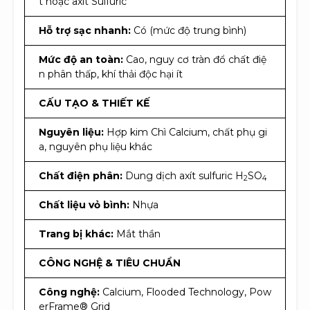
t hoặc axít Sulfuric
Hỗ trợ sạc nhanh:
Có (mức độ trung bình)
Mức độ an toàn:
Cao, nguy cơ tràn đổ chất điệ
n phân thấp, khí thải độc hại ít
CẤU TẠO & THIẾT KẾ
Nguyên liệu:
Hợp kim Chì Calcium, chất phụ gi
a, nguyên phụ liệu khác
Chất điện phân:
Dung dịch axít sulfuric H
SO
2
4
Chất liệu vỏ bình:
Nhựa
Trang bị khác:
Mắt thần
CÔNG NGHỆ & TIÊU CHUẨN
Công nghệ:
Calcium, Flooded Technology, Pow
erFrame® Grid