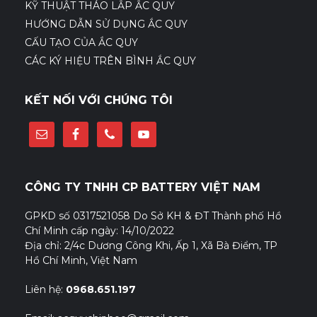
KỸ THUẬT THÁO LẮP ẮC QUY
HƯỚNG DẪN SỬ DỤNG ẮC QUY
CẤU TẠO CỦA ẮC QUY
CÁC KÝ HIỆU TRÊN BÌNH ẮC QUY
KẾT NỐI VỚI CHÚNG TÔI
CÔNG TY TNHH CP BATTERY VIỆT NAM
GPKD số 0317521058 Do Sở KH & ĐT Thành phố Hồ
Chí Minh cấp ngày: 14/10/2022
Địa chỉ: 2/4c Dương Công Khi, Ấp 1, Xã Bà Điểm, TP
Hồ Chí Minh, Việt Nam
Liên hệ:
0968.651.197