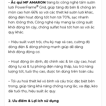
–
Ắc qui MF AMARON
trang bị công nghệ tấm sườn
®
lưới PowerFrame
Grid, giúp tăng độ bền & chống ăn
mòn cao hơn 66% so với các thiết kế sườn lưới khác,
dòng điện hoạt động tốt hơn tới 70%, sạc nhanh
hơn. Đồng thời, Công nghệ này mang lại công suất
khởi động tin cậy, chống sulfat hoá tốt hơn so với ắc
quy khác.
– Hiệu suất vượt trội, chu kỳ nạp xả cao, cường độ
dòng điện & dòng phóng mạnh giúp dễ dàng
khởi động động cơ.
– Hoạt động ổn định, độ chính xác & tin cậy cao, hoạt
động tự xả & tự phóng điện năng thấp, lưu trữ năng
lượng tốt, tuổi thọ cao, được tin dùng trên toàn cầu.
– Tối ưu hoá thiết kế vỏ bình và cấu trúc đặc biệt bên
trong, giúp tăng khả năng chống rung lắc, va đập, kéo
dài tuổi thọ, hiệu suất ắc quy.
2. Ưu điểm & Lợi ích sử dụng