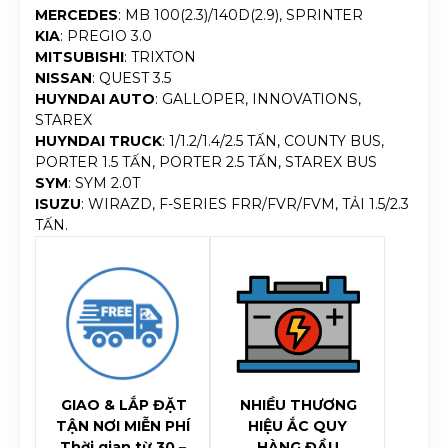
MERCEDES
: MB 100(2.3)/140D(2.9), SPRINTER
KIA
: PREGIO 3.0
MITSUBISHI
: TRIXTON
NISSAN
: QUEST 3.5
HUYNDAI AUTO
: GALLOPER, INNOVATIONS,
STAREX
HUYNDAI TRUCK
: 1/1.2/1.4/2.5 TẤN, COUNTY BUS,
PORTER 1.5 TẤN, PORTER 2.5 TẤN, STAREX BUS
SYM
: SYM 2.0T
ISUZU
: WIRAZD, F-SERIES FRR/FVR/FVM, TẢI 1.5/2.3
TẤN.
GIAO & LẮP ĐẶT
NHIỀU THƯƠNG
TẬN NƠI MIỄN PHÍ
HIỆU ẮC QUY
Thời gian từ 30 –
HÀNG ĐẦU