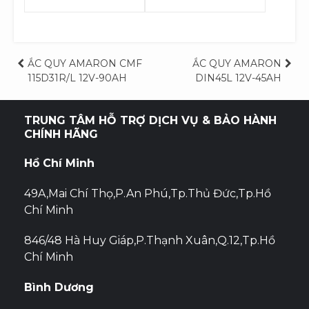
Điều
ẮC QUY AMARON CMF
ẮC QUY AMARON
115D31R/L 12V-90AH
DIN45L 12V-45AH
hướng
bài
TRUNG TÂM HỖ TRỢ DỊCH VỤ & BẢO HÀNH
CHÍNH HÃNG
viết
Hồ Chí Minh
49A,Mai Chí Thọ,P.An Phú,Tp.Thủ Đức,Tp.Hồ
Chí Minh
846/48 Hà Huy Giáp,P.Thạnh Xuân,Q.12,Tp.Hồ
Chí Minh
Bình Dương