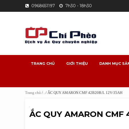
Skip
0968651197
7h30 - 18h30
to
content
TRANG CHỦ
GIỚI THIỆU
DANH MỤC SẢ
Trang chủ
/
.
/ ẮC QUY AMARON CMF 42B20R/L 12V-35AH
.
ẮC QUY AMARON CMF 4