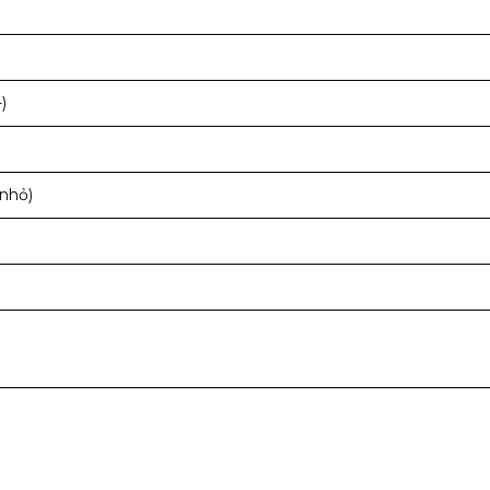
)
 nhỏ)