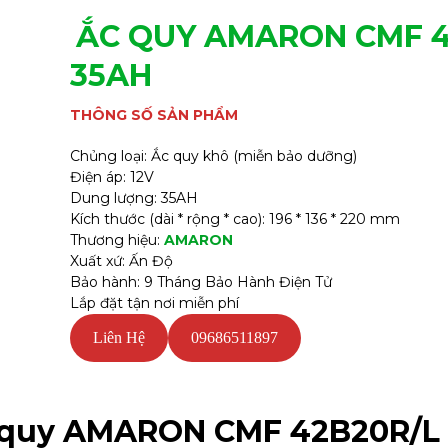
ẮC QUY
AMARON
CMF 4
35AH
THÔNG SỐ SẢN PHẨM
Chủng loại: Ắc quy khô (miễn bảo dưỡng)
Điện áp: 12V
Dung lượng: 35AH
Kích thước (dài * rộng * cao): 196 * 136 * 220 mm
Thương hiệu:
AMARON
Xuất xứ: Ấn Độ
Bảo hành: 9 Tháng Bảo Hành Điện Tử
Lắp đặt tận nơi miễn phí
Liên Hệ
09686511897
c quy AMARON CMF 42B20R/L