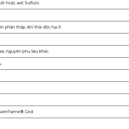
 hoặc axít Sulfuric
n phân thấp, khí thải độc hại ít
ia, nguyên phụ liệu khác
4
owerFrame® Grid