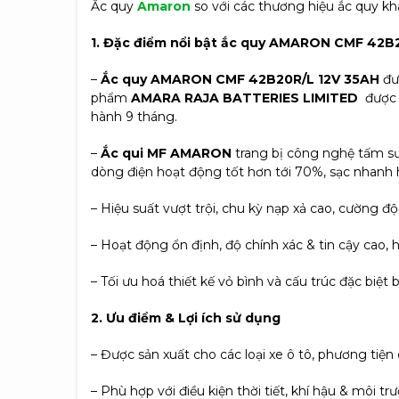
Ắc quy
Amaron
so với các thương hiệu ắc quy k
1. Đặc điểm nổi bật ắc quy AMARON CMF 42B
–
Ắc quy AMARON CMF 42B20R/L 12V 35AH
đư
phẩm
AMARA RAJA BATTERIES LIMITED
được 
hành 9 tháng.
–
Ắc qui MF AMARON
trang bị công nghệ tấm s
dòng điện hoạt động tốt hơn tới 70%, sạc nhanh h
– Hiệu suất vượt trội, chu kỳ nạp xả cao, cường
– Hoạt động ổn định, độ chính xác & tin cậy cao, 
– Tối ưu hoá thiết kế vỏ bình và cấu trúc đặc biệt
2. Ưu điểm & Lợi ích sử dụng
– Được sản xuất cho các loại xe ô tô, phương tiện
– Phù hợp với điều kiện thời tiết, khí hậu & môi tr