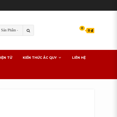
TÌM
0
0 ₫
KIẾM
s cho xe ô tô
IỆN TỬ
KIẾN THỨC ẮC QUY
LIÊN HỆ