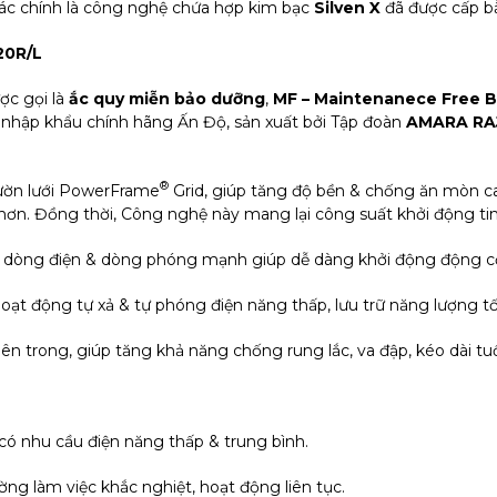
hác chính là công nghệ chứa hợp kim bạc
Silven X
đã được cấp b
20R/L
ợc gọi là
ắc quy miễn bảo dưỡng
,
MF – Maintenanece Free B
nhập khẩu chính hãng Ấn Độ, sản xuất bởi Tập đoàn
AMARA R
®
ườn lưới PowerFrame
Grid, giúp tăng độ bền & chống ăn mòn cao
ơn. Đồng thời, Công nghệ này mang lại công suất khởi động tin 
 độ dòng điện & dòng phóng mạnh giúp dễ dàng khởi động động c
hoạt động tự xả & tự phóng điện năng thấp, lưu trữ năng lượng tốt
 bên trong, giúp tăng khả năng chống rung lắc, va đập, kéo dài tuổ
 có nhu cầu điện năng thấp & trung bình.
ường làm việc khắc nghiệt, hoạt động liên tục.