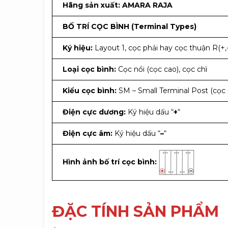
Hãng sản xuất:
AMARA RAJA
BỐ TRÍ CỌC BÌNH (Terminal Types)
Ký hiệu:
Layout 1, cọc phải hay cọc thuận R(+,-
Loại cọc bình:
Cọc nổi (cọc cao), cọc chì
Kiểu cọc bình:
SM – Small Terminal Post (cọc
Điện cực dương:
Ký hiệu dấu “
+
“
Điện cực âm:
Ký hiệu dấu “
–
“
Hình ảnh bố trí cọc bình:
ĐẶC TÍNH SẢN PHẨM