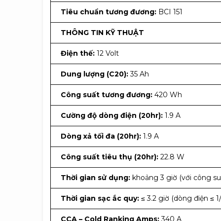
Tiêu chuẩn tương đương:
BCI 151
THÔNG TIN KỸ THUẬT
Điện thế:
12 Volt
Dung lượng (C20):
35 Ah
Công suất tương đương:
420 Wh
Cường độ dòng điện (20hr):
1.9 A
Dòng xả tối đa (20hr):
1.9 A
Công suất tiêu thụ (20hr):
22.8 W
Thời gian sử dụng:
khoảng 3 giờ (với công suấ
Thời gian sạc ắc quy:
≤ 3.2 giờ (dòng điện ≤
CCA – Cold Ranking Amps:
340 A