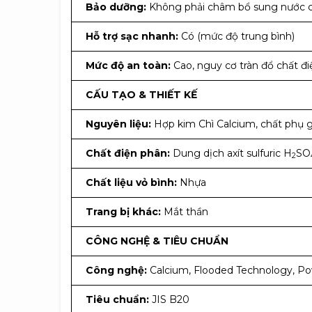
Bảo dưỡng:
Không phải châm bổ sung nước cất
Hỗ trợ sạc nhanh:
Có (mức độ trung bình)
Mức độ an toàn:
Cao, nguy cơ tràn đổ chất điệ
CẤU TẠO & THIẾT KẾ
Nguyên liệu:
Hợp kim Chì Calcium, chất phụ g
Chất điện phân:
Dung dịch axít sulfuric H
SO
2
Chất liệu vỏ bình:
Nhựa
Trang bị khác:
Mắt thần
CÔNG NGHỆ & TIÊU CHUẨN
Công nghệ:
Calcium, Flooded Technology, P
Tiêu chuẩn:
JIS B20