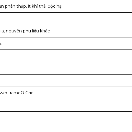
n phân thấp, ít khí thải độc hại
ia, nguyên phụ liệu khác
4
owerFrame® Grid