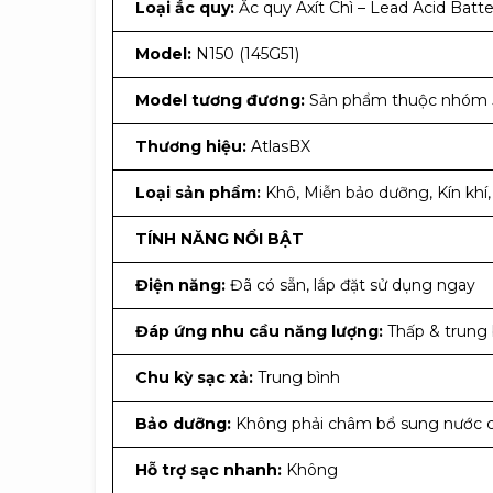
Loại ắc quy:
Ắc quy Axít Chì – Lead Acid Batte
Model:
N150 (145G51)
Model tương đương:
Sản phẩm thuộc nhóm J
Thương hiệu:
AtlasBX
Loại sản phẩm:
Khô, Miễn bảo dưỡng, Kín khí,
TÍNH NĂNG NỔI BẬT
Điện năng:
Đã có sẵn, lắp đặt sử dụng ngay
Đáp ứng nhu cầu năng lượng:
Thấp & trung 
Chu kỳ sạc xả:
Trung bình
Bảo dưỡng:
Không phải châm bổ sung nước cất
Hỗ trợ sạc nhanh:
Không