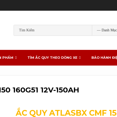
Popular Tags:
ắc quy gs
ắc quy gs khô
ắc quy ô tô
ắc quy g
ắc quy xe ô tô
N PHẨM
TÌM ẮC QUY THEO DÒNG XE
BẢO HÀNH ĐI
50 160G51 12V-150AH
ẮC QUY
ATLASBX
CMF 15