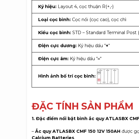
Ký hiệu:
Layout 4, cọc thuận R(+,-)
Loại cọc bình:
Cọc nổi (cọc cao), cọc chì
Kiểu cọc bình:
STD – Standard Terminal Post (
Điện cực dương:
Ký hiệu dấu “
+
“
Điện cực âm:
Ký hiệu dấu “
–
“
Hình ảnh bố trí cọc bình:
ĐẶC TÍNH SẢN PHẨM
1. Đặc điểm nổi bật bình ắc quy ATLASBX CMF
–
Ắc quy ATLASBX CMF 150
12V 150AH
được gọ
Calcium Batteries
.