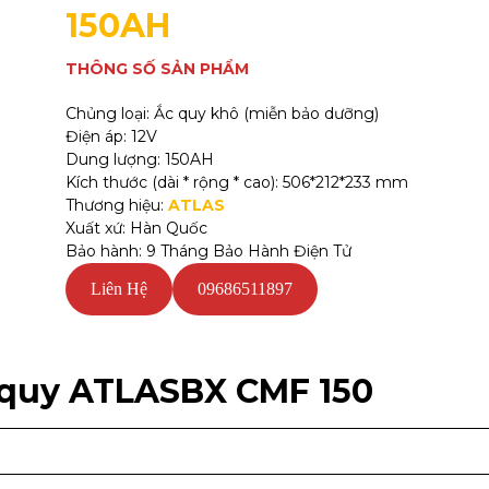
150AH
THÔNG SỐ SẢN PHẨM
Chủng loại: Ắc quy khô (miễn bảo dưỡng)
Điện áp: 12V
Dung lượng: 150AH
Kích thước (dài * rộng * cao): 506*212*233 mm
Thương hiệu:
ATLAS
Xuất xứ: Hàn Quốc
Bảo hành: 9 Tháng Bảo Hành Điện Tử
Liên Hệ
09686511897
 quy ATLASBX CMF 150