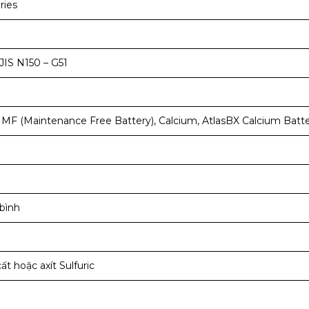
ries
IS N150 – G51
 MF (Maintenance Free Battery), Calcium, AtlasBX Calcium Batte
bình
 hoặc axít Sulfuric