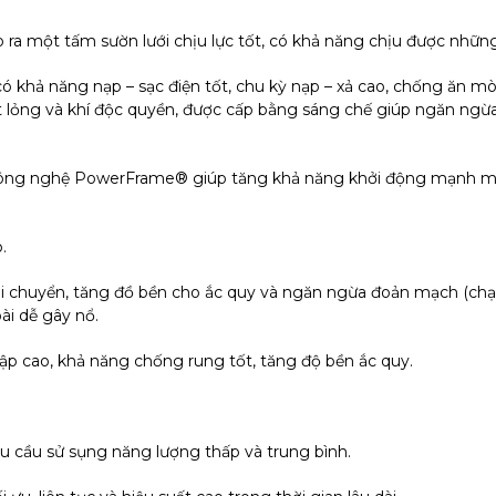
 ra một tấm sườn lưới chịu lực tốt, có khả năng chịu được những đ
ó khả năng nạp – sạc điện tốt, chu kỳ nạp – xả cao, chống ăn m
chất lỏng và khí độc quyền, được cấp bằng sáng chế giúp ngăn ngừ
ị công nghệ PowerFrame® giúp tăng khả năng khởi động mạnh mẽ,
.
hi di chuyển, tăng đồ bền cho ắc quy và ngăn ngừa đoản mạch (c
oài dễ gây nổ.
ập cao, khả năng chống rung tốt, tăng độ bền ắc quy.
hu cầu sử sụng năng lượng thấp và trung bình.