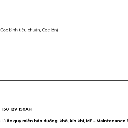
Cọc bình tiêu chuẩn, Cọc lớn)
 150 12V 150AH
i là
ắc quy miễn bảo dưỡng
,
khô
,
kín khí
,
MF – Maintenance 