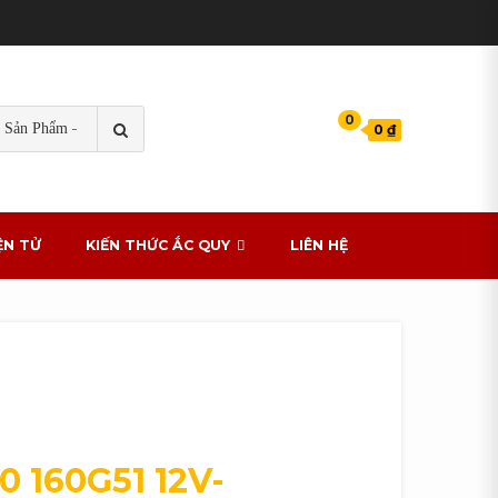
TÌM
0
0 ₫
KIẾM
s cho xe ô tô
ỆN TỬ
KIẾN THỨC ẮC QUY
LIÊN HỆ
0 160G51 12V-