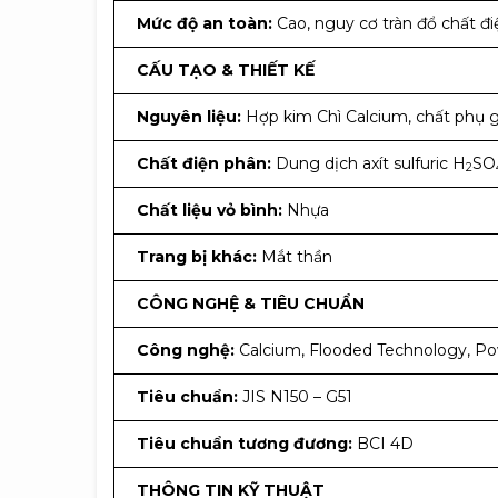
Mức độ an toàn:
Cao, nguy cơ tràn đổ chất điệ
CẤU TẠO & THIẾT KẾ
Nguyên liệu:
Hợp kim Chì Calcium, chất phụ g
Chất điện phân:
Dung dịch axít sulfuric H
SO
2
Chất liệu vỏ bình:
Nhựa
Trang bị khác:
Mắt thần
CÔNG NGHỆ & TIÊU CHUẨN
Công nghệ:
Calcium, Flooded Technology, P
Tiêu chuẩn:
JIS N150 – G51
Tiêu chuẩn tương đương:
BCI 4D
THÔNG TIN KỸ THUẬT