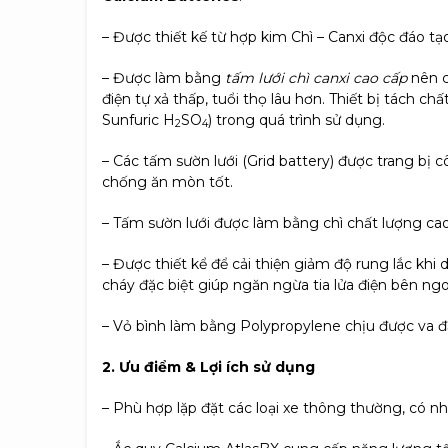
– Được thiết kế từ hợp kim Chì – Canxi độc đáo tạo
– Được làm bằng
tấm lưới chì canxi cao cấp
nên c
điện tự xả thấp, tuổi thọ lâu hơn. Thiết bị tách 
Sunfuric H
SO
) trong quá trình sử dụng.
2
4
– Các tấm sườn lưới (Grid battery) được trang b
chống ăn mòn tốt.
– Tấm sườn lưới được làm bằng chì chất lượng cao
– Được thiết kể để cải thiện giảm độ rung lắc k
cháy đặc biệt giúp ngăn ngừa tia lửa điện bên ng
– Vỏ bình làm bằng Polypropylene chịu được va đ
2. Ưu điểm & Lợi ích sử dụng
– Phù hợp lặp đặt các loại xe thông thường, có n