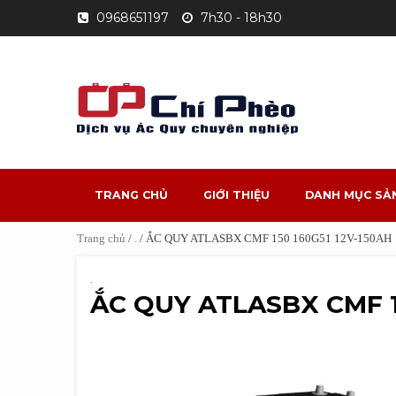
Skip
0968651197
7h30 - 18h30
to
content
TRANG CHỦ
GIỚI THIỆU
DANH MỤC SẢ
Trang chủ
/
.
/ ẮC QUY ATLASBX CMF 150 160G51 12V-150AH
.
ẮC QUY ATLASBX CMF 1