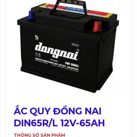
ẮC QUY
ĐỒNG NAI
DIN65R/L 12V-65AH
THÔNG SỐ SẢN PHẨM