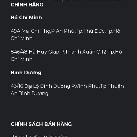
CHÍNH HÃNG
viết
Hồ Chí Minh
49A,Mai Chí Thọ,P.An Phú,Tp.Thủ Đức,Tp.Hồ
Chí Minh
846/48 Hà Huy Giáp,P.Thạnh Xuân,Q.12,Tp.Hồ
Chí Minh
Bình Dương
43/16 Đại Lộ Bình Dương,P.Vĩnh Phú,Tp.Thuận
An,Bình Dương
CHÍNH SÁCH BÁN HÀNG
Thông tin về giá sản phẩm