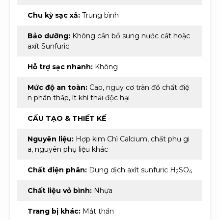
Chu kỳ sạc xả:
Trung bình
Bảo dưỡng:
Không cần bổ sung nước cất hoặc
axít Sunfuric
Hỗ trợ sạc nhanh:
Không
Mức độ an toàn:
Cao, nguy cơ tràn đổ chất điệ
n phân thấp, ít khí thải độc hại
CẤU TẠO & THIẾT KẾ
Nguyên liệu:
Hợp kim Chì Calcium, chất phụ gi
a, nguyên phụ liệu khác
Chất điện phân:
Dung dịch axít sunfuric H
SO
2
4
Chất liệu vỏ bình:
Nhựa
Trang bị khác:
Mắt thần