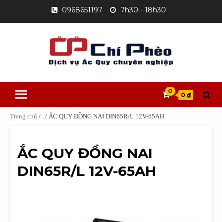
Skip
0968651197
7h30 - 18h30
to
content
0
0 ₫
Trang chủ
/
.
/ ẮC QUY ĐỒNG NAI DIN65R/L 12V-65AH
.
ẮC QUY ĐỒNG NAI
DIN65R/L 12V-65AH