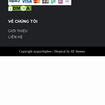
VỀ CHÚNG TÔI
GIỚI THIỆU
LIÊN HỆ
Copyright acquychipheo
|
Shopical
by AF themes.