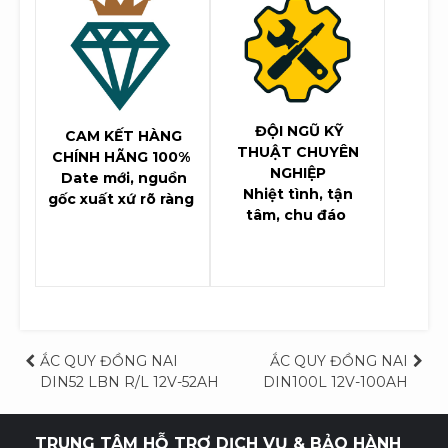
ĐỘI NGŨ KỸ
CAM KẾT HÀNG
THUẬT CHUYÊN
CHÍNH HÃNG 100%
NGHIỆP
Date mới, nguồn
Nhiệt tình, tận
gốc xuất xứ rõ ràng
tâm, chu đáo
Điều
ẮC QUY ĐỒNG NAI
ẮC QUY ĐỒNG NAI
DIN52 LBN R/L 12V-52AH
DIN100L 12V-100AH
hướng
bài
TRUNG TÂM HỖ TRỢ DỊCH VỤ & BẢO HÀNH