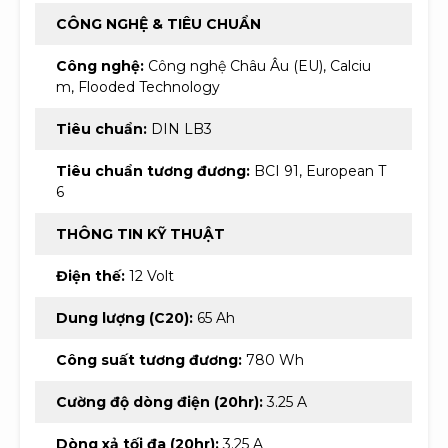
CÔNG NGHỆ & TIÊU CHUẨN
Công nghệ:
Công nghệ Châu Âu (EU), Calciu
m, Flooded Technology
Tiêu chuẩn:
DIN LB3
Tiêu chuẩn tương đương:
BCI 91, European T
6
THÔNG TIN KỸ THUẬT
Điện thế:
12 Volt
Dung lượng (C20):
65 Ah
Công suất tương đương:
780 Wh
Cường độ dòng điện (20hr):
3.25 A
Dòng xả tối đa (20hr):
3.25 A