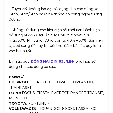
– Tuyệt đối không lắp đặt sử dụng cho các dòng xe
iStop, Start/Stop hoặc hệ thống có công nghệ tương
đương.
– Không sử dụng cạn kiệt điện rồi mới tiến hành nạp
bổ sung vì độ xả sâu ắc quy CMF tốt nhất là ở
mức 50%, khi dung lượng còn từ 40% – 50%, Bạn nên
sạc bổ sung để duy trì tuổi thọ, đảm bảo ắc quy luôn
vận hành tốt.
Bình ắc quy
ĐỒNG NAI DIN 65L/LBN
phù hợp sử
dụng cho các dòng xe sau:
BMW:
X1
CHEVROLET:
CRUZE, COLORADO, ORLANDO,
TRAIBLASER
FORD:
FOCUS, FIESTA, EVEREST, RANGER,TRANSIT,
MONDEO
TOYOTA:
FORTUNER
VOLKSWAGEN
: TIGUAN, SCIROCCO, PASSAT CC