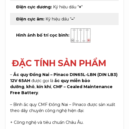
Điện cực dương:
Ký hiệu dấu “
+
“
Điện cực âm:
Ký hiệu dấu “
–
“
Hình ảnh bố trí cọc bình:
Đ
ẶC TÍNH SẢN PHẨM
–
Ắc quy Đồng Nai – Pinaco DIN65L-LBN (DIN LB3)
12V 65AH
được gọi là
ắc quy miễn bảo
dưỡng
,
khô
,
kín khí
,
CMF –
Cealed Maintenance
Free Battery
.
– Bình ắc quy CMF Đồng Nai – Pinaco được sản xuất
theo dây chuyền công nghệ hiện đại:
+ Công nghệ và tiêu chuẩn Châu Âu.