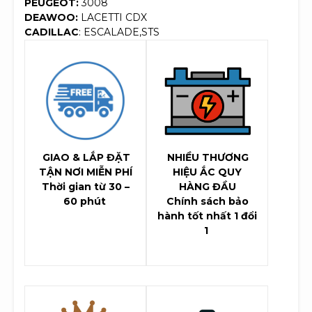
PEUGEOT:
3008
DEAWOO:
LACETTI CDX
CADILLAC
: ESCALADE,STS
GIAO & LẮP ĐẶT
NHIỀU THƯƠNG
TẬN NƠI MIỄN PHÍ
HIỆU ẮC QUY
Thời gian từ 30 –
HÀNG ĐẦU
60 phút
Chính sách bảo
hành tốt nhất 1 đổi
1