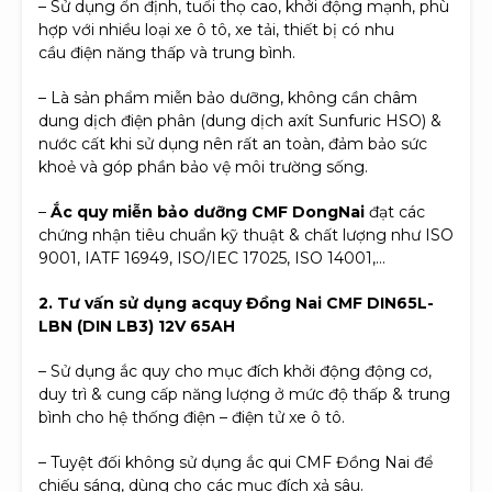
– Sử dụng ổn định, tuổi thọ cao, khởi động mạnh, phù
hợp với nhiều loại xe ô tô, xe tải, thiết bị có nhu
cầu điện năng thấp và trung bình.
– Là sản phẩm miễn bảo dưỡng, không cần châm
dung dịch điện phân (dung dịch axít Sunfuric HSO) &
nước cất khi sử dụng nên rất an toàn, đảm bảo sức
khoẻ và góp phần bảo vệ môi trường sống.
–
Ắc quy miễn bảo dưỡng CMF DongNai
đạt các
chứng nhận tiêu chuẩn kỹ thuật & chất lượng như ISO
9001, IATF 16949, ISO/IEC 17025, ISO 14001,…
2. Tư vấn sử dụng acquy Đồng Nai CMF DIN65L-
LBN (DIN LB3) 12V 65AH
– Sử dụng ắc quy cho mục đích khởi động động cơ,
duy trì & cung cấp năng lượng ở mức độ thấp & trung
bình cho hệ thống điện – điện tử xe ô tô.
– Tuyệt đối không sử dụng ắc qui CMF Đồng Nai để
chiếu sáng, dùng cho các mục đích xả sâu.