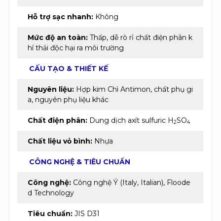
Hỗ trợ sạc nhanh:
Không
Mức độ an toàn:
Thấp, dễ rò rỉ chất điện phân k
hí thải độc hại ra môi trường
CẤU TẠO & THIẾT KẾ
Nguyên liệu:
Hợp kim Chì Antimon, chất phụ gi
a, nguyên phụ liệu khác
Chất điện phân:
Dung dịch axít sulfuric H
SO
2
4
Chất liệu vỏ bình:
Nhựa
CÔNG NGHỆ & TIÊU CHUẨN
Công nghệ:
Công nghệ Ý (Italy, Italian), Floode
d Technology
Tiêu chuẩn:
JIS D31