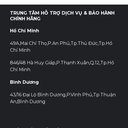
hướng
bài
TRUNG TÂM HỖ TRỢ DỊCH VỤ & BẢO HÀNH
CHÍNH HÃNG
viết
Hồ Chí Minh
49A,Mai Chí Thọ,P.An Phú,Tp.Thủ Đức,Tp.Hồ
Chí Minh
846/48 Hà Huy Giáp,P.Thạnh Xuân,Q.12,Tp.Hồ
Chí Minh
Bình Dương
43/16 Đại Lộ Bình Dương,P.Vĩnh Phú,Tp.Thuận
An,Bình Dương