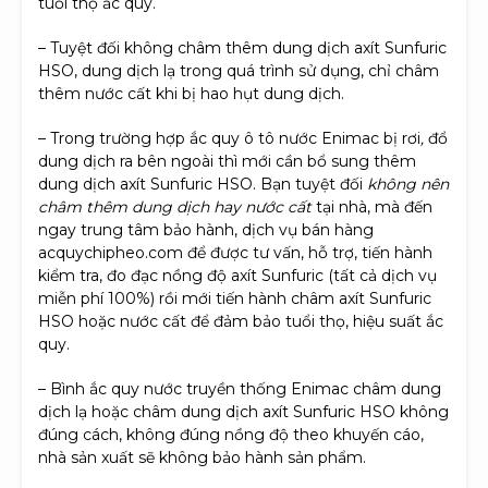
tuổi thọ ắc quy.
– Tuyệt đối không châm thêm dung dịch axít Sunfuric
HSO, dung dịch lạ trong quá trình sử dụng, chỉ châm
thêm nước cất khi bị hao hụt dung dịch.
– Trong trường hợp ắc quy ô tô nước Enimac bị rơi
,
đổ
dung dịch ra bên ngoài thì mới cần bổ sung thêm
dung dịch axít Sunfuric HSO. Bạn tuyệt đối
không nên
châm thêm dung dịch hay nước cất
tại nhà, mà đến
ngay trung tâm bảo hành, dịch vụ bán hàng
acquychipheo.com để được tư vấn, hỗ trợ, tiến hành
kiểm tra, đo đạc nồng độ axít Sunfuric (tất cả dịch vụ
miễn phí 100%) rồi mới tiến hành châm axít Sunfuric
HSO hoặc nước cất để đảm bảo tuổi thọ, hiệu suất ắc
quy.
– Bình ắc quy nước truyền thống Enimac châm dung
dịch lạ hoặc châm dung dịch axít Sunfuric HSO không
đúng cách, không đúng nồng độ theo khuyến cáo,
nhà sản xuất sẽ không bảo hành sản phẩm.