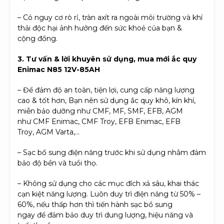
– Có nguy cơ rò rỉ, tràn axít ra ngoài môi trường và khí
thải độc hại ảnh hưởng đến sức khoẻ của bạn &
cộng đồng.
3. Tư vấn & lời khuyên sử dụng, mua mới ắc quy
Enimac N85 12V-85AH
– Để đảm độ an toàn, tiện lợi, cung cấp năng lượng
cao & tốt hơn, Bạn nên sử dụng ắc quy khô, kín khí,
miễn bảo dưỡng như CMF, MF, SMF, EFB, AGM
như CMF Enimac, CMF Troy, EFB Enimac, EFB
Troy, AGM Varta,…
– Sạc bổ sung điện năng trước khi sử dụng nhằm đảm
bảo độ bền và tuổi thọ.
– Không sử dụng cho các mục đích xả sâu, khai thác
cạn kiệt năng lượng. Luôn duy trì điện năng từ 50% –
60%, nếu thấp hơn thì tiến hành sạc bổ sung
ngay để đảm bảo duy trì dung lượng, hiệu năng và