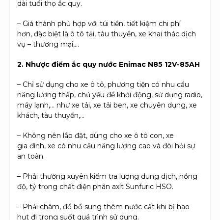
dài tuổi thọ ắc quy.
– Giá thành phù hợp với túi tiền, tiết kiệm chi phí
hơn, đặc biệt là ô tô tải, tàu thuyền, xe khai thác dịch
vụ – thương mại,…
2. Nhược điểm ắc quy nước Enimac N85 12V-85AH
– Chỉ sử dụng cho xe ô tô, phương tiện có nhu cầu
năng lượng thấp, chủ yếu để khởi động, sử dụng radio,
máy lạnh,… như xe tải, xe tải ben, xe chuyên dụng, xe
khách, tàu thuyền,…
– Không nên lắp đặt, dùng cho xe ô tô con, xe
gia đình, xe có nhu cầu năng lượng cao và đòi hỏi sự
an toàn.
– Phải thường xuyên kiểm tra lượng dung dịch, nồng
độ, tỷ trọng chất điện phân axít Sunfuric HSO.
– Phải châm, đổ bổ sung thêm nước cất khi bị hao
hụt đi trong suốt quá trình sử dụng.