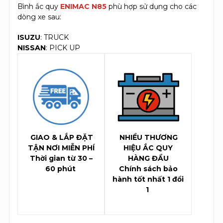
Bình ắc quy
ENIMAC N85
phù hợp sử dụng cho các
dòng xe sau:
ISUZU
: TRUCK
NISSAN
: PICK UP
GIAO & LẮP ĐẶT
NHIỀU THƯƠNG
TẬN NƠI MIỄN PHÍ
HIỆU ẮC QUY
Thời gian từ 30 –
HÀNG ĐẦU
60 phút
Chính sách bảo
hành tốt nhất 1 đổi
1