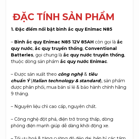
Đ
ẶC TÍNH SẢN PHẨM
1. Đặc điểm nổi bật bình ắc quy Enimac N85
–
Bình ắc quy Enimac N85 12V 85AH
còn gọi là
ắc
quy nước
,
ắc quy truyền thống
,
Conventional
Batteries
, gọi chung là
ắc quy nước truyền thống
,
thuộc dòng sản phẩm
ắc quy nước Enimac
.
– Được sản xuất theo
công nghệ
&
tiêu
chuẩn Ý
(
Italian technology & standard
), sản phẩm
được phân phối, mua bán sỉ lẻ & bảo hành chính hãng
9 tháng.
– Nguyên liệu chì cao cấp, nguyên chất.
– Công nghệ đột phá, điện trở trong thấp, dòng
phóng điện mạnh giúp dễ dàng khởi động xe.
– Tối ưu hoá & tăng cường độ dẻo dai, bền bỉ các tấm