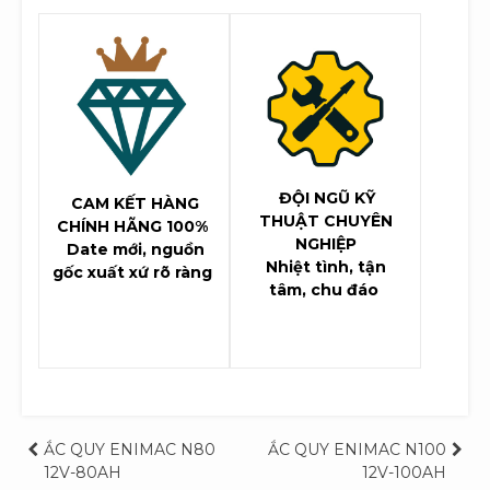
ĐỘI NGŨ KỸ
CAM KẾT HÀNG
THUẬT CHUYÊN
CHÍNH HÃNG 100%
NGHIỆP
Date mới, nguồn
Nhiệt tình, tận
gốc xuất xứ rõ ràng
tâm, chu đáo
Điều
ẮC QUY ENIMAC N80
ẮC QUY ENIMAC N100
12V-80AH
12V-100AH