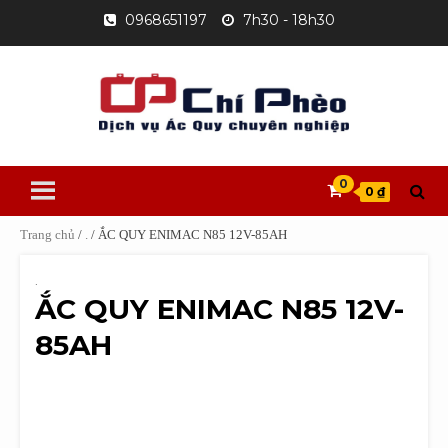
Skip
0968651197
7h30 - 18h30
to
content
0
0 ₫
Trang chủ
/
.
/ ẮC QUY ENIMAC N85 12V-85AH
.
ẮC QUY ENIMAC N85 12V-
85AH