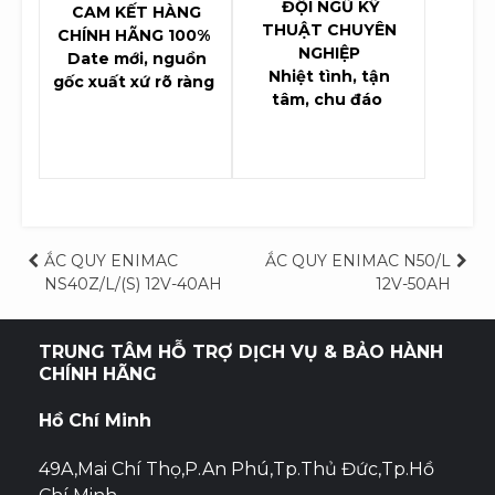
ĐỘI NGŨ KỸ
CAM KẾT HÀNG
THUẬT CHUYÊN
CHÍNH HÃNG 100%
NGHIỆP
Date mới, nguồn
Nhiệt tình, tận
gốc xuất xứ rõ ràng
tâm, chu đáo
Điều
ẮC QUY ENIMAC
ẮC QUY ENIMAC N50/L
NS40Z/L/(S) 12V-40AH
12V-50AH
hướng
bài
TRUNG TÂM HỖ TRỢ DỊCH VỤ & BẢO HÀNH
CHÍNH HÃNG
viết
Hồ Chí Minh
49A,Mai Chí Thọ,P.An Phú,Tp.Thủ Đức,Tp.Hồ