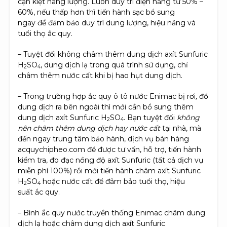
cạn kiệt năng lượng. Luôn duy trì điện năng từ 50% –
60%, nếu thấp hơn thì tiến hành sạc bổ sung
ngay để đảm bảo duy trì dung lượng, hiệu năng và
tuổi thọ ắc quy.
– Tuyệt đối không châm thêm dung dịch axít Sunfuric
H
SO
, dung dịch lạ trong quá trình sử dụng, chỉ
2
4
châm thêm nước cất khi bị hao hụt dung dịch.
– Trong trường hợp ắc quy ô tô nước Enimac bị rơi
,
đổ
dung dịch ra bên ngoài thì mới cần bổ sung thêm
dung dịch axít Sunfuric H
SO
. Bạn tuyệt đối
không
2
4
nên châm thêm dung dịch hay nước cất
tại nhà, mà
đến ngay trung tâm bảo hành, dịch vụ bán hàng
acquychipheo.com để được tư vấn, hỗ trợ, tiến hành
kiểm tra, đo đạc nồng độ axít Sunfuric (tất cả dịch vụ
miễn phí 100%) rồi mới tiến hành châm axít Sunfuric
H
SO
hoặc nước cất để đảm bảo tuổi thọ, hiệu
2
4
suất ắc quy.
– Bình ắc quy nước truyền thống Enimac châm dung
dịch lạ hoặc châm dung dịch axít Sunfuric