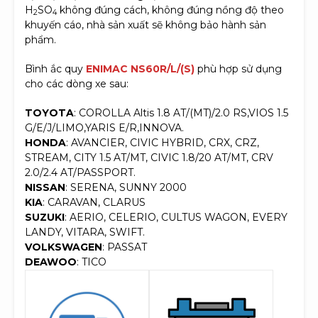
H
SO
không đúng cách, không đúng nồng độ theo
2
4
khuyến cáo, nhà sản xuất sẽ không bảo hành sản
phẩm.
Bình ắc quy
ENIMAC NS60R/L/(S)
phù hợp sử dụng
cho các dòng xe sau:
TOYOTA
: COROLLA Altis 1.8 AT/(MT)/2.0 RS,VIOS 1.5
G/E/J/LIMO,YARIS E/R,INNOVA.
HONDA
: AVANCIER, CIVIC HYBRID, CRX, CRZ,
STREAM, CITY 1.5 AT/MT, CIVIC 1.8/20 AT/MT, CRV
2.0/2.4 AT/PASSPORT.
NISSAN
: SERENA, SUNNY 2000
KIA
: CARAVAN, CLARUS
SUZUKI
: AERIO, CELERIO, CULTUS WAGON, EVERY
LANDY, VITARA, SWIFT.
VOLKSWAGEN
: PASSAT
DEAWOO
: TICO