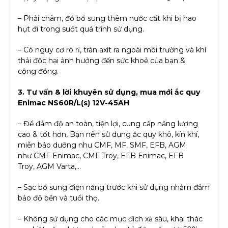
– Phải châm, đổ bổ sung thêm nước cất khi bị hao
hụt đi trong suốt quá trình sử dụng.
– Có nguy cơ rò rỉ, tràn axít ra ngoài môi trường và khí
thải độc hại ảnh hưởng đến sức khoẻ của bạn &
cộng đồng.
3. Tư vấn & lời khuyên sử dụng, mua mới ắc quy
Enimac
NS60R/L(s)
12V-45AH
– Để đảm độ an toàn, tiện lợi, cung cấp năng lượng
cao & tốt hơn, Bạn nên sử dụng ắc quy khô, kín khí,
miễn bảo dưỡng như CMF, MF, SMF, EFB, AGM
như CMF Enimac, CMF Troy, EFB Enimac, EFB
Troy, AGM Varta,…
– Sạc bổ sung điện năng trước khi sử dụng nhằm đảm
bảo độ bền và tuổi thọ.
– Không sử dụng cho các mục đích xả sâu, khai thác