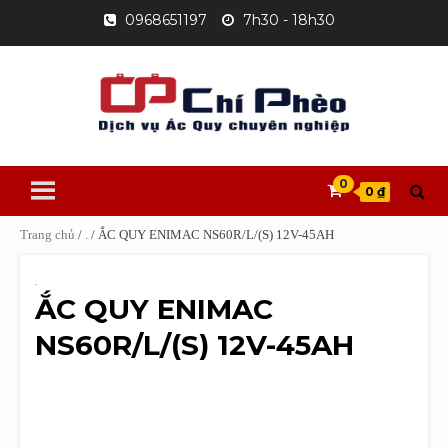
Skip
0968651197
7h30 - 18h30
to
content
0
0 ₫
Trang chủ
/
.
/ ẮC QUY ENIMAC NS60R/L/(S) 12V-45AH
.
ẮC QUY ENIMAC
NS60R/L/(S) 12V-45AH