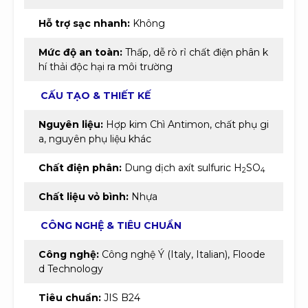
Hỗ trợ sạc nhanh:
Không
Mức độ an toàn:
Thấp, dễ rò rỉ chất điện phân k
hí thải độc hại ra môi trường
CẤU TẠO & THIẾT KẾ
Nguyên liệu:
Hợp kim Chì Antimon, chất phụ gi
a, nguyên phụ liệu khác
Chất điện phân:
Dung dịch axít sulfuric H
SO
2
4
Chất liệu vỏ bình:
Nhựa
CÔNG NGHỆ & TIÊU CHUẨN
Công nghệ:
Công nghệ Ý (Italy, Italian), Floode
d Technology
Tiêu chuẩn:
JIS B24