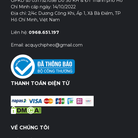
GPKD số 0317521058 Do Sở KH & ĐT Thành phố Hồ
Chí Minh cấp ngày: 14/10/2022
Địa chỉ: 2/4c Dương Công Khi, Ấp 1, Xã Bà Điểm, TP
Hồ Chí Minh, Việt Nam
Liên hệ:
0968.651.197
Email: acquychipheo@gmail.com
THANH TOÁN ĐIỆN TỬ
VỀ CHÚNG TÔI