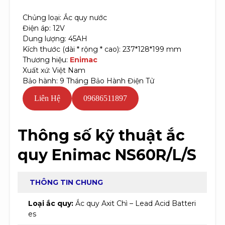
Chủng loại: Ắc quy nước
Điện áp: 12V
Dung lượng: 45AH
Kích thước (dài * rộng * cao): 237*128*199 mm
Thương hiệu:
Enimac
Xuất xứ: Việt Nam
Bảo hành: 9 Tháng Bảo Hành Điện Tử
Liên Hệ
09686511897
Thông số kỹ thuật ắc
quy Enimac NS60R/L/S
THÔNG TIN CHUNG
Loại ắc quy:
Ắc quy Axit Chì – Lead Acid Batteri
es