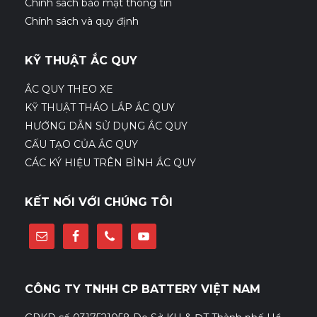
Chính sách bảo mật thông tin
Chính sách và quy định
KỸ THUẬT ẮC QUY
ẮC QUY THEO XE
KỸ THUẬT THÁO LẮP ẮC QUY
HƯỚNG DẪN SỬ DỤNG ẮC QUY
CẤU TẠO CỦA ẮC QUY
CÁC KÝ HIỆU TRÊN BÌNH ẮC QUY
KẾT NỐI VỚI CHÚNG TÔI
CÔNG TY TNHH CP BATTERY VIỆT NAM