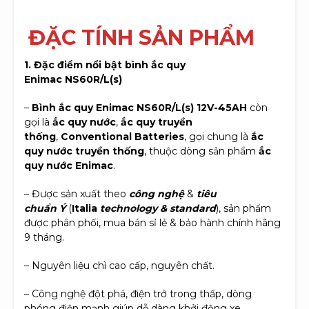
Đ
ẶC TÍNH SẢN PHẨM
1. Đặc điểm nổi bật bình ắc quy
Enimac NS60R/L(s)
–
Bình ắc quy Enimac
NS60R/L(s)
12V-45AH
còn
gọi là
ắc quy nước
,
ắc quy truyền
thống
,
Conventional Batteries
, gọi chung là
ắc
quy nước truyền thống
, thuộc dòng sản phẩm
ắc
quy nước Enimac
.
– Được sản xuất theo
công nghệ
&
tiêu
chuẩn Ý
(
Italia
technology & standard
), sản phẩm
được phân phối, mua bán sỉ lẻ & bảo hành chính hãng
9 tháng.
– Nguyên liệu chì cao cấp, nguyên chất.
– Công nghệ đột phá, điện trở trong thấp, dòng
phóng điện mạnh giúp dễ dàng khởi động xe.