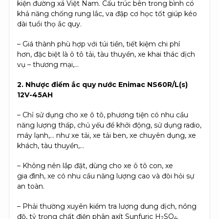
kiện đường xá Việt Nam. Cấu trúc bên trong bình có
khả năng chống rung lắc, va đập cơ học tốt giúp kéo
dài tuổi thọ ắc quy.
– Giá thành phù hợp với túi tiền, tiết kiệm chi phí
hơn, đặc biệt là ô tô tải, tàu thuyền, xe khai thác dịch
vụ – thương mại,…
2. Nhược điểm ắc quy nước Enimac
NS60R/L(s)
12V-45AH
– Chỉ sử dụng cho xe ô tô, phương tiện có nhu cầu
năng lượng thấp, chủ yếu để khởi động, sử dụng radio,
máy lạnh,… như xe tải, xe tải ben, xe chuyên dụng, xe
khách, tàu thuyền,…
– Không nên lắp đặt, dùng cho xe ô tô con, xe
gia đình, xe có nhu cầu năng lượng cao và đòi hỏi sự
an toàn.
– Phải thường xuyên kiểm tra lượng dung dịch, nồng
độ, tỷ trọng chất điện phân axít Sunfuric H
SO
.
2
4