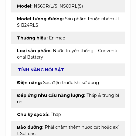
Model:
NS60R/L/S, NS60RL(S)
Model tương đương:
Sản phẩm thuộc nhóm JI
S B24RLS
Thương hiệu:
Enimac
Loại sản phẩm:
Nước truyền thống – Conventi
onal Battery
TÍNH NĂNG NỔI BẬT
Điện năng:
Sạc điện trước khi sử dụng
Đáp ứng nhu cầu năng lượng:
Thấp & trung bì
nh
Chu kỳ sạc xả:
Thấp
Bảo dưỡng:
Phải châm thêm nước cất hoặc axí
t Sulfuric