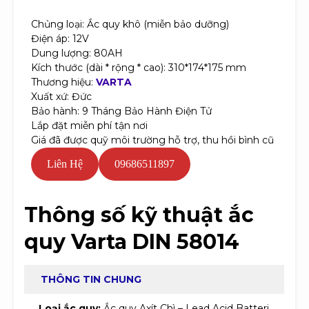
Chủng loại: Ắc quy khô (miễn bảo dưỡng)
Điện áp: 12V
Dung lượng: 80AH
Kích thước (dài * rộng * cao): 310*174*175 mm
Thương hiệu:
VARTA
Xuất xứ: Đức
Bảo hành: 9 Tháng Bảo Hành Điện Tử
Lắp đặt miễn phí tận nơi
Giá đã được quỹ môi trường hỗ trợ, thu hồi bình cũ
Liên Hệ
09686511897
Thông số kỹ thuật ắc
quy Varta DIN 58014
THÔNG TIN CHUNG
Loại ắc quy:
Ắc quy Axít Chì – Lead Acid Batteri