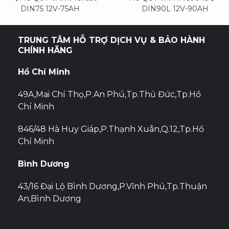
Điều
DIN75 12V-75AH
DIN90L 12V-90AH
hướng
bài
TRUNG TÂM HỖ TRỢ DỊCH VỤ & BẢO HÀNH
CHÍNH HÃNG
viết
Hồ Chí Minh
49A,Mai Chí Thọ,P.An Phú,Tp.Thủ Đức,Tp.Hồ
Chí Minh
846/48 Hà Huy Giáp,P.Thạnh Xuân,Q.12,Tp.Hồ
Chí Minh
Bình Dương
43/16 Đại Lộ Bình Dương,P.Vĩnh Phú,Tp.Thuận
An,Bình Dương