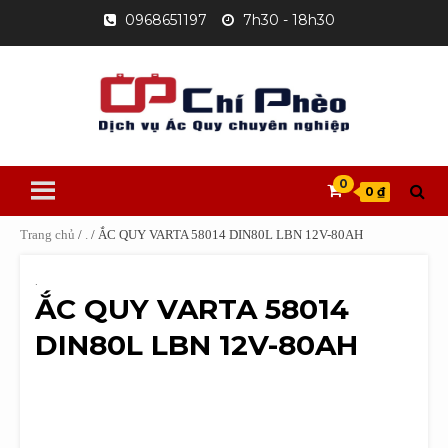
Skip
0968651197
7h30 - 18h30
to
content
0
0 ₫
Trang chủ
/
.
/ ẮC QUY VARTA 58014 DIN80L LBN 12V-80AH
.
ẮC QUY VARTA 58014
DIN80L LBN 12V-80AH