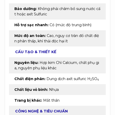
Bảo dưỡng:
Không phải châm bổ sung nước cấ
t hoặc axít Sulfuric
Hỗ trợ sạc nhanh:
Có (mức độ trung bình)
Mức độ an toàn:
Cao, nguy cơ tràn đổ chất điệ
n phân thấp, khí thải độc hại ít
CẤU TẠO & THIẾT KẾ
Nguyên liệu:
Hợp kim Chì Calcium, chất phụ gi
a, nguyên phụ liệu khác
Chất điện phân:
Dung dịch axít sulfuric H
SO
2
4
Chất liệu vỏ bình:
Nhựa
Trang bị khác:
Mắt thần
CÔNG NGHỆ & TIÊU CHUẨN