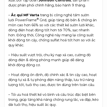
xuất bởi Tập đoàn
Johnson Controls
, sản phẩm
được phân phối chính hãng, bảo hành 9 tháng.
–
Ắc qui MF Varta
trang bị công nghệ tấm sườn
®
lưới PowerFrame
Grid, giúp tăng độ bền & chống ăn
mòn cao hơn 66% so với các thiết kế sườn lưới khác,
dòng điện hoạt động tốt hơn tới 70%, sạc nhanh
hơn. Đồng thời, Công nghệ này mang lại công suất
khởi động tin cậy, chống sulfat hoá tốt hơn so với ắc
quy khác.
– Hiệu suất vượt trội, chu kỳ nạp xả cao, cường độ
dòng điện & dòng phóng mạnh giúp dễ dàng
khởi động động cơ.
– Hoạt động ổn định, độ chính xác & tin cậy cao, hoạt
động tự xả & tự phóng điện năng thấp, lưu trữ năng
lượng tốt, tuổi thọ cao, được tin dùng trên toàn cầu.
– Tối ưu hoá thiết kế vỏ bình và cấu trúc đặc biệt bên
trong, giúp tăng khả năng chống rung lắc, va đập, kéo
dài tuổi thọ, hiệu suất ắc quy.