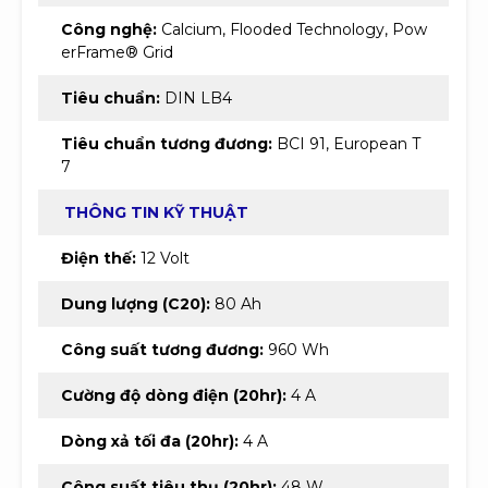
Công nghệ:
Calcium, Flooded Technology, Pow
erFrame® Grid
Tiêu chuẩn:
DIN LB4
Tiêu chuẩn tương đương:
BCI 91, European T
7
THÔNG TIN KỸ THUẬT
Điện thế:
12 Volt
Dung lượng (C20):
80 Ah
Công suất tương đương:
960 Wh
Cường độ dòng điện (20hr):
4 A
Dòng xả tối đa (20hr):
4 A
Công suất tiêu thụ (20hr):
48 W