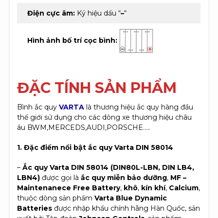
Điện cực âm:
Ký hiệu dấu “
–
“
Hình ảnh bố trí cọc bình:
ĐẶC TÍNH SẢN PHẨM
Bình ắc quy
VARTA
là thương hiệu ắc quy hàng đầu
thế giới sử dụng cho các dòng xe thương hiệu châu
âu BWM,MERCEDS,AUDI,PORSCHE…..
1. Đặc điểm nổi bật ắc quy Varta DIN 58014
–
Ắc quy Varta DIN 58014 (DIN80L-LBN, DIN LB4,
LBN4)
được gọi là
ắc quy miễn bảo dưỡng
,
MF –
Maintenanece Free Battery
,
khô
,
kín khí
,
Calcium
,
thuộc dòng sản phẩm
Varta Blue Dynamic
Batteries
được nhập khẩu chính hãng Hàn Quốc, sản