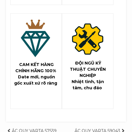
ĐỘI NGŨ KỸ
CAM KẾT HÀNG
THUẬT CHUYÊN
CHÍNH HÃNG 100%
NGHIỆP
Date mới, nguồn
Nhiệt tình, tận
gốc xuất xứ rõ ràng
tâm, chu đáo
ẮC QUY VARTA 57539
ẮC QUY VARTA 59043